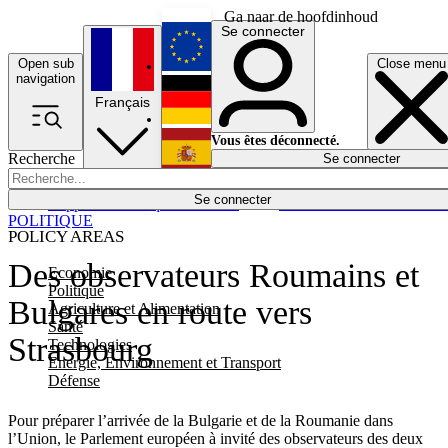
Ga naar de hoofdinhoud
Se connecter
Open sub
Close menu
English
navigation
Français
Deutsch
Vous êtes déconnecté.
Recherche
Se connecter
Español
Lumières éteintes
Se connecter
Rapporteur
Politique
Économie
Newsletters
Evénements
Em
POLITIQUE
POLICY AREAS
Des observateurs Roumains et
Economie
Politique
Bulgares en route vers
Agriculture et Alimentation
Santé
Strasbourg
Technologies
Energie, Environnement et Transport
Défense
Pour préparer l’arrivée de la Bulgarie et de la Roumanie dans
l’Union, le Parlement européen à invité des observateurs des deux