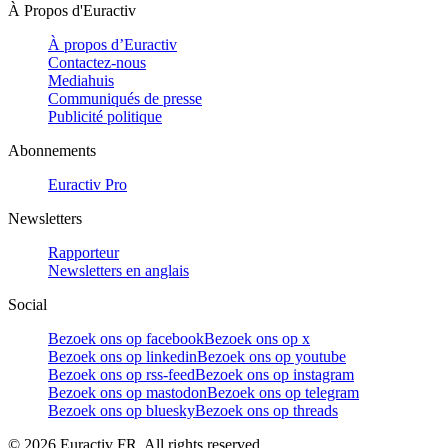
À Propos d'Euractiv
À propos d’Euractiv
Contactez-nous
Mediahuis
Communiqués de presse
Publicité politique
Abonnements
Euractiv Pro
Newsletters
Rapporteur
Newsletters en anglais
Social
Bezoek ons op facebook
Bezoek ons op x
Bezoek ons op linkedin
Bezoek ons op youtube
Bezoek ons op rss-feed
Bezoek ons op instagram
Bezoek ons op mastodon
Bezoek ons op telegram
Bezoek ons op bluesky
Bezoek ons op threads
©
2026
Euractiv FR. All rights reserved.