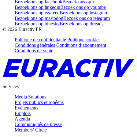
Bezoek ons op facebook
Bezoek ons op x
Bezoek ons op linkedin
Bezoek ons op youtube
Bezoek ons op rss-feed
Bezoek ons op instagram
Bezoek ons op mastodon
Bezoek ons op telegram
Bezoek ons op bluesky
Bezoek ons op threads
©
2026
Euractiv FR
Politique de confidentialité
Politique cookies
Conditions générales
Conditions d’abonnement
Conditions de vente
Services
Media Solutions
Projets publics européens
Evénements
Emplois
Agenda
Communiqués de presse
Members’ Circle