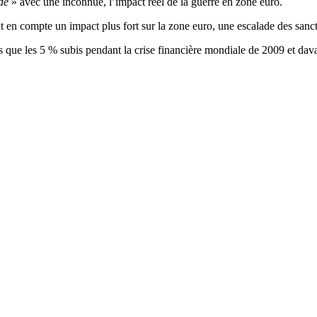
de
» avec une inconnue, l’impact réel de la guerre en zone euro.
t en compte un impact plus fort sur la zone euro, une escalade des sanct
lus que les 5 % subis pendant la crise financière mondiale de 2009 et da