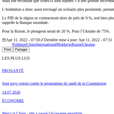
Mais elle reconnaît que celles-ci sont sujettes «
à une grande incertitu
L’institution a donc aussi envisagé un scénario plus pessimiste, prenan
Le PIB de la région se contracterait alors de près de 9 %, soit bien p
rappelle la Banque mondiale.
Pour la Russie, le plongeon serait de 20 %. Pour l’Ukraine de 75%.
Apr 11, 2022 - 07:50
Dernière mise à jour: Apr 11, 2022 - 07:51
Politique
Chine
International
Moldavie
Russie
Ukraine
Print
Partager
LES PLUS LUS
PRO
SANTÉ
Sept pays votent contre le programme de santé de la Commission
24.07.2026
ÉCONOMIE
Merci la Chine : elle a sauvé l’économie mondiale