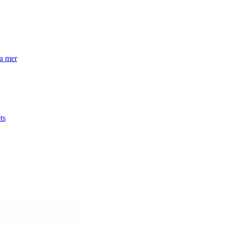
la mer
ts