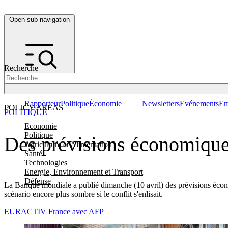
Open sub navigation
Recherche
Rapporteur
Politique
Économie
Newsletters
Evénements
Em
POLICY AREAS
POLITIQUE
Economie
Politique
Des prévisions économiques
Agriculture et Alimentation
Santé
Technologies
Energie, Environnement et Transport
Défense
La Banque mondiale a publié dimanche (10 avril) des prévisions économ
scénario encore plus sombre si le conflit s'enlisait.
EURACTIV France avec AFP