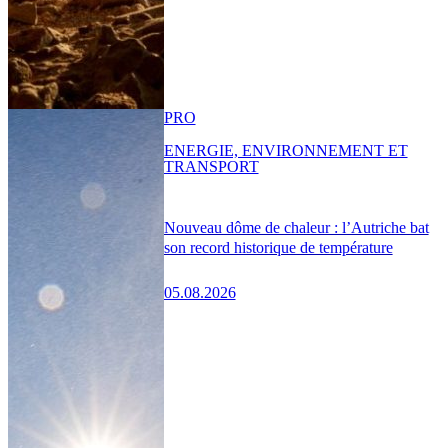
PRO
ENERGIE, ENVIRONNEMENT ET
TRANSPORT
Nouveau dôme de chaleur : l’Autriche bat
son record historique de température
05.08.2026