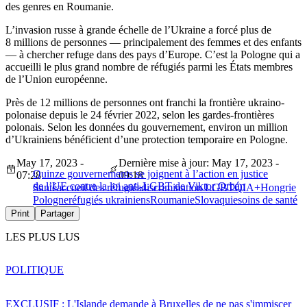
des genres en Roumanie.
L’invasion russe à grande échelle de l’Ukraine a forcé plus de
8 millions de personnes — principalement des femmes et des enfants
— à chercher refuge dans des pays d’Europe. C’est la Pologne qui a
accueilli le plus grand nombre de réfugiés parmi les États membres
de l’Union européenne.
Près de 12 millions de personnes ont franchi la frontière ukraino-
polonaise depuis le 24 février 2022, selon les gardes-frontières
polonais. Selon les données du gouvernement, environ un million
d’Ukrainiens bénéficient d’une protection temporaire en Pologne.
May 17, 2023 -
Dernière mise à jour: May 17, 2023 -
Quinze gouvernements se joignent à l’action en justice
07:28
09:18
de l’UE contre la loi anti-LGBT de Viktor Orbán
Santé
accueil des réfugiés
discrimination LGBTQIA+
Hongrie
Pologne
réfugiés ukrainiens
Roumanie
Slovaquie
soins de santé
Print
Partager
LES PLUS LUS
POLITIQUE
EXCLUSIF : L'Islande demande à Bruxelles de ne pas s'immiscer