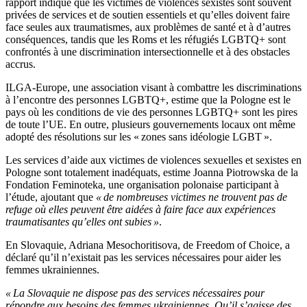
rapport indique que les victimes de violences sexistes sont souvent
privées de services et de soutien essentiels et qu’elles doivent faire
face seules aux traumatismes, aux problèmes de santé et à d’autres
conséquences, tandis que les Roms et les réfugiés LGBTQ+ sont
confrontés à une discrimination intersectionnelle et à des obstacles
accrus.
ILGA-Europe, une association visant à combattre les discriminations
à l’encontre des personnes LGBTQ+, estime que la Pologne est le
pays où les conditions de vie des personnes LGBTQ+ sont les pires
de toute l’UE. En outre, plusieurs gouvernements locaux ont même
adopté des résolutions sur les « zones sans idéologie LGBT ».
Les services d’aide aux victimes de violences sexuelles et sexistes en
Pologne sont totalement inadéquats, estime Joanna Piotrowska de la
Fondation Feminoteka, une organisation polonaise participant à
l’étude, ajoutant que
« de nombreuses victimes ne trouvent pas de
refuge où elles peuvent être aidées à faire face aux expériences
traumatisantes qu’elles ont subies »
.
En Slovaquie, Adriana Mesochoritisova, de Freedom of Choice, a
déclaré qu’il n’existait pas les services nécessaires pour aider les
femmes ukrainiennes.
« La Slovaquie ne dispose pas des services nécessaires pour
répondre aux besoins des femmes ukrainiennes. Qu’il s’agisse des