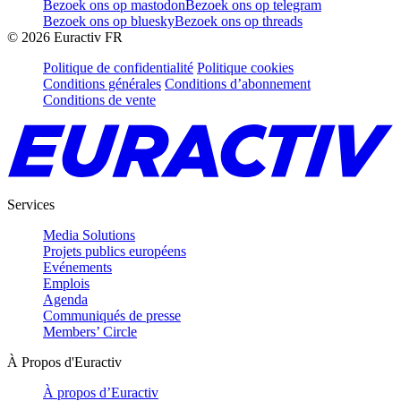
Bezoek ons op mastodon
Bezoek ons op telegram
Bezoek ons op bluesky
Bezoek ons op threads
©
2026
Euractiv FR
Politique de confidentialité
Politique cookies
Conditions générales
Conditions d’abonnement
Conditions de vente
Services
Media Solutions
Projets publics européens
Evénements
Emplois
Agenda
Communiqués de presse
Members’ Circle
À Propos d'Euractiv
À propos d’Euractiv