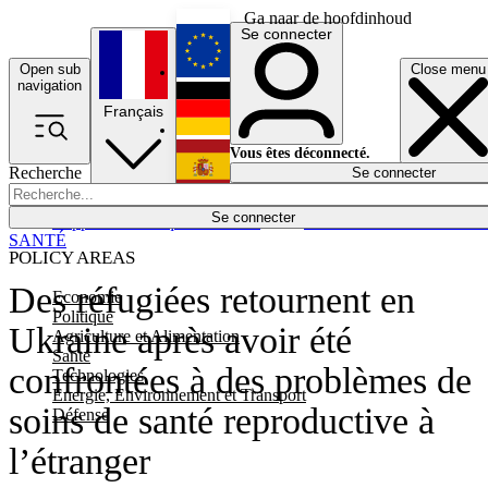
Ga naar de hoofdinhoud
Se connecter
Open sub
Close menu
English
navigation
Français
Deutsch
Vous êtes déconnecté.
Recherche
Se connecter
Español
Lumières éteintes
Se connecter
Rapporteur
Politique
Économie
Newsletters
Evénements
Em
SANTÉ
POLICY AREAS
Des réfugiées retournent en
Economie
Politique
Ukraine après avoir été
Agriculture et Alimentation
Santé
confrontées à des problèmes de
Technologies
Energie, Environnement et Transport
soins de santé reproductive à
Défense
l’étranger