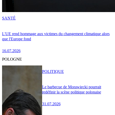
SANTÉ
L'UE rend hommage aux victimes du changement climatique alors
que l'Europe fond
16.07.2026
POLOGNE
POLITIQUE
Le barbecue de Morawiecki pourrait
redéfinir la scène politique polonaise
31.07.2026