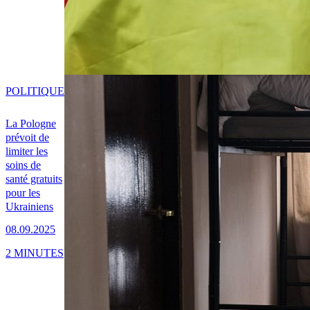
POLITIQUE
La Pologne
prévoit de
limiter les
soins de
santé gratuits
pour les
Ukrainiens
08.09.2025
2 MINUTES