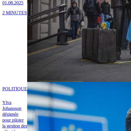
01.08.2025
2 MINUTES
POLITIQUE
Ylva
Johansson
désignée
pour piloter
la gestion des