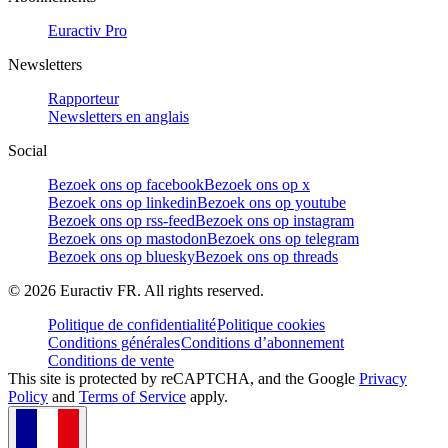
Euractiv Pro
Newsletters
Rapporteur
Newsletters en anglais
Social
Bezoek ons op facebook
Bezoek ons op x
Bezoek ons op linkedin
Bezoek ons op youtube
Bezoek ons op rss-feed
Bezoek ons op instagram
Bezoek ons op mastodon
Bezoek ons op telegram
Bezoek ons op bluesky
Bezoek ons op threads
©
2026
Euractiv FR. All rights reserved.
Politique de confidentialité
Politique cookies
Conditions générales
Conditions d’abonnement
Conditions de vente
This site is protected by reCAPTCHA, and the Google
Privacy
Policy
and
Terms of Service
apply.