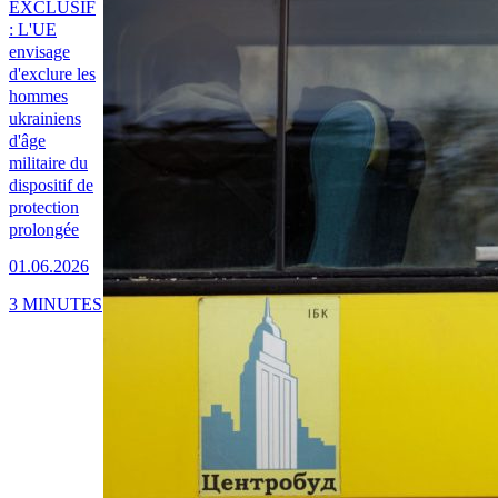
EXCLUSIF
: L'UE
envisage
d'exclure les
hommes
ukrainiens
d'âge
militaire du
dispositif de
protection
prolongée
01.06.2026
3 MINUTES