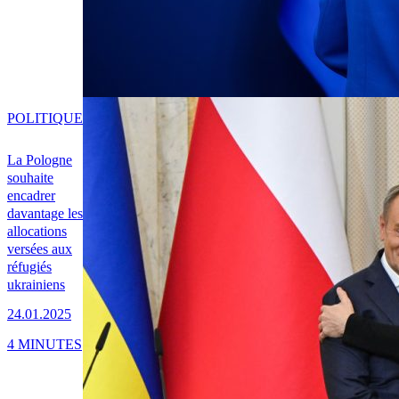
POLITIQUE
La Pologne
souhaite
encadrer
davantage les
allocations
versées aux
réfugiés
ukrainiens
24.01.2025
4 MINUTES