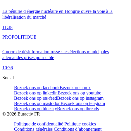
La pénurie d'énergie nucléaire en Hongrie ouvre la voie à la
libéralisation du marché
11:38
PRO
POLITIQUE
Guerre de désinformation russe : les élections municipales
allemandes prises pour cible
10:36
Social
Bezoek ons op facebook
Bezoek ons op x
Bezoek ons op linkedin
Bezoek ons op youtube
Bezoek ons op rss-feed
Bezoek ons op instagram
Bezoek ons op mastodon
Bezoek ons op telegram
Bezoek ons op bluesky
Bezoek ons op threads
©
2026
Euractiv FR
Politique de confidentialité
Politique cookies
Conditions générales
Conditions d’abonnement