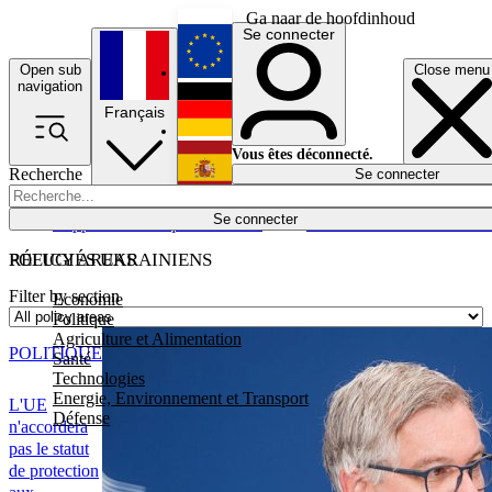
Ga naar de hoofdinhoud
Se connecter
Open sub
Close menu
English
navigation
Français
Deutsch
Vous êtes déconnecté.
Recherche
Se connecter
Español
Lumières éteintes
Se connecter
Rapporteur
Politique
Économie
Newsletters
Evénements
Em
POLICY AREAS
RÉFUGIÉS UKRAINIENS
Filter by section
Economie
Politique
Agriculture et Alimentation
POLITIQUE
Santé
Technologies
Energie, Environnement et Transport
L'UE
Défense
n'accordera
pas le statut
de protection