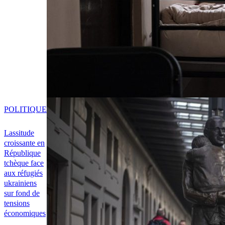
POLITIQUE
Lassitude
croissante en
République
tchèque face
aux réfugiés
ukrainiens
sur fond de
tensions
économiques