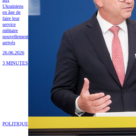
aux
Ukrainiens
en âge de
faire leur
service
militaire
nouvellement
arrivés
26.06.2026
3 MINUTES
POLITIQUE