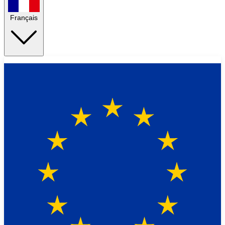
Français