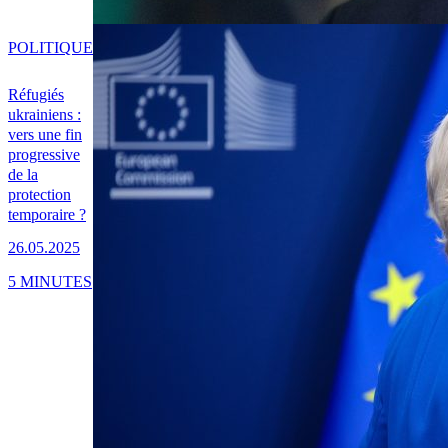
POLITIQUE
Réfugiés
ukrainiens :
vers une fin
progressive
de la
protection
temporaire ?
26.05.2025
5 MINUTES