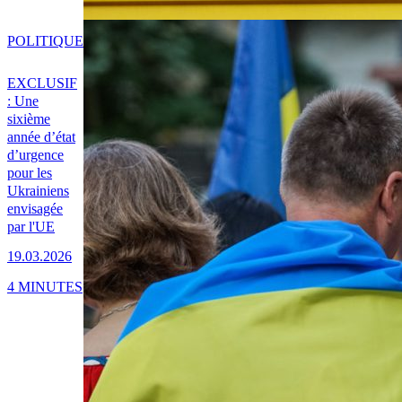
POLITIQUE
EXCLUSIF
: Une
sixième
année d’état
d’urgence
pour les
Ukrainiens
envisagée
par l'UE
19.03.2026
4 MINUTES