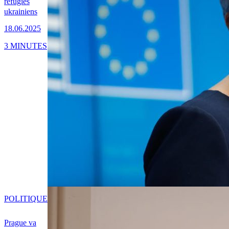
réfugiés
ukrainiens
18.06.2025
3 MINUTES
POLITIQUE
Prague va