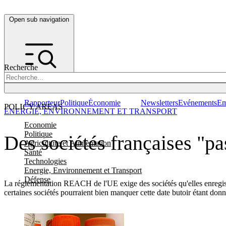
Open sub navigation
Recherche
Rapporteur
Politique
Économie
Newsletters
Evénements
Em
POLICY AREAS
ENERGIE, ENVIRONNEMENT ET TRANSPORT
Economie
Politique
Des sociétés françaises "pa
Agriculture et Alimentation
Santé
Technologies
Energie, Environnement et Transport
Défense
La réglementation REACH de l'UE exige des sociétés qu'elles enregistr
certaines sociétés pourraient bien manquer cette date butoir étant do