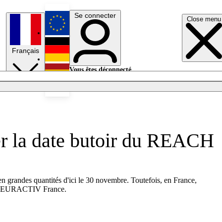
Se connecter
Close menu
English
Français
Deutsch
Vous êtes déconnecté.
Se connecter
Español
Lumières éteintes
ter la date butoir du REACH
en grandes quantités d'ici le 30 novembre. Toutefois, en France,
age d'EURACTIV France.