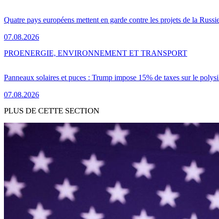
Quatre pays européens mettent en garde contre les projets de la Russi
07.08.2026
PRO
ENERGIE, ENVIRONNEMENT ET TRANSPORT
Panneaux solaires et puces : Trump impose 15% de taxes sur le polysi
07.08.2026
PLUS DE CETTE SECTION