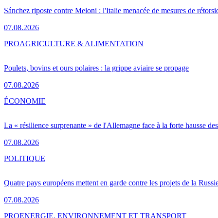
Sánchez riposte contre Meloni : l'Italie menacée de mesures de rétorsi
07.08.2026
PRO
AGRICULTURE & ALIMENTATION
Poulets, bovins et ours polaires : la grippe aviaire se propage
07.08.2026
ÉCONOMIE
La « résilience surprenante » de l'Allemagne face à la forte hausse de
07.08.2026
POLITIQUE
Quatre pays européens mettent en garde contre les projets de la Russi
07.08.2026
PRO
ENERGIE, ENVIRONNEMENT ET TRANSPORT