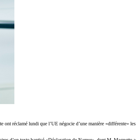
te ont réclamé lundi que l’UE négocie d’une manière «différente» les
ataires d’un texte baptisé «Déclaration de Namur», dont M. Magnette a