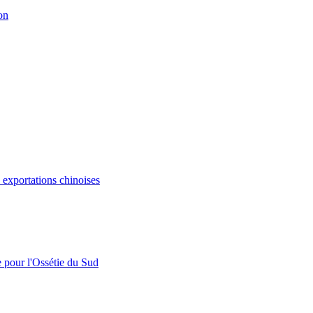
on
s exportations chinoises
e pour l'Ossétie du Sud