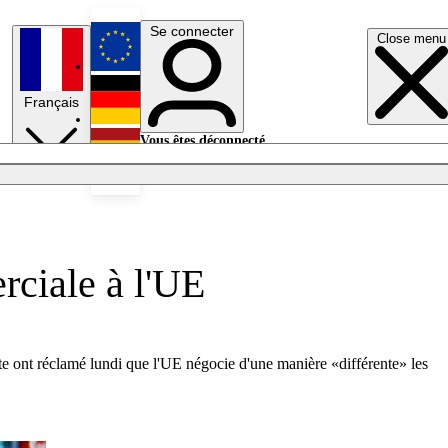
Se connecter
Close menu
English
Français
Deutsch
Vous êtes déconnecté.
Se connecter
Español
Lumières éteintes
rciale à l'UE
e ont réclamé lundi que l'UE négocie d'une manière «différente» les