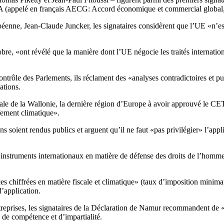
CETA (appelé en français AECG: Accord économique et commercial globa
éenne, Jean-Claude Juncker, les signataires considèrent que l’UE «n’es
bre, «ont révélé que la manière dont l’UE négocie les traités internatio
contrôle des Parlements, ils réclament des «analyses contradictoires et 
ations.
ale de la Wallonie, la dernière région d’Europe à avoir approuvé le CET
ffement climatique».
s soient rendus publics et arguent qu’il ne faut «pas privilégier» l’applic
 les instruments internationaux en matière de défense des droits de l’homm
 chiffrées en matière fiscale et climatique» (taux d’imposition minimaux
d’application.
ntreprises, les signataires de la Déclaration de Namur recommandent de «p
s de compétence et d’impartialité.