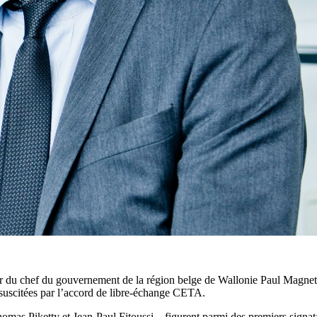
ur du chef du gouvernement de la région belge de Wallonie Paul Magnet
 suscitées par l’accord de libre-échange CETA.
homas Piketty et Jean-Paul Fitoussi – figurent parmi des premiers sign