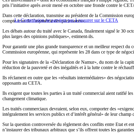
pris l’initiative après avoir mené en octobre une fronde contre le 
Dans cette déclaration, transmise au président de la Commission europ
La Commission ne parvient pas à rassurer sur le CETA
compte tenu de l’asymétrie des partenaires».
Les débats autour du traité avec le Canada, finalement signé le 30 octo
plus larges des opinions publiques», estiment-ils.
Pour garantir une plus grande transparence et un meilleur respect du 
Commission européenne, qui représente les 28 dans ce type de négoci
Pour les signataires de la «Déclaration de Namur», du nom de la capit
réduction de la pauvreté et des inégalités et à la lutte contre le réchau
Ils réclament en outre que les «résultats intermédiaires» des négociation
opposants au CETA.
Ils exigent que toutes les parties à un traité commercial aient ratifié
changement climatique.
Les traités commerciaux devraient, selon eux, comporter des «exigences
intégralement les services publics et d’intérêt général» de leur champ 
Sur la question controversée du règlement des conflits entre Etat et e
n’instaurer des tribunaux arbitraux que s’ils offrent toutes les garantie