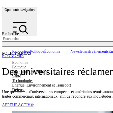
Open sub navigation
Recherche
Rapporteur
Politique
Économie
Newsletters
Evénements
Em
POLICY AREAS
ÉCONOMIE
Economie
Politique
Des universitaires réclame
Agriculture et Alimentation
Santé
Technologies
Energie, Environnement et Transport
Défense
Une quarantaine d'universitaires européens et américains réunis auto
traités commerciaux internationaux, afin de répondre aux inquiétudes
AFP
EURACTIV.fr