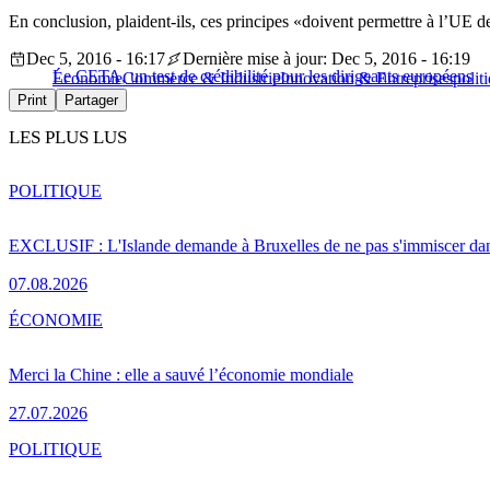
En conclusion, plaident-ils, ces principes «doivent permettre à l’UE d
Dec 5, 2016 - 16:17
Dernière mise à jour: Dec 5, 2016 - 16:19
Le CETA, un test de crédibilité pour les dirigeants européens
Économie
Commerce & Industrie
Innovation & Entreprises
polit
Print
Partager
LES PLUS LUS
POLITIQUE
EXCLUSIF : L'Islande demande à Bruxelles de ne pas s'immiscer dan
07.08.2026
ÉCONOMIE
Merci la Chine : elle a sauvé l’économie mondiale
27.07.2026
POLITIQUE