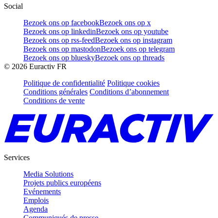
Social
Bezoek ons op facebook
Bezoek ons op x
Bezoek ons op linkedin
Bezoek ons op youtube
Bezoek ons op rss-feed
Bezoek ons op instagram
Bezoek ons op mastodon
Bezoek ons op telegram
Bezoek ons op bluesky
Bezoek ons op threads
©
2026
Euractiv FR
Politique de confidentialité
Politique cookies
Conditions générales
Conditions d’abonnement
Conditions de vente
Services
Media Solutions
Projets publics européens
Evénements
Emplois
Agenda
Communiqués de presse