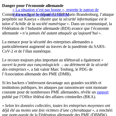
Danger pour l’économie allemande
« La situation n’est pas bonne », regrette le patron de
Comme l’a souligné le député du FDP Mario Brandenburg, l’attaque
l’agence de cybersécurité française
perpétrée sur Kaseya
« illustre que la sécurité informatique est le
talon d’Achille de la société numérique
». Dans un communiqué, la
Fédération de l’Industrie allemande (BDI) avance que l’économie
allemande «
n’a jamais été autant attaquée qu’aujourd’hui
».
La menace pour la sécurité des entreprises allemandes a
particulièrement augmenté au travers de la pandémie du SARS-
CoV-2 et de l’élan numérique.
Le recours toujours plus important au télétravail a également «
ouvert la porte aux rançonlogiciels – au détriment de la sécurité
des entreprises
», a fait valoir Marc Tenbieg, le PDG de
l’Association allemande des PME (DMB).
Si les hackers s’intéressent davantage aux grandes sociétés et
institutions publiques, les attaques par ransomware sont monnaie
courante pour de nombreuses PME allemandes, révèle un
rapport
publié par l’Office fédéral des affaires criminelles (BKA).
«
Selon les données collectées, toutes les entreprises moyennes ont
déjà été au moins une fois victimes d’une cyberattaque
», a renchéri
une porte-parole de la Fédération allemande des PME (DBMW).