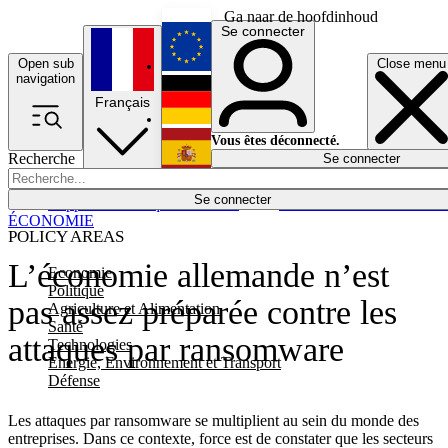
Ga naar de hoofdinhoud
Se connecter
Open sub
Close menu
English
navigation
Français
Deutsch
Vous êtes déconnecté.
Recherche
Se connecter
Español
Lumières éteintes
Se connecter
Rapporteur
Politique
Économie
Newsletters
Evénements
Em
ÉCONOMIE
POLICY AREAS
L’économie allemande n’est
Economie
Politique
pas assez préparée contre les
Agriculture et Alimentation
Santé
attaques par ransomware
Technologies
Energie, Environnement et Transport
Défense
Les attaques par ransomware se multiplient au sein du monde des
entreprises. Dans ce contexte, force est de constater que les secteurs