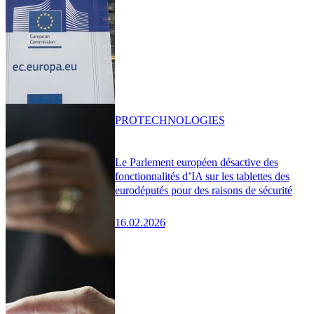
PRO
TECHNOLOGIES
Le Parlement européen désactive des
fonctionnalités d’IA sur les tablettes des
eurodéputés pour des raisons de sécurité
16.02.2026