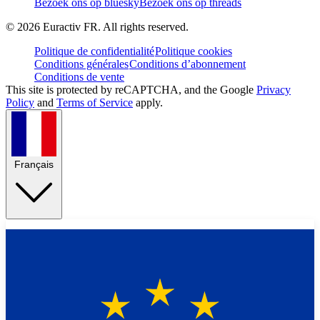
Bezoek ons op bluesky
Bezoek ons op threads
©
2026
Euractiv FR. All rights reserved.
Politique de confidentialité
Politique cookies
Conditions générales
Conditions d’abonnement
Conditions de vente
This site is protected by reCAPTCHA, and the Google
Privacy
Policy
and
Terms of Service
apply.
Français