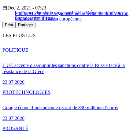
Dec 2, 2021 - 07:23
La France demande un accord UE – Royaume-Uni sur
Politique
Comité des regions
démocratie
État de droit
Macron
l’immigration illégale
Migration
PFUE
Union européenne
Print
Partager
LES PLUS LUS
POLITIQUE
L'UE accepte d'assouplir les sanctions contre la Russie face à la
résistance de la Grèce
23.07.2026
PRO
TECHNOLOGIES
Google écope d’une amende record de 890 millions d’euros
23.07.2026
PRO
SANTÉ