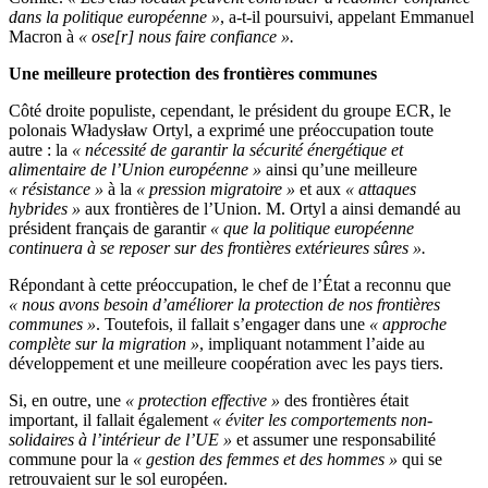
dans la politique européenne »
, a-t-il poursuivi, appelant Emmanuel
Macron à
« ose[r] nous faire confiance ».
Une meilleure protection des frontières communes
Côté droite populiste, cependant, le président du groupe ECR, le
polonais Władysław Ortyl, a exprimé une préoccupation toute
autre : la
« nécessité de garantir la sécurité énergétique et
alimentaire de l’Union européenne »
ainsi qu’une meilleure
« résistance »
à la
« pression migratoire »
et aux
« attaques
hybrides »
aux frontières de l’Union. M. Ortyl a ainsi demandé au
président français de garantir
« que la politique européenne
continuera à se reposer sur des frontières extérieures sûres ».
Répondant à cette préoccupation, le chef de l’État a reconnu que
« nous avons besoin d’améliorer la protection de nos frontières
communes »
. Toutefois, il fallait s’engager dans une
« approche
complète sur la migration »
, impliquant notamment l’aide au
développement et une meilleure coopération avec les pays tiers.
Si, en outre, une
« protection effective »
des frontières était
important, il fallait également
« éviter les comportements non-
solidaires à l’intérieur de l’UE »
et assumer une responsabilité
commune pour la
« gestion des femmes et des hommes »
qui se
retrouvaient sur le sol européen.