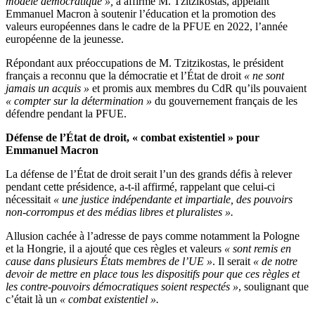
modèle démocratique »,
a affirmé M. Tzitzikostas, appelant
Emmanuel Macron à soutenir l’éducation et la promotion des
valeurs européennes dans le cadre de la PFUE en 2022, l’année
européenne de la jeunesse.
Répondant aux préoccupations de M. Tzitzikostas, le président
français a reconnu que la démocratie et l’État de droit
« ne sont
jamais un acquis »
et promis aux membres du CdR qu’ils pouvaient
« compter sur la détermination »
du gouvernement français de les
défendre pendant la PFUE.
Défense de l’État de droit, « combat existentiel » pour
Emmanuel Macron
La défense de l’État de droit serait l’un des grands défis à relever
pendant cette présidence, a-t-il affirmé, rappelant que celui-ci
nécessitait
« une justice indépendante et impartiale, des pouvoirs
non-corrompus et des médias libres et pluralistes ».
Allusion cachée à l’adresse de pays comme notamment la Pologne
et la Hongrie, il a ajouté que ces règles et valeurs
« sont remis en
cause dans plusieurs États membres de l’UE »
. Il serait
« de notre
devoir de mettre en place tous les dispositifs pour que ces règles et
les contre-pouvoirs démocratiques soient respectés »
, soulignant que
c’était là un
« combat existentiel ».