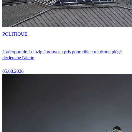
POLITIQUE
L'aéroport de Leipzig à nouveau pris pour cible : un drone piégé
déclenche l'alerte
05.08.2026