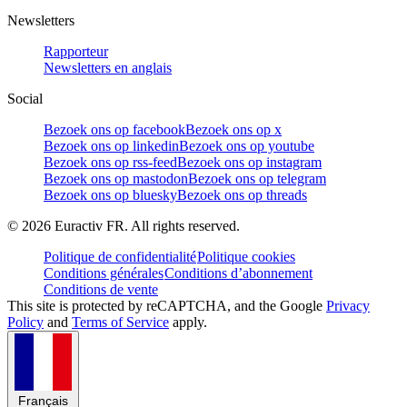
Newsletters
Rapporteur
Newsletters en anglais
Social
Bezoek ons op facebook
Bezoek ons op x
Bezoek ons op linkedin
Bezoek ons op youtube
Bezoek ons op rss-feed
Bezoek ons op instagram
Bezoek ons op mastodon
Bezoek ons op telegram
Bezoek ons op bluesky
Bezoek ons op threads
©
2026
Euractiv FR. All rights reserved.
Politique de confidentialité
Politique cookies
Conditions générales
Conditions d’abonnement
Conditions de vente
This site is protected by reCAPTCHA, and the Google
Privacy
Policy
and
Terms of Service
apply.
Français