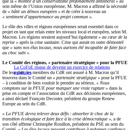
que la
« montée d’un conservatisme profondément antilibéral »
au
sein même de l’Union européenne, M. Macron a affirmé la nécessité
de
« bâtir un démos européen »
et de créer à nouveau un
« sentiment d’appartenance au projet commun ».
Le rôle des villes et régions européennes serait essentiel dans ce
projet en tant que relais entre les niveaux local et européen, selon M.
Macron. Les régions seraient aujourd’hui également
« au cœur de la
reprise »
après la crise sanitaire. Crise qui aurait en outre démontré
que
« sans nos élus locaux, nous aurions été incapable de faire face
au choc subi ».
Le Comité des régions, « partenaire stratégique » pour la PFUE
La CoFoE risque de devenir un exercice de relations
De leur part, les membres du CdR ont assuré à M. Macron qu’il
publiques
trouvera dans le Comité un
« partenaire stratégique »
pour la PFUE
– à condition de bien vouloir le prendre au sérieux.
« Nous
comptons sur la PFUE pour marquer une vraie rupture »
dans la
prise en compte et l’association du CdR aux décisions européennes,
a ainsi déclaré François Decoster, président du groupe Renew
Europe au sein du CdR.
« La PFUE devra relever deux défis : absorber le choc de la
transition écologique et faire face à la crise démocratique »
, a de
son côté affirme Christophe Rouillon, président du PSE au sein du
Comité.
« Les élus locaux peuvent contribuer à redonner confiance