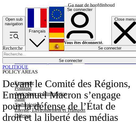
Ga naar de hoofdinhoud
Se connecter
Open sub
Close menu
English
navigation
Français
Deutsch
Vous êtes déconnecté.
Recherche
Se connecter
Español
Lumières éteintes
Se connecter
Rapporteur
Politique
Économie
Newsletters
Evénements
Em
POLITIQUE
POLICY AREAS
Devant le Comité des Régions,
Economie
Politique
Emmanuel Macron s’engage
Agriculture et Alimentation
Santé
pour la défense de l’État de
Technologies
Energie, Environnement et Transport
droit et la liberté des médias
Défense