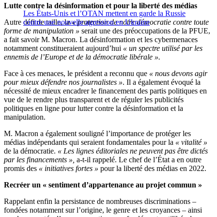
Lutte contre la désinformation et pour la liberté des médias
Les États-Unis et l’OTAN mettent en garde la Russie
Autre défi de taille, la
contre une nouvelle agression en Ukraine
« protection de notre démocratie contre toute
forme de manipulation »
serait une des préoccupations de la PFUE,
a fait savoir M. Macron. La désinformation et les cybermenaces
notamment constitueraient aujourd’hui
« un spectre utilisé par les
ennemis de l’Europe et de la démocratie libérale ».
Face à ces menaces, le président a reconnu que
« nous devons agir
pour mieux défendre nos journalistes »
. Il a également évoqué la
nécessité de mieux encadrer le financement des partis politiques en
vue de le rendre plus transparent et de réguler les publicités
politiques en ligne pour lutter contre la désinformation et la
manipulation.
M. Macron a également souligné l’importance de protéger les
médias indépendants qui seraient fondamentales pour la
« vitalité »
de la démocratie.
« Les lignes éditoriales ne peuvent pas être dictés
par les financements »,
a-t-il rappelé. Le chef de l’État a en outre
promis des
« initiatives fortes »
pour la liberté des médias en 2022.
Recréer un « sentiment d’appartenance au projet commun »
Rappelant enfin la persistance de nombreuses discriminations –
fondées notamment sur l’origine, le genre et les croyances – ainsi