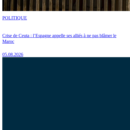
POLITIQUE
Crise de Ceuta : l’Espagne appelle ses alliés à ne pas blâmer le
Maroc
05.08.2026