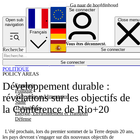
Ga naar de hoofdinhoud
Se connecter
Open sub
Close menu
English
navigation
Français
Deutsch
Vous êtes déconnecté.
Recherche
Se connecter
Español
Lumières éteintes
Se connecter
Rapporteur
Politique
Économie
Newsletters
Evénements
Em
POLITIQUE
POLICY AREAS
Développement durable :
Economie
Politique
révélations sur les objectifs de
Agriculture et Alimentation
Santé
la Conférence de Rio+20
Technologies
Energie, Environnement et Transport
Défense
L’été prochain, lors du premier sommet de la Terre depuis 20 ans,
les pays devront s’engager sur dix nouveaux objectifs de