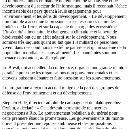
20 dernières années en matière de réduction de la pauvreté et de
développement du secteur de l'informatique, mais il reconnait l'échec
incontestable des pays quant à leurs engagements pour
l'environnement et les défis du développement. « Le développement
non durable a accentué la pression sur les ressources naturelles
limitées de la Terre, et sur la capacité de charge des écosystèmes.
L'insécurité alimentaire, le changement climatique et la perte de
biodiversité ont eu un effet négatif sur le développement. Nous
sommes très inquiets quant au fait que 1,4 milliard de personnes
vivent dans des conditions d'extrême pauvreté et qu'un sixième de la
population mondiale est sous-alimenté. Les pandémies sont une
menace constante », a-t-il expliqué.
Le Brésil, qui accueillera la conférence, organise une grande réunion
parallèle pour que les organisations non gouvernementales et les
citoyens puissent débattre et faire pression sur les gouvernements.
Le programme a reçu un accueil mitigé de la part des groupes de
défense de l'environnement et du développement.
Stephen Hale, directeur adjoint de campagne et de plaidoyer chez
Oxfam, a déclaré : « Cela devrait permettre de relancer les
négociations à Rio. Le gouvernement brésilien a du mérité pour
cette première ébauche prometteuse. Les gouvernements du monde
doivent présenter une réponse ambitieuse et des propositions
concrètes, notamment dans les domaines de l'agriculture durable et