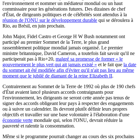
l'environnement et nommer un médiateur mondial ou un haut
commissaire pour les générations futures. Des dizaines de chef
d'État, de dirigeants politiques et de célébrités sont attendus à la
réunion de l'ONU sur le développement durable
qui se déroulera à
Rio, au Brésil, en juin prochain.
John Major, Fidel Castro et George H W Bush notamment ont
participé au premier Sommet de la Terre, le plus grand
rassemblement politique mondial jamais organisé. Le premier
ministre britannique, David Cameron, a toutefois fait savoir qu'il ne
participerait pas à Rio+20,
malgré sa promesse de former « le
gouvernement le plus vert qui ait jamais existé »
et le fait que
la date
du sommet ait été modifiée afin d'éviter qu'il n'ait pas lieu au même
moment que le jubilé de diamant de la reine Elizabeth II
.
Contrairement au Sommet de la Terre de 1992 où plus de 190 chefs
d'État avaient lancé plusieurs accords contraignants pour
l'environnement, les dirigeants ne seront cette année pas tenus de
signer des accords obligeant leur pays à respecter des engagements
ou à suivre un calendrier. Ils devront plutôt définir leurs propres
objectifs et travailler sur une base volontaire à l'élaboration d'une
économie verte
mondiale qui, selon l'ONU, devrait réduire la
pauvreté et ralentir la consommation.
Même si le programme pourrait changer au cours des six prochains