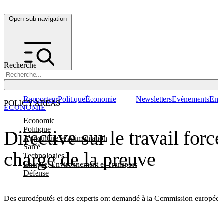
Open sub navigation
Recherche
Rapporteur
Politique
Économie
Newsletters
Evénements
Em
POLICY AREAS
ÉCONOMIE
Economie
Politique
Directive sur le travail fo
Agriculture et Alimentation
Santé
charge de la preuve
Technologies
Energie, Environnement et Transport
Défense
Des eurodéputés et des experts ont demandé à la Commission européenne 