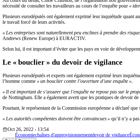
Au cours du débat, Chloe Cranston, de l’organisation non gouvernem
nécessité de consulter les travailleurs au cours de l’enquête pour
« iden
Plusieurs eurodéputés ont également exprimé leur inquiétude quant au fa
le travail forcé de leurs activités.
« Les entreprises sont naturellement peu enclines à prendre des risque
Andrews (Renew Europe) à EURACTIV.
Selon lui, il est important d’éviter que les pays en voie de développe
Le « bouclier » du devoir de vigilance
Plusieurs eurodéputés et experts ont également exprimé leurs inquiétudes
l’homme comme
« un bouclier contre l’ouverture d’une enquête »
.
« Il est important de s’assurer que l’enquête ne repose pas sur le prop
de Nottingham. Elle a également averti que les pratiques de devoir de 
Pourtant, le représentant de la Commission européenne a déclaré que si 
« Les autorités compétentes doivent être convaincues »
qu’il n’y a pas
Oct 26, 2022 - 13:54
Économie
chaînes d'approvisionnement
devoir de vigilance
Écon