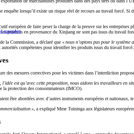
l’exportation de marchandises produites dans des pays tiers ou dans l’U
nquête lorsqu’il existe un risque réel de recours au travail forcé. Si d
if européen de faire peser la charge de la preuve sur les entreprises plut
ché européen
e les produits en provenance du Xinjiang ne sont pas issus du travail for
 de la Commission, a déclaré que
« nous n’optons pas pour le système 
autorités compétentes pour identifier les produits issus du travail forcé.
ves
lure des mesures correctives pour les victimes dans l’interdiction propos
, l’idée est qu’avec cette proposition, nous aidons les travailleurs en si
 de la protection des consommateurs (IMCO).
nt être abordées avec d’autres instruments européens et nationaux, tels
commercialisation »
, a expliqué Mme Tuininga aux législateurs européen
s