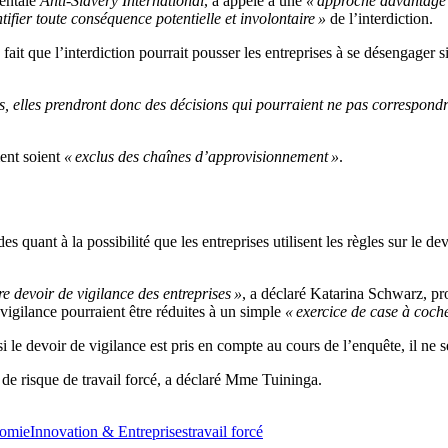
entale
Anti-Slavery International
, a appelé à une
« approche davantage c
tifier toute conséquence potentielle et involontaire »
de l’interdiction.
it que l’interdiction pourrait pousser les entreprises à se désengager s
s, elles prendront donc des décisions qui pourraient ne pas correspondre
ment soient
« exclus des chaînes d’approvisionnement »
.
 quant à la possibilité que les entreprises utilisent les règles sur le de
re devoir de vigilance des entreprises »
, a déclaré Katarina Schwarz, prof
vigilance pourraient être réduites à un simple
« exercice de case à coch
le devoir de vigilance est pris en compte au cours de l’enquête, il ne s
 de risque de travail forcé, a déclaré Mme Tuininga.
omie
Innovation & Entreprises
travail forcé