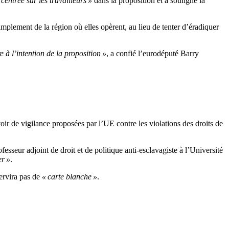
entrée sur les travailleurs »
dans la proposition et a souligné la
implement de la région où elles opèrent, au lieu de tenter d’éradiquer
 à l’intention de la proposition »
, a confié l’eurodéputé Barry
voir de vigilance proposées par l’UE contre les violations des droits de
esseur adjoint de droit et de politique anti-esclavagiste à l’Université
er »
.
ervira pas de
« carte blanche »
.