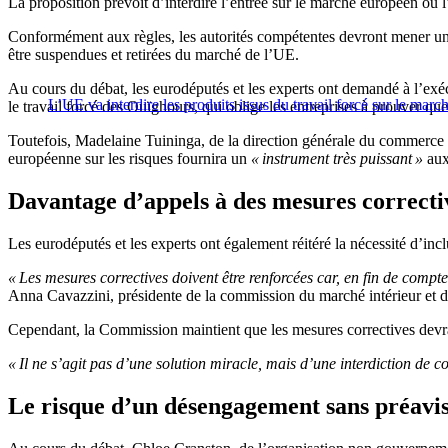
La proposition prévoit d’interdire l’entrée sur le marché européen ou 
Conformément aux règles, les autorités compétentes devront mener une e
être suspendues et retirées du marché de l’UE.
Au cours du débat, les eurodéputés et les experts ont demandé à l’exécut
L’UE va interdire les produits issus du travail forcé sur le mar
le travail forcé des Ouïghours, qui oblige les entreprises à prouver qu
Toutefois, Madelaine Tuininga, de la direction générale du commerce
européenne sur les risques fournira un
« instrument très puissant »
aux 
Davantage d’appels à des mesures correcti
Les eurodéputés et les experts ont également réitéré la nécessité d’inc
« Les mesures correctives doivent être renforcées car, en fin de compte
Anna Cavazzini, présidente de la commission du marché intérieur et
Cependant, la Commission maintient que les mesures correctives devraie
« Il ne s’agit pas d’une solution miracle, mais d’une interdiction de 
Le risque d’un désengagement sans préavi