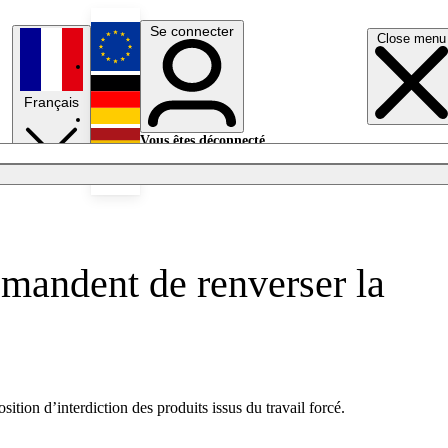
Se connecter
Close menu
English
Français
Deutsch
Vous êtes déconnecté.
Se connecter
Español
Lumières éteintes
demandent de renverser la
tion d’interdiction des produits issus du travail forcé.