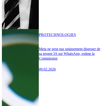
PRO
TECHNOLOGIES
Meta ne peut pas uniquement disposer de
sa propre IA sur WhatsApp, estime la
Commission
09.02.2026