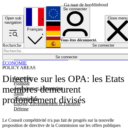
Ga naar de hoofdinhoud
Se connecter
Open sub
Close menu
English
navigation
Français
Deutsch
Vous êtes déconnecté.
Recherche
Se connecter
Español
Lumières éteintes
Se connecter
Rapporteur
Politique
Économie
Newsletters
Evénements
Em
ÉCONOMIE
POLICY AREAS
Directive sur les OPA: les Etats
Economie
Politique
membres demeurent
Agriculture et Alimentation
Santé
profondément divisés
Technologies
Energie, Environnement et Transport
Défense
Le Conseil compétitivité n'a pas fait de progrès sur la nouvelle
proposition de directive de la Commission sur les offres publiques