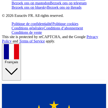
Bezoek ons op mastodon
Bezoek ons op telegram
Bezoek ons op bluesky
Bezoek ons op threads
©
2026
Euractiv FR. All rights reserved.
Politique de confidentialité
Politique cookies
Conditions générales
Conditions d’abonnement
Conditions de vente
This site is protected by reCAPTCHA, and the Google
Privacy
Policy
and
Terms of Service
apply.
Français