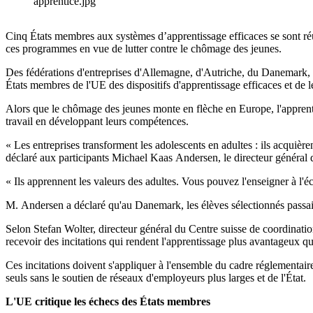
apprentice.jpg
Cinq États membres aux systèmes d’apprentissage efficaces se sont réu
ces programmes en vue de lutter contre le chômage des jeunes.
Des fédérations d'entreprises d'Allemagne, d'Autriche, du Danemark, de
États membres de l'UE des dispositifs d'apprentissage efficaces et de l
Alors que le chômage des jeunes monte en flèche en Europe, l'apprent
travail en développant leurs compétences.
« Les entreprises transforment les adolescents en adultes : ils acquièren
déclaré aux participants Michael Kaas Andersen, le directeur général d
« Ils apprennent les valeurs des adultes. Vous pouvez l'enseigner à l'
M. Andersen a déclaré qu'au Danemark, les élèves sélectionnés passaien
Selon Stefan Wolter, directeur général du Centre suisse de coordinatio
recevoir des incitations qui rendent l'apprentissage plus avantageux qu
Ces incitations doivent s'appliquer à l'ensemble du cadre réglementaire 
seuls sans le soutien de réseaux d'employeurs plus larges et de l'État.
L'UE critique les échecs des États membres