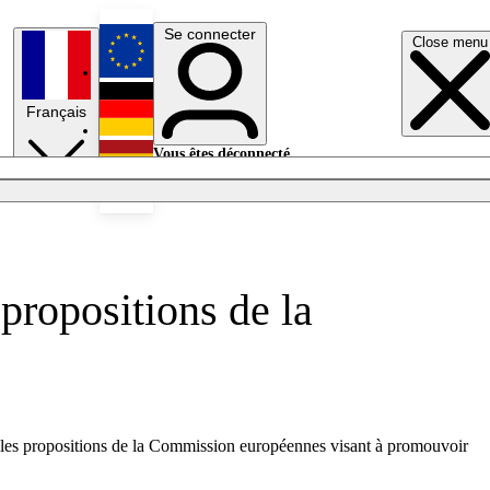
Se connecter
Close menu
English
Français
Deutsch
Vous êtes déconnecté.
Se connecter
Español
Lumières éteintes
propositions de la
velles propositions de la Commission européennes visant à promouvoir