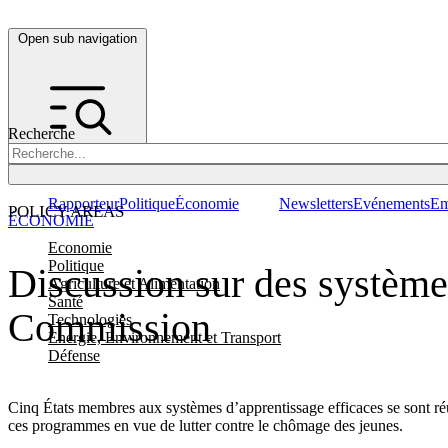
Open sub navigation
Recherche
Rapporteur
Politique
Économie
Newsletters
Evénements
Em
POLICY AREAS
ÉCONOMIE
Economie
Politique
Discussion sur des système
Agriculture et Alimentation
Santé
Commission
Technologies
Energie, Environnement et Transport
Défense
Cinq États membres aux systèmes d’apprentissage efficaces se sont réu
ces programmes en vue de lutter contre le chômage des jeunes.