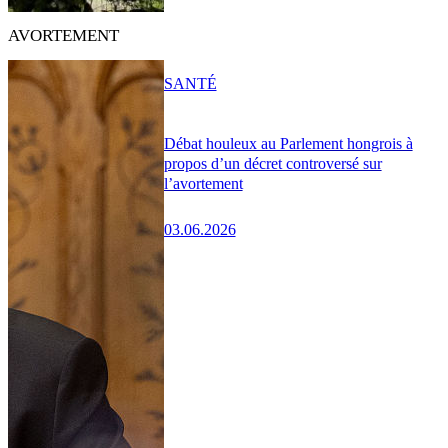
AVORTEMENT
SANTÉ
Débat houleux au Parlement hongrois à
propos d’un décret controversé sur
l’avortement
03.06.2026