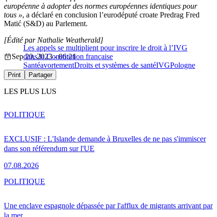
européenne à adopter des normes européennes identiques pour
tous »
, a déclaré en conclusion l’eurodéputé croate Predrag Fred
Matić (S&D) au Parlement.
[Édité par Nathalie Weatherald]
Les appels se multiplient pour inscrire le droit à l’IVG
Sep 20, 2023 - 06:21
dans la Constitution française
Santé
avortement
Droits et systèmes de santé
IVG
Pologne
Print
Partager
LES PLUS LUS
POLITIQUE
EXCLUSIF : L'Islande demande à Bruxelles de ne pas s'immiscer
dans son référendum sur l'UE
07.08.2026
POLITIQUE
Une enclave espagnole dépassée par l'afflux de migrants arrivant par
la mer