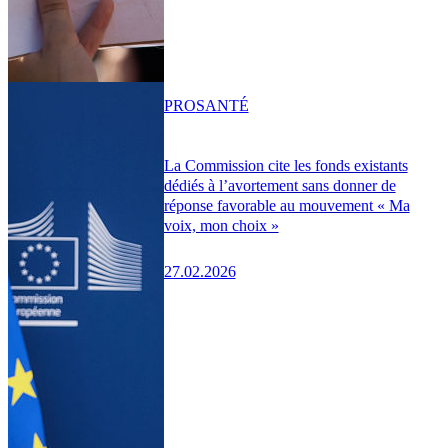
PRO
SANTÉ
La Commission cite les fonds existants
dédiés à l’avortement sans donner de
réponse favorable au mouvement « Ma
voix, mon choix »
27.02.2026