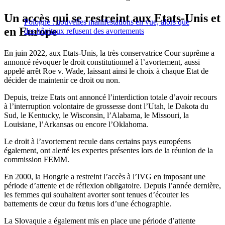
Un accès qui se restreint aux Etats-Unis et
Pologne : nouvelles manifestations en vue, alors que
en Europe
des hôpitaux refusent des avortements
En juin 2022, aux Etats-Unis, la très conservatrice Cour suprême a
annoncé révoquer le droit constitutionnel à l’avortement, aussi
appelé arrêt Roe v. Wade, laissant ainsi le choix à chaque Etat de
décider de maintenir ce droit ou non.
Depuis, treize Etats ont annoncé l’interdiction totale d’avoir recours
à l’interruption volontaire de grossesse dont l’Utah, le Dakota du
Sud, le Kentucky, le Wisconsin, l’Alabama, le Missouri, la
Louisiane, l’Arkansas ou encore l’Oklahoma.
Le droit à l’avortement recule dans certains pays européens
également, ont alerté les expertes présentes lors de la réunion de la
commission FEMM.
En 2000, la Hongrie a restreint l’accès à l’IVG en imposant une
période d’attente et de réflexion obligatoire. Depuis l’année dernière,
les femmes qui souhaitent avorter sont tenues d’écouter les
battements de cœur du fœtus lors d’une échographie.
La Slovaquie a également mis en place une période d’attente