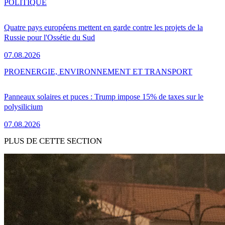
POLITIQUE
Quatre pays européens mettent en garde contre les projets de la
Russie pour l'Ossétie du Sud
07.08.2026
PRO
ENERGIE, ENVIRONNEMENT ET TRANSPORT
Panneaux solaires et puces : Trump impose 15% de taxes sur le
polysilicium
07.08.2026
PLUS DE CETTE SECTION