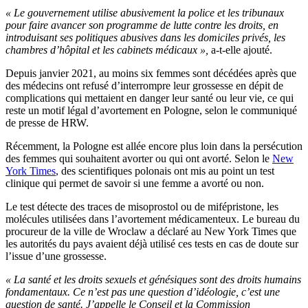
« Le gouvernement utilise abusivement la police et les tribunaux
pour faire avancer son programme de lutte contre les droits, en
introduisant ses politiques abusives dans les domiciles privés, les
chambres d’hôpital et les cabinets médicaux »,
a-t-elle ajouté.
Depuis janvier 2021, au moins six femmes sont décédées après que
des médecins ont refusé d’interrompre leur grossesse en dépit de
complications qui mettaient en danger leur santé ou leur vie, ce qui
reste un motif légal d’avortement en Pologne, selon le communiqué
de presse de HRW.
Récemment, la Pologne est allée encore plus loin dans la persécution
des femmes qui souhaitent avorter ou qui ont avorté. Selon le
New
York Times
, des scientifiques polonais ont mis au point un test
clinique qui permet de savoir si une femme a avorté ou non.
Le test détecte des traces de misoprostol ou de mifépristone, les
molécules utilisées dans l’avortement médicamenteux. Le bureau du
procureur de la ville de Wroclaw a déclaré au New York Times que
les autorités du pays avaient déjà utilisé ces tests en cas de doute sur
l’issue d’une grossesse.
« La santé et les droits sexuels et génésiques sont des droits humains
fondamentaux. Ce n’est pas une question d’idéologie, c’est une
question de santé. J’appelle le Conseil et la Commission