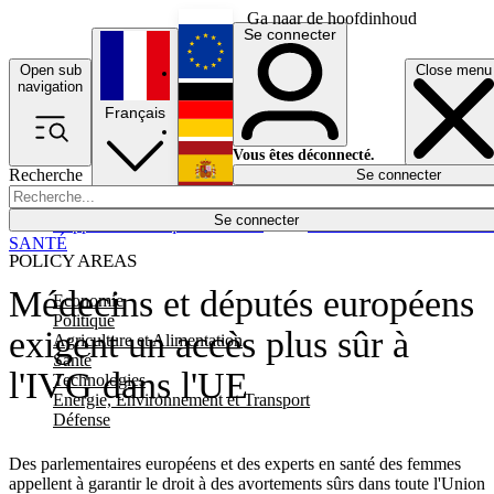
Ga naar de hoofdinhoud
Se connecter
Open sub
Close menu
English
navigation
Français
Deutsch
Vous êtes déconnecté.
Recherche
Se connecter
Español
Lumières éteintes
Se connecter
Rapporteur
Politique
Économie
Newsletters
Evénements
Em
SANTÉ
POLICY AREAS
Médecins et députés européens
Economie
Politique
exigent un accès plus sûr à
Agriculture et Alimentation
Santé
l'IVG dans l'UE
Technologies
Energie, Environnement et Transport
Défense
Des parlementaires européens et des experts en santé des femmes
appellent à garantir le droit à des avortements sûrs dans toute l'Union