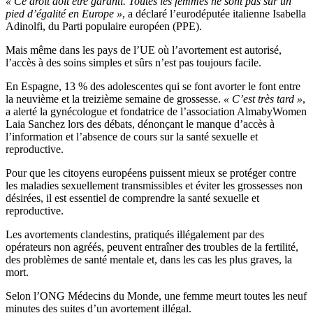
« Ce droit doit être garanti. Toutes les femmes ne sont pas sur un
pied d’égalité en Europe »
, a déclaré l’eurodéputée italienne Isabella
Adinolfi, du Parti populaire européen (PPE).
Mais même dans les pays de l’UE où l’avortement est autorisé,
l’accès à des soins simples et sûrs n’est pas toujours facile.
En Espagne, 13 % des adolescentes qui se font avorter le font entre
la neuvième et la treizième semaine de grossesse.
« C’est très tard »
,
a alerté la gynécologue et fondatrice de l’association AlmabyWomen
Laia Sanchez lors des débats, dénonçant le manque d’accès à
l’information et l’absence de cours sur la santé sexuelle et
reproductive.
Pour que les citoyens européens puissent mieux se protéger contre
les maladies sexuellement transmissibles et éviter les grossesses non
désirées, il est essentiel de comprendre la santé sexuelle et
reproductive.
Les avortements clandestins, pratiqués illégalement par des
opérateurs non agréés, peuvent entraîner des troubles de la fertilité,
des problèmes de santé mentale et, dans les cas les plus graves, la
mort.
Selon l’ONG Médecins du Monde, une femme meurt toutes les neuf
minutes des suites d’un avortement illégal.