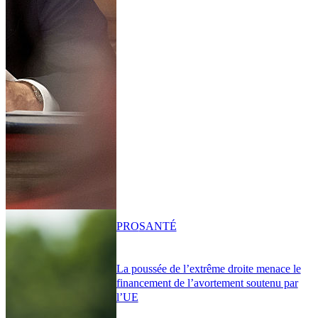
PRO
SANTÉ
La poussée de l’extrême droite menace le
financement de l’avortement soutenu par
l’UE