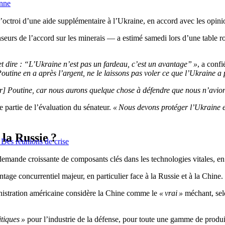
enne
ctroi d’une aide supplémentaire à l’Ukraine, en accord avec les opinio
eurs de l’accord sur les minerais — a estimé samedi lors d’une table r
 dire : “L’Ukraine n’est pas un fardeau, c’est un avantage” »
, a conf
utine en a après l’argent, ne le laissons pas voler ce que l’Ukraine a p
ir] Poutine, car nous aurons quelque chose à défendre que nous n’avio
 partie de l’évaluation du sénateur.
« Nous devons protéger l’Ukraine e
la Russie ?
 Des réunions de crise
emande croissante de composants clés dans les technologies vitales, en pa
ge concurrentiel majeur, en particulier face à la Russie et à la Chine.
nistration américaine considère la Chine comme le
« vrai »
méchant, selo
itiques »
pour l’industrie de la défense, pour toute une gamme de produit