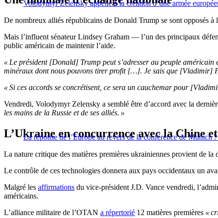
Volodymyr Zelensky appelle à la création d’une armée europé
De nombreux alliés républicains de Donald Trump se sont opposés à l’o
Mais l’influent sénateur Lindsey Graham — l’un des principaux défens
public américain de maintenir l’aide.
« Le président [Donald] Trump peut s’adresser au peuple américain et
minéraux dont nous pouvons tirer profit […]. Je sais que [Vladimir] Po
« Si ces accords se concrétisent, ce sera un cauchemar pour [Vladim
Vendredi, Volodymyr Zelensky a semblé être d’accord avec la dernière
les mains de la Russie et de ses alliés. »
L’Ukraine en concurrence avec la Chine et 
La réponse de l’Europe au revers de la conférence de Munich ?
La nature critique des matières premières ukrainiennes provient de la d
Le contrôle de ces technologies donnera aux pays occidentaux un avanta
Malgré les
affirmations
du vice-président J.D. Vance vendredi, l’admi
américains.
L’alliance militaire de l’OTAN
a répertorié
12 matières premières
« cr