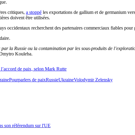
que.
res critiques,
a stoppé
les exportations de gallium et de germanium vers
res doivent être utilisées.
pays occidentaux recherchent des partenaires commerciaux fiables pour g
daire.
s par la Russie ou la contamination par les sous-produits de l’explorati
en Dmytro Kouleba.
 l’accord de paix, selon Mark Rutte
raine
Pourparlers de paix
Russie
Ukraine
Volodymir Zelensky
s son référendum sur l'UE