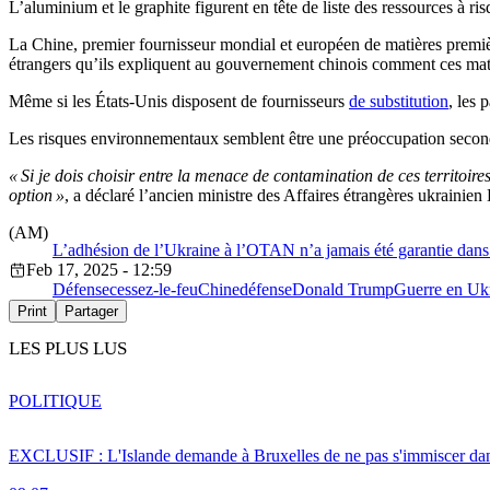
L’aluminium et le graphite figurent en tête de liste des ressources à ris
La Chine, premier fournisseur mondial et européen de matières premiè
étrangers qu’ils expliquent au gouvernement chinois comment ces matiè
Même si les États-Unis disposent de fournisseurs
de substitution
, les 
Les risques environnementaux semblent être une préoccupation secon
« Si je dois choisir entre la menace de contamination de ces territoire
option »
, a déclaré l’ancien ministre des Affaires étrangères ukraini
(AM)
L’adhésion de l’Ukraine à l’OTAN n’a jamais été garantie dans
Feb 17, 2025 - 12:59
Défense
cessez-le-feu
Chine
défense
Donald Trump
Guerre en Uk
Print
Partager
LES PLUS LUS
POLITIQUE
EXCLUSIF : L'Islande demande à Bruxelles de ne pas s'immiscer dan