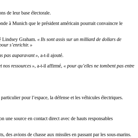
ns de leur base électorale.
onde à Munich que le président américain pourrait convaincre le
ié Lindsey Graham.
« Ils sont assis sur un milliard de dollars de
our s’enrichir. »
ns pas auparavant »
, a-t-il ajouté.
t nos ressources »
, a-t-il affirmé,
« pour qu’elles ne tombent pas entre
rticulier pour l’espace, la défense et les véhicules électriques.
n une source en contact direct avec de hauts responsables
s, des avions de chasse aux missiles en passant par les sous-marins.