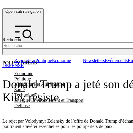
Open sub navigation
Recherche
Rapporteur
Politique
Économie
Newsletters
Evénements
Em
POLICY AREAS
DÉFENSE
Economie
Politique
Donald Trump a jeté son dé
Agriculture et Alimentation
Santé
Kiev résiste
Technologies
Energie, Environnement et Transport
Défense
Le rejet par Volodymyr Zelensky de l’offre de Donald Trump d’échanger
pourraient s’avérer essentielles pour les pourparlers de paix.