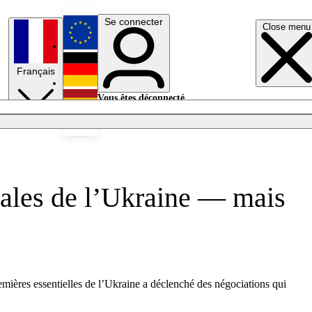
Se connecter
Close menu
English
Français
Deutsch
Vous êtes déconnecté.
Se connecter
Español
Lumières éteintes
rales de l’Ukraine — mais
emières essentielles de l’Ukraine a déclenché des négociations qui