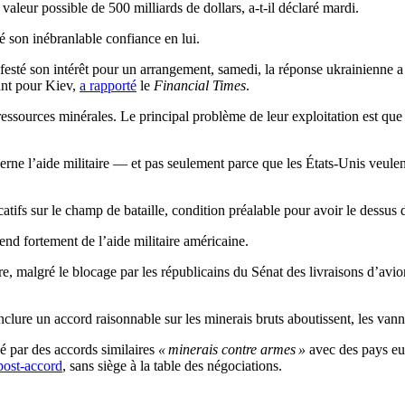
aleur possible de 500 milliards de dollars, a-t-il déclaré mardi.
 son inébranlable confiance en lui.
esté son intérêt pour un arrangement, samedi, la réponse ukrainienne a
sant pour Kiev,
a rapporté
le
Financial Times
.
ssources minérales. Le principal problème de leur exploitation est que l
rne l’aide militaire — et pas seulement parce que les États-Unis veule
icatifs sur le champ de bataille, condition préalable pour avoir le dessus
end fortement de l’aide militaire américaine.
re, malgré le blocage par les républicains du Sénat des livraisons d’avi
lure un accord raisonnable sur les minerais bruts aboutissent, les vann
sé par des accords similaires
« minerais contre armes »
avec des pays eur
 post-accord
, sans siège à la table des négociations.