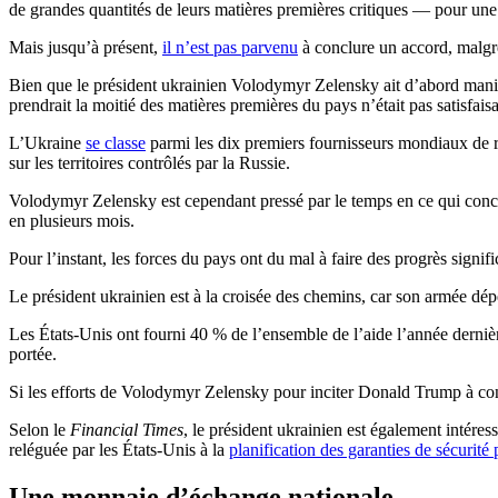
de grandes quantités de leurs matières premières critiques — pour une v
Mais jusqu’à présent,
il n’est pas parvenu
à conclure un accord, malgré
Bien que le président ukrainien Volodymyr Zelensky ait d’abord manif
prendrait la moitié des matières premières du pays n’était pas satisfai
L’Ukraine
se classe
parmi les dix premiers fournisseurs mondiaux de re
sur les territoires contrôlés par la Russie.
Volodymyr Zelensky est cependant pressé par le temps en ce qui conce
en plusieurs mois.
Pour l’instant, les forces du pays ont du mal à faire des progrès signif
Le président ukrainien est à la croisée des chemins, car son armée dép
Les États-Unis ont fourni 40 % de l’ensemble de l’aide l’année derniè
portée.
Si les efforts de Volodymyr Zelensky pour inciter Donald Trump à conc
Selon le
Financial Times
, le président ukrainien est également intéres
reléguée par les États-Unis à la
planification des garanties de sécurité
Une monnaie d’échange nationale