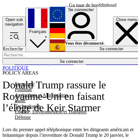
Ga naar de hoofdinhoud
Se connecter
Open sub
Close menu
English
navigation
Français
Deutsch
Vous êtes déconnecté.
Recherche
Se connecter
Español
Lumières éteintes
Se connecter
Rapporteur
Politique
Économie
Newsletters
Evénements
Em
POLITIQUE
POLICY AREAS
Donald Trump rassure le
Economie
Politique
Royaume-Uni en faisant
Agriculture et Alimentation
Santé
l’éloge de Keir Starmer
Technologies
Energie, Environnement et Transport
Défense
Lors du premier appel téléphonique entre les dirigeants américain et
britannique depuis l’investiture de Donald Trump le 20 janvier, le