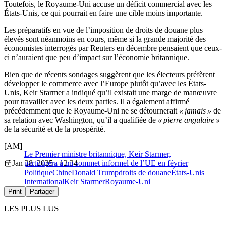
Toutefois, le Royaume-Uni accuse un déficit commercial avec les
États-Unis, ce qui pourrait en faire une cible moins importante.
Les préparatifs en vue de l’imposition de droits de douane plus
élevés sont néanmoins en cours, même si la grande majorité des
économistes interrogés par Reuters en décembre pensaient que ceux-
ci n’auraient que peu d’impact sur l’économie britannique.
Bien que de récents sondages suggèrent que les électeurs préfèrent
développer le commerce avec l’Europe plutôt qu’avec les États-
Unis, Keir Starmer a indiqué qu’il existait une marge de manœuvre
pour travailler avec les deux parties. Il a également affirmé
précédemment que le Royaume-Uni ne se détournerait
« jamais »
de
sa relation avec Washington, qu’il a qualifiée de
« pierre angulaire »
de la sécurité et de la prospérité.
[AM]
Le Premier ministre britannique, Keir Starmer,
Jan 28, 2025 - 12:34
participera à un sommet informel de l’UE en février
Politique
Chine
Donald Trump
droits de douane
États-Unis
International
Keir Starmer
Royaume-Uni
Print
Partager
LES PLUS LUS