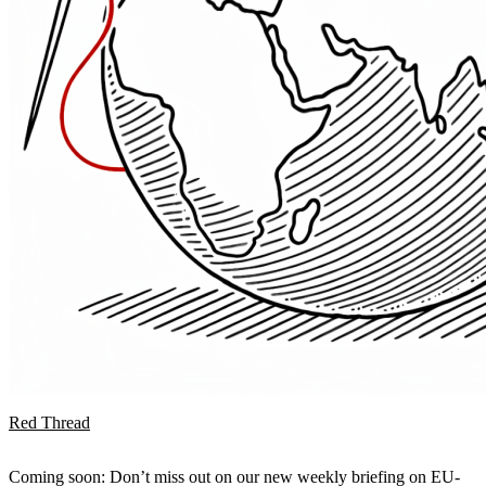
Red Thread
Coming soon: Don’t miss out on our new weekly briefing on EU-