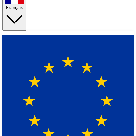
Français