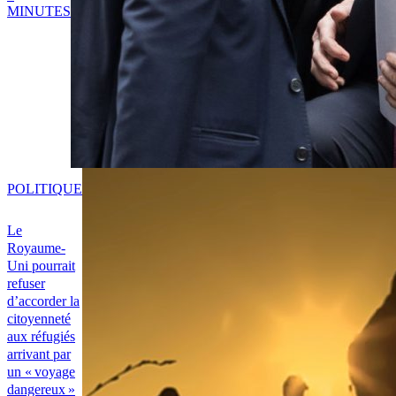
MINUTES
POLITIQUE
Le
Royaume-
Uni pourrait
refuser
d’accorder la
citoyenneté
aux réfugiés
arrivant par
un « voyage
dangereux »