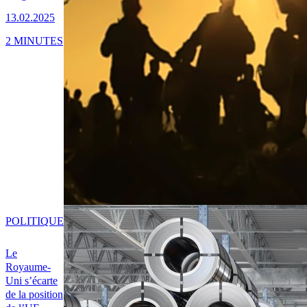
13.02.2025
2 MINUTES
POLITIQUE
Le
Royaume-
Uni s’écarte
de la position