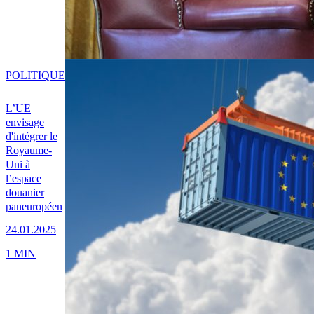
POLITIQUE
L’UE
envisage
d'intégrer le
Royaume-
Uni à
l’espace
douanier
paneuropéen
24.01.2025
1 MIN