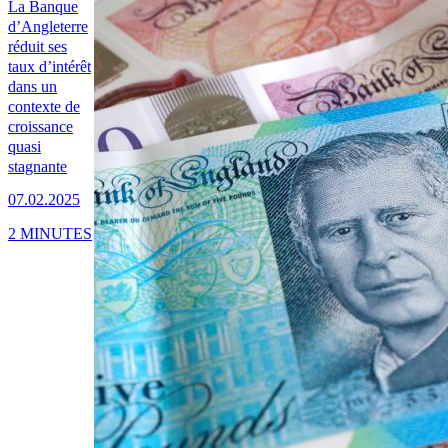
La Banque
d’Angleterre
réduit ses
taux d’intérêt
dans un
contexte de
croissance
quasi
stagnante
07.02.2025
2 MINUTES