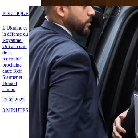
POLITIQUE
L'Ukraine et
la défense du
Royaume-
Uni au cœur
de la
rencontre
prochaine
entre Keir
Starmer et
Donald
Trump
25.02.2025
3 MINUTES