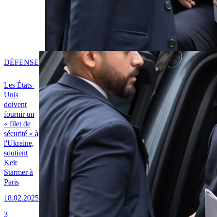
DÉFENSE
Les États-
Unis
doivent
fournir un
« filet de
sécurité » à
l'Ukraine,
soutient
Keir
Starmer à
Paris
18.02.2025
3