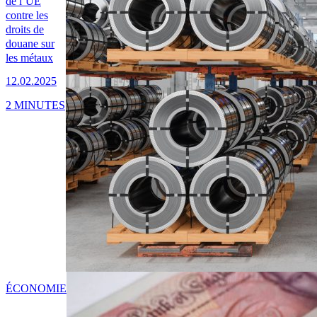
de l’UE
contre les
droits de
douane sur
les métaux
12.02.2025
2 MINUTES
ÉCONOMIE