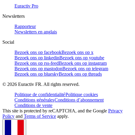
Euractiv Pro
Newsletters
Rapporteur
Newsletters en anglais
Social
Bezoek ons op facebook
Bezoek ons op x
Bezoek ons op linkedin
Bezoek ons op youtube
Bezoek ons op rss-feed
Bezoek ons op instagram
Bezoek ons op mastodon
Bezoek ons op telegram
Bezoek ons op bluesky
Bezoek ons op threads
©
2026
Euractiv FR. All rights reserved.
Politique de confidentialité
Politique cookies
Conditions générales
Conditions d’abonnement
Conditions de vente
This site is protected by reCAPTCHA, and the Google
Privacy
Policy
and
Terms of Service
apply.