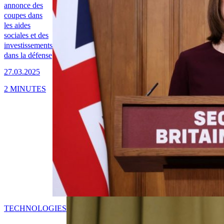
annonce des
coupes dans
les aides
sociales et des
investissements
dans la défense
27.03.2025
2 MINUTES
TECHNOLOGIES