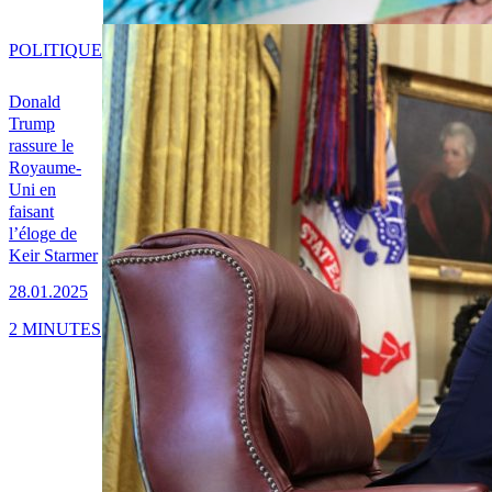
POLITIQUE
Donald
Trump
rassure le
Royaume-
Uni en
faisant
l’éloge de
Keir Starmer
28.01.2025
2 MINUTES