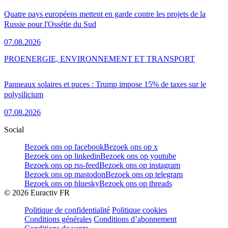
Quatre pays européens mettent en garde contre les projets de la
Russie pour l'Ossétie du Sud
07.08.2026
PRO
ENERGIE, ENVIRONNEMENT ET TRANSPORT
Panneaux solaires et puces : Trump impose 15% de taxes sur le
polysilicium
07.08.2026
Social
Bezoek ons op facebook
Bezoek ons op x
Bezoek ons op linkedin
Bezoek ons op youtube
Bezoek ons op rss-feed
Bezoek ons op instagram
Bezoek ons op mastodon
Bezoek ons op telegram
Bezoek ons op bluesky
Bezoek ons op threads
©
2026
Euractiv FR
Politique de confidentialité
Politique cookies
Conditions générales
Conditions d’abonnement