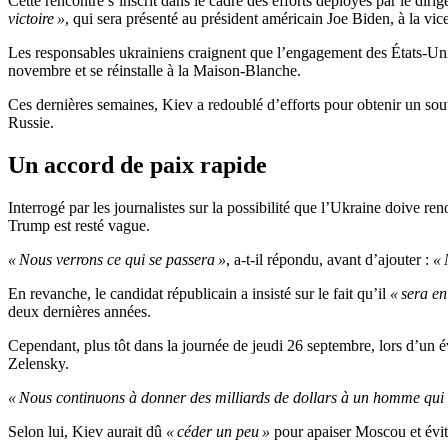
Cette rencontre s’inscrit dans le cadre des efforts déployés par le d
victoire »
, qui sera présenté au président américain Joe Biden, à la v
Les responsables ukrainiens craignent que l’engagement des États-Unis
novembre et se réinstalle à la Maison-Blanche.
Ces dernières semaines, Kiev a redoublé d’efforts pour obtenir un sou
Russie.
Un accord de paix rapide
Interrogé par les journalistes sur la possibilité que l’Ukraine doive re
Trump est resté vague.
« Nous verrons ce qui se passera »
, a-t-il répondu, avant d’ajouter :
« 
En revanche, le candidat républicain a insisté sur le fait qu’il
« sera e
deux dernières années.
Cependant, plus tôt dans la journée de jeudi 26 septembre, lors d’
Zelensky.
« Nous continuons à donner des milliards de dollars à un homme qui 
Selon lui, Kiev aurait dû
« céder un peu »
pour apaiser Moscou et évit