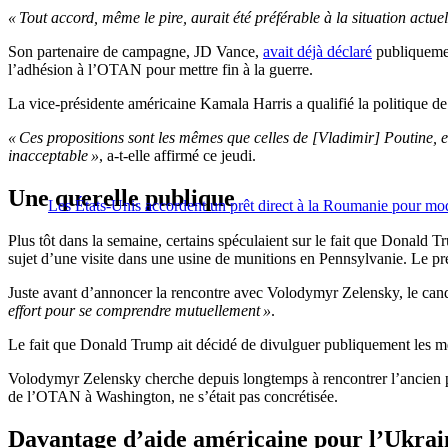
« Tout accord, même le pire, aurait été préférable à la situation actue
Son partenaire de campagne, JD Vance,
avait déjà déclaré
publiquement
l’adhésion à l’OTAN pour mettre fin à la guerre.
La vice-présidente américaine Kamala Harris a qualifié la politiqu
« Ces propositions sont les mêmes que celles de [Vladimir] Poutine, et
inacceptable »
, a-t-elle affirmé ce jeudi.
Une querelle publique
Les États-Unis accordent un prêt direct à la Roumanie pour mode
Plus tôt dans la semaine, certains spéculaient sur le fait que Donald
sujet d’une visite dans une usine de munitions en Pennsylvanie. Le p
Juste avant d’annoncer la rencontre avec Volodymyr Zelensky, le can
effort pour se comprendre mutuellement »
.
Le fait que Donald Trump ait décidé de divulguer publiquement les me
Volodymyr Zelensky cherche depuis longtemps à rencontrer l’ancien pré
de l’OTAN à Washington, ne s’était pas concrétisée.
Davantage d’aide américaine pour l’Ukrai