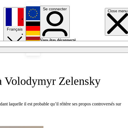
Se connecter
Close menu
English
Français
Deutsch
Vous êtes déconnecté.
Se connecter
Español
Lumières éteintes
 à Volodymyr Zelensky
 laquelle il est probable qu’il réitère ses propos controversés sur