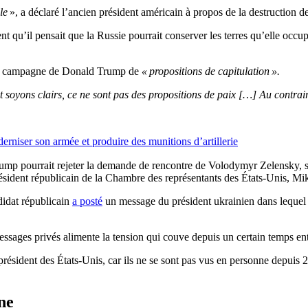
lle
», a déclaré l’ancien président américain à propos de la destruction d
 qu’il pensait que la Russie pourrait conserver les terres qu’elle occu
e de campagne de Donald Trump de
« propositions de capitulation ».
 soyons clairs, ce ne sont pas des propositions de paix […] Au contraire
rniser son armée et produire des munitions d’artillerie
 Trump pourrait rejeter la demande de rencontre de Volodymyr Zelensky, 
résident républicain de la Chambre des représentants des États-Unis, M
didat républicain
a posté
un message du président ukrainien dans lequel c
ssages privés alimente la tension qui couve depuis un certain temps e
sident des États-Unis, car ils ne se sont pas vus en personne depuis 2
ne