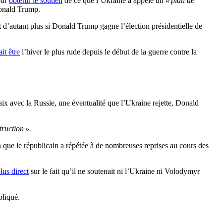
our
obtenir le soutien
de ce que l’Ukraine a appelé un
« plan de
Donald Trump.
 d’autant plus si Donald Trump gagne l’élection présidentielle de
it être
l’hiver le plus rude depuis le début de la guerre contre la
paix avec la Russie, une éventualité que l’Ukraine rejette, Donald
truction ».
n que le républicain a répétée à de nombreuses reprises au cours des
plus direct
sur le fait qu’il ne soutenait ni l’Ukraine ni Volodymyr
pliqué.