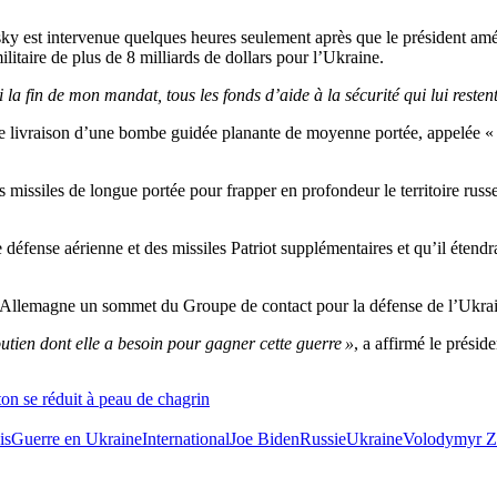
est intervenue quelques heures seulement après que le président améri
litaire de plus de 8 milliards de dollars pour l’Ukraine.
la fin de mon mandat, tous les fonds d’aide à la sécurité qui lui restent
ivraison d’une bombe guidée planante de moyenne portée, appelée « J
missiles de longue portée pour frapper en profondeur le territoire russe
défense aérienne et des missiles Patriot supplémentaires et qu’il étendra
 Allemagne un sommet du Groupe de contact pour la défense de l’Ukraine
utien dont elle a besoin pour gagner cette guerre »
, a affirmé le présid
ton se réduit à peau de chagrin
is
Guerre en Ukraine
International
Joe Biden
Russie
Ukraine
Volodymyr Z