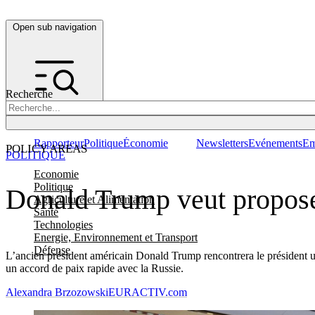
Open sub navigation
Recherche
Rapporteur
Politique
Économie
Newsletters
Evénements
Em
POLICY AREAS
POLITIQUE
Economie
Politique
Donald Trump veut propose
Agriculture et Alimentation
Santé
Technologies
Energie, Environnement et Transport
Défense
L’ancien président américain Donald Trump rencontrera le président uk
un accord de paix rapide avec la Russie.
Alexandra Brzozowski
EURACTIV.com