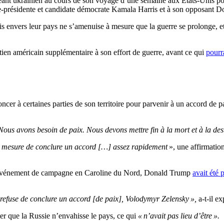
irigeant ukrainien au cours de son voyage d’une semaine aux États-Unis p
ice-présidente et candidate démocrate Kamala Harris et à son opposant 
 envers leur pays ne s’amenuise à mesure que la guerre se prolonge, et
tien américain supplémentaire à son effort de guerre, avant ce qui
pourra
noncer à certaines parties de son territoire pour parvenir à un accord de 
Nous avons besoin de paix. Nous devons mettre fin à la mort et à la des
n mesure de conclure un accord […] assez rapidement
», une affirmatio
un événement de campagne en Caroline du Nord, Donald Trump
avait été 
refuse de conclure un accord [de paix], Volodymyr Zelensky »,
a-t-il ex
er que la Russie n’envahisse le pays, ce qui
« n’avait pas lieu d’être ».