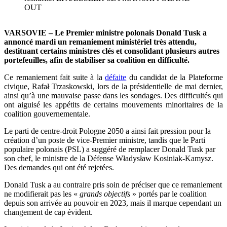
OUT
VARSOVIE – Le Premier ministre polonais Donald Tusk a
annoncé mardi un remaniement ministériel très attendu,
destituant
certains
ministres clés et consolidant
plusieurs autres
portefeuilles, afin
de stabiliser sa
coalition en difficulté.
Ce remaniement fait suite à la
défaite
du candidat de la Plateforme
civique, Rafał Trzaskowski, lors de la présidentielle de mai dernier,
ainsi qu’à une mauvaise passe dans les sondages. Des difficultés qui
ont aiguisé les appétits de certains mouvements minoritaires de la
coalition gouvernementale.
Le parti de centre-droit Pologne 2050 a ainsi fait pression pour la
création d’un poste de vice-Premier ministre, tandis que le Parti
populaire polonais (PSL) a suggéré de remplacer Donald Tusk par
son chef, le ministre de la Défense Władysław Kosiniak-Kamysz.
Des demandes qui ont été rejetées.
Donald Tusk a au contraire pris soin de préciser que ce remaniement
ne modifierait pas les «
grands objectifs
» portés par le coalition
depuis son arrivée au pouvoir en 2023, mais il marque cependant un
changement de cap évident.