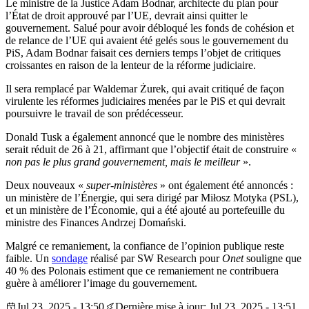
Le ministre de la Justice Adam Bodnar, architecte du plan pour
l’État de droit approuvé par l’UE, devrait ainsi quitter le
gouvernement. Salué pour avoir débloqué les fonds de cohésion et
de relance de l’UE qui avaient été gelés sous le gouvernement du
PiS, Adam Bodnar faisait ces derniers temps l’objet de critiques
croissantes en raison de la lenteur de la réforme judiciaire.
Il sera remplacé par Waldemar Żurek, qui avait critiqué de façon
virulente les réformes judiciaires menées par le PiS et qui devrait
poursuivre le travail de son prédécesseur.
Donald Tusk a également annoncé que le nombre des ministères
serait réduit de 26 à 21, affirmant que l’objectif était de construire «
non pas le plus grand gouvernement, mais le meilleur
».
Deux nouveaux «
super-ministères
» ont également été annoncés :
un ministère de l’Énergie, qui sera dirigé par Miłosz Motyka (PSL),
et un ministère de l’Économie, qui a été ajouté au portefeuille du
ministre des Finances Andrzej Domański.
Malgré ce remaniement, la confiance de l’opinion publique reste
faible. Un
sondage
réalisé par SW Research pour
Onet
souligne que
40 % des Polonais estiment que ce remaniement ne contribuera
guère à améliorer l’image du gouvernement.
Jul 23, 2025 - 13:50
Dernière mise à jour: Jul 23, 2025 - 13:51