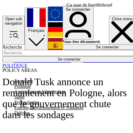
Ga naar de hoofdinhoud
Se connecter
Open sub
Close menu
English
navigation
Français
Deutsch
Vous êtes déconnecté.
Recherche
Se connecter
Español
Lumières éteintes
Se connecter
Rapporteur
Politique
Économie
Newsletters
Evénements
Em
POLITIQUE
POLICY AREAS
Donald Tusk annonce un
Economie
Politique
remaniement en Pologne, alors
Agriculture et Alimentation
Santé
que le gouvernement chute
Technologies
Energie, Environnement et Transport
dans les sondages
Défense