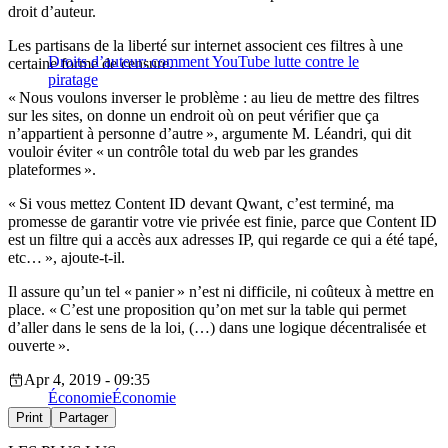
droit d’auteur.
Les partisans de la liberté sur internet associent ces filtres à une
Droits d’auteur: comment YouTube lutte contre le
certaine forme de censure.
piratage
« Nous voulons inverser le problème : au lieu de mettre des filtres
sur les sites, on donne un endroit où on peut vérifier que ça
n’appartient à personne d’autre », argumente M. Léandri, qui dit
vouloir éviter « un contrôle total du web par les grandes
plateformes ».
« Si vous mettez Content ID devant Qwant, c’est terminé, ma
promesse de garantir votre vie privée est finie, parce que Content ID
est un filtre qui a accès aux adresses IP, qui regarde ce qui a été tapé,
etc… », ajoute-t-il.
Il assure qu’un tel « panier » n’est ni difficile, ni coûteux à mettre en
place. « C’est une proposition qu’on met sur la table qui permet
d’aller dans le sens de la loi, (…) dans une logique décentralisée et
ouverte ».
Apr 4, 2019 - 09:35
Économie
Économie
Print
Partager