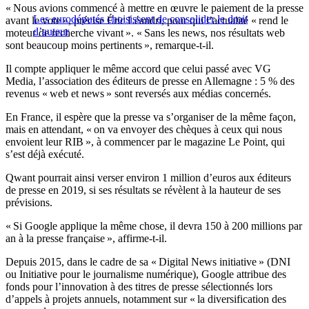
« Nous avions commencé à mettre en œuvre le paiement de la presse
Les eurodéputés choisissent de consolider le droit
avant le vote », précise Éric Léandri, pour qui l’actualité « rend le
d’auteur
moteur de recherche vivant ». « Sans les news, nos résultats web
sont beaucoup moins pertinents », remarque-t-il.
Il compte appliquer le même accord que celui passé avec VG
Media, l’association des éditeurs de presse en Allemagne : 5 % des
revenus « web et news » sont reversés aux médias concernés.
En France, il espère que la presse va s’organiser de la même façon,
mais en attendant, « on va envoyer des chèques à ceux qui nous
envoient leur RIB », à commencer par le magazine Le Point, qui
s’est déjà exécuté.
Qwant pourrait ainsi verser environ 1 million d’euros aux éditeurs
de presse en 2019, si ses résultats se révèlent à la hauteur de ses
prévisions.
« Si Google applique la même chose, il devra 150 à 200 millions par
an à la presse française », affirme-t-il.
Depuis 2015, dans le cadre de sa « Digital News initiative » (DNI
ou Initiative pour le journalisme numérique), Google attribue des
fonds pour l’innovation à des titres de presse sélectionnés lors
d’appels à projets annuels, notamment sur « la diversification des