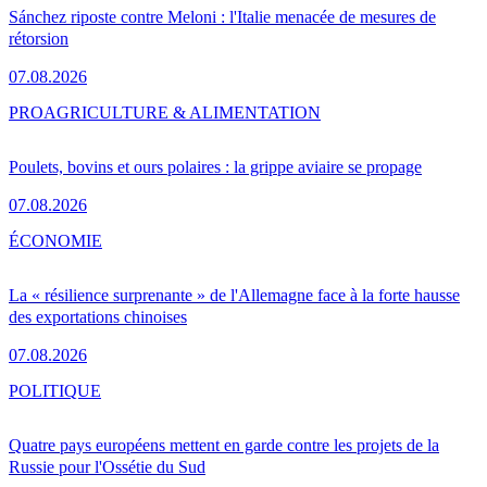
Sánchez riposte contre Meloni : l'Italie menacée de mesures de
rétorsion
07.08.2026
PRO
AGRICULTURE & ALIMENTATION
Poulets, bovins et ours polaires : la grippe aviaire se propage
07.08.2026
ÉCONOMIE
La « résilience surprenante » de l'Allemagne face à la forte hausse
des exportations chinoises
07.08.2026
POLITIQUE
Quatre pays européens mettent en garde contre les projets de la
Russie pour l'Ossétie du Sud