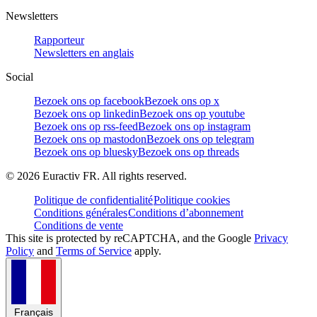
Newsletters
Rapporteur
Newsletters en anglais
Social
Bezoek ons op facebook
Bezoek ons op x
Bezoek ons op linkedin
Bezoek ons op youtube
Bezoek ons op rss-feed
Bezoek ons op instagram
Bezoek ons op mastodon
Bezoek ons op telegram
Bezoek ons op bluesky
Bezoek ons op threads
©
2026
Euractiv FR. All rights reserved.
Politique de confidentialité
Politique cookies
Conditions générales
Conditions d’abonnement
Conditions de vente
This site is protected by reCAPTCHA, and the Google
Privacy
Policy
and
Terms of Service
apply.
Français