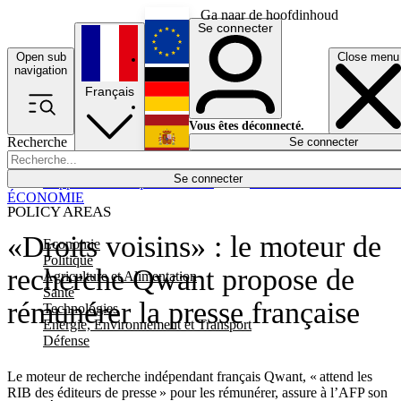
Ga naar de hoofdinhoud
Se connecter
Open sub
Close menu
English
navigation
Français
Deutsch
Vous êtes déconnecté.
Recherche
Se connecter
Español
Lumières éteintes
Se connecter
Rapporteur
Politique
Économie
Newsletters
Evénements
Em
ÉCONOMIE
POLICY AREAS
«Droits voisins» : le moteur de
Economie
Politique
recherche Qwant propose de
Agriculture et Alimentation
Santé
rémunérer la presse française
Technologies
Energie, Environnement et Transport
Défense
Le moteur de recherche indépendant français Qwant, « attend les
RIB des éditeurs de presse » pour les rémunérer, assure à l’AFP son