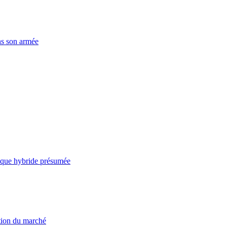
ns son armée
taque hybride présumée
ation du marché