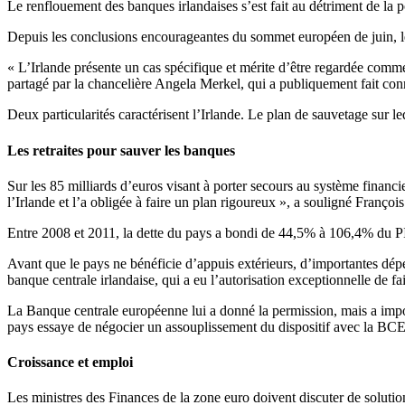
Le renflouement des banques irlandaises s’est fait au détriment de la 
Depuis les conclusions encourageantes du sommet européen de juin, le 
« L’Irlande présente un cas spécifique et mérite d’être regardée comm
partagé par la chancelière Angela Merkel, qui a publiquement fait con
Deux particularités caractérisent l’Irlande. Le plan de sauvetage sur l
Les retraites pour sauver les banques
Sur les 85 milliards d’euros visant à porter secours au système financi
l’Irlande et l’a obligée à faire un plan rigoureux », a souligné Françoi
Entre 2008 et 2011, la dette du pays a bondi de 44,5% à 106,4% du PI
Avant que le pays ne bénéficie d’appuis extérieurs, d’importantes dépe
banque centrale irlandaise, qui a eu l’autorisation exceptionnelle de fai
La Banque centrale européenne lui a donné la permission, mais a imposé, 
pays essaye de négocier un assouplissement du dispositif avec la BC
Croissance et emploi
Les ministres des Finances de la zone euro doivent discuter de solution