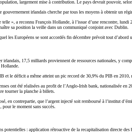
population, largement mise à contribution. Le pays devrait pouvoir, sel
gouvernement irlandais cherche par tous les moyens à obtenir un régime 
e telle », a reconnu François Hollande, à l’issue d’une rencontre, lun
naître sa position la veille dans un communiqué conjoint avec Dublin.
equel les Européens se sont accordés fin décembre prévoit tout d’abord un
er irlandais, 17,5 milliards proviennent de ressources nationales, y compr
s Hollande.
B et le déficit a même atteint un pic record de 30,9% du PIB en 2010, 
nses ont été réalisées au profit de l’Anglo-Irish bank, nationalisée en 2
re tourner la planche à billets.
en contrepartie, que l’argent injecté soit remboursé à l’institut d’émiss
E, pour le moment sans succès.
s potentielles : application rétroactive de la recapitalisation directe d