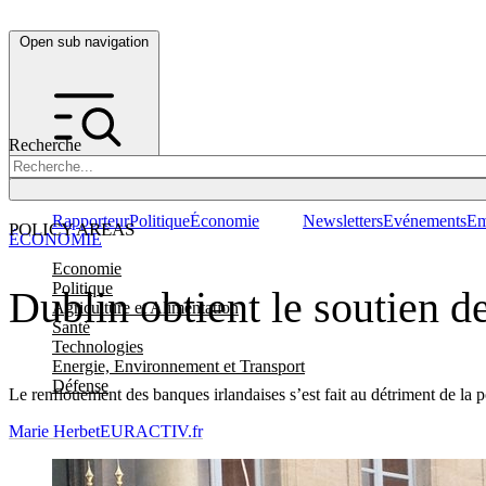
Open sub navigation
Recherche
Rapporteur
Politique
Économie
Newsletters
Evénements
Em
POLICY AREAS
ÉCONOMIE
Economie
Politique
Dublin obtient le soutien de
Agriculture et Alimentation
Santé
Technologies
Energie, Environnement et Transport
Défense
Le renflouement des banques irlandaises s’est fait au détriment de la 
Marie Herbet
EURACTIV.fr