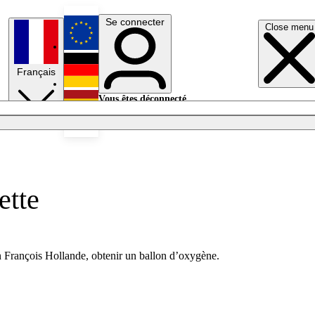
Se connecter
Close menu
English
Français
Deutsch
Vous êtes déconnecté.
Se connecter
Español
Lumières éteintes
ette
on François Hollande, obtenir un ballon d’oxygène.