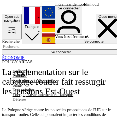
Ga naar de hoofdinhoud
Se connecter
Open sub
Close menu
English
navigation
Français
Deutsch
Vous êtes déconnecté.
Recherche
Se connecter
Español
Lumières éteintes
Se connecter
Rapporteur
Politique
Économie
Newsletters
Evénements
Em
ÉCONOMIE
POLICY AREAS
La réglementation sur le
Economie
Politique
cabotage routier fait ressurgir
Agriculture et Alimentation
Santé
les tensions Est-Ouest
Technologies
Energie, Environnement et Transport
Défense
La Pologne s'érige contre les nouvelles propositions de l'UE sur le
transport routier. Celles-ci pourraient impacter les conditions de