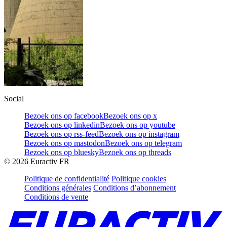
Social
Bezoek ons op facebook
Bezoek ons op x
Bezoek ons op linkedin
Bezoek ons op youtube
Bezoek ons op rss-feed
Bezoek ons op instagram
Bezoek ons op mastodon
Bezoek ons op telegram
Bezoek ons op bluesky
Bezoek ons op threads
©
2026
Euractiv FR
Politique de confidentialité
Politique cookies
Conditions générales
Conditions d’abonnement
Conditions de vente