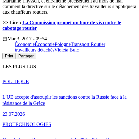
Marianne Thyssen, et elle-même préciseraient au mois de mai
comment la directive sur le détachement des travailleurs s’appliquera
aux chauffeurs routiers.
>> Lire :
La Commission promet un tour de vis contre le
cabotage routier
Mar 3, 2017 - 09:54
Économie
Économie
Pologne
Transport Routier
travailleurs détachés
Violeta Bulc
Print
Partager
LES PLUS LUS
POLITIQUE
L'UE accepte d'assouplir les sanctions contre la Russie face à la
résistance de la Grèce
23.07.2026
PRO
TECHNOLOGIES