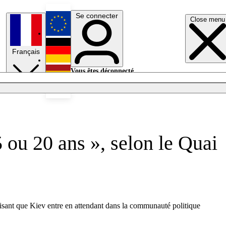
Se connecter
Close menu
English
Français
Deutsch
Vous êtes déconnecté.
Se connecter
Español
Lumières éteintes
 ou 20 ans », selon le Quai
sant que Kiev entre en attendant dans la communauté politique