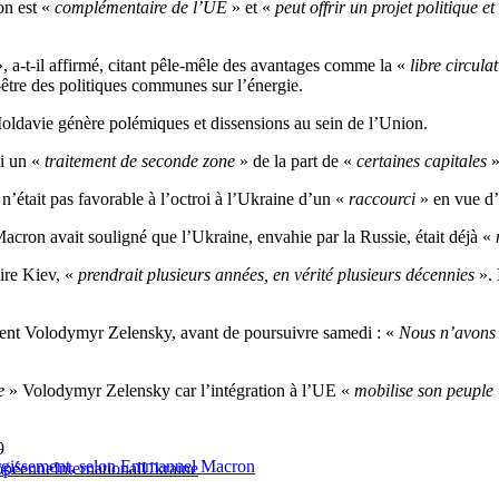
on est «
complémentaire de l’UE
» et «
peut offrir un projet politique 
, a-t-il affirmé, citant pêle-mêle des avantages comme la «
libre circula
être des politiques communes sur l’énergie.
Moldavie génère polémiques et dissensions au sein de l’Union.
i un «
traitement de seconde zone
» de la part de «
certaines capitales
»
n’était pas favorable à l’octroi à l’Ukraine d’un «
raccourci
» en vue d’
acron avait souligné que l’Ukraine, envahie par la Russie, était déjà «
pire Kiev, «
prendrait plusieurs années, en vérité plusieurs décennies
». 
ident Volodymyr Zelensky, avant de poursuivre samedi : «
Nous n’avons 
e
» Volodymyr Zelensky car l’intégration à l’UE «
mobilise son peuple
9
argissement, selon Emmanuel Macron
opéenne
International
Ukraine