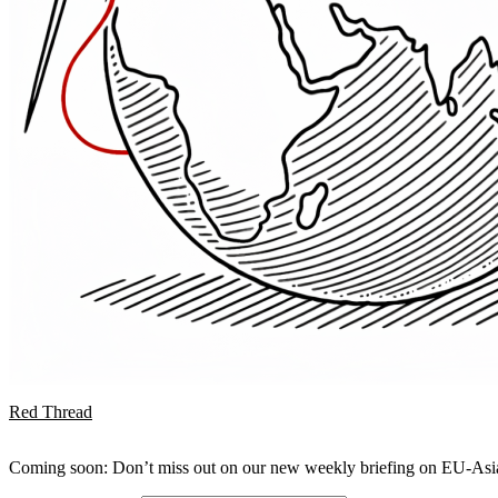
Red Thread
Coming soon: Don’t miss out on our new weekly briefing on EU-Asia 