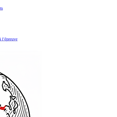
ts
à l’épreuve