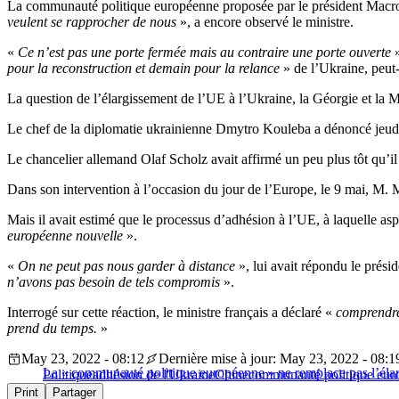
La communauté politique européenne proposée par le président Macr
veulent se rapprocher de nous
», a encore observé le ministre.
«
Ce n’est pas une porte fermée mais au contraire une porte ouverte
»
pour la reconstruction et demain pour la relance
» de l’Ukraine, peut-
La question de l’élargissement de l’UE à l’Ukraine, la Géorgie et la 
Le chef de la diplomatie ukrainienne Dmytro Kouleba a dénoncé jeud
Le chancelier allemand Olaf Scholz avait affirmé un peu plus tôt qu’il 
Dans son intervention à l’occasion du jour de l’Europe, le 9 mai, M. M
Mais il avait estimé que le processus d’adhésion à l’UE, à laquelle as
européenne nouvelle
».
«
On ne peut pas nous garder à distance
», lui avait répondu le prés
n’avons pas besoin de tels compromis
».
Interrogé sur cette réaction, le ministre français a déclaré «
comprendr
prend du temps.
»
May 23, 2022 - 08:12
Dernière mise à jour: May 23, 2022 - 08:1
La « communauté politique européenne » ne remplace pas l’él
Politique
adhésion de l'Ukraine
Chine
communauté politique eur
Print
Partager