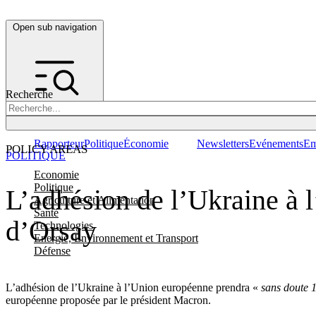
Open sub navigation
Recherche
Rapporteur
Politique
Économie
Newsletters
Evénements
Em
POLICY AREAS
POLITIQUE
Economie
Politique
L’adhésion de l’Ukraine à l
Agriculture et Alimentation
Santé
d’Orsay
Technologies
Energie, Environnement et Transport
Défense
L’adhésion de l’Ukraine à l’Union européenne prendra «
sans doute 1
européenne proposée par le président Macron.