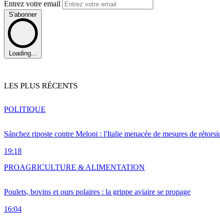
Entrez votre email
S'abonner
Loading...
LES PLUS RÉCENTS
POLITIQUE
Sánchez riposte contre Meloni : l'Italie menacée de mesures de rétorsi
19:18
PRO
AGRICULTURE & ALIMENTATION
Poulets, bovins et ours polaires : la grippe aviaire se propage
16:04