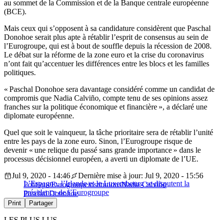
au sommet de la Commission et de la Banque centrale européenne
(BCE).
Mais ceux qui s’opposent à sa candidature considèrent que Paschal
Donohoe serait plus apte à rétablir l’esprit de consensus au sein de
l’Eurogroupe, qui est à bout de souffle depuis la récession de 2008.
Le débat sur la réforme de la zone euro et la crise du coronavirus
n’ont fait qu’accentuer les différences entre les blocs et les familles
politiques.
« Paschal Donohoe sera davantage considéré comme un candidat de
compromis que Nadia Calviño, compte tenu de ses opinions assez
franches sur la politique économique et financière », a déclaré une
diplomate européenne.
Quel que soit le vainqueur, la tâche prioritaire sera de rétablir l’unité
entre les pays de la zone euro. Sinon, l’Eurogroupe risque de
devenir « une relique du passé sans grande importance » dans le
processus décisionnel européen, a averti un diplomate de l’UE.
Jul 9, 2020 - 14:46
Dernière mise à jour: Jul 9, 2020 - 15:56
L’Espagne, l’Irlande et le Luxembourg se disputent la
Politique
Eurogroupe
institutions
Nadia Calviño
présidence de l’Eurogroupe
Paschal Donohoe
Print
Partager
LES PLUS LUS