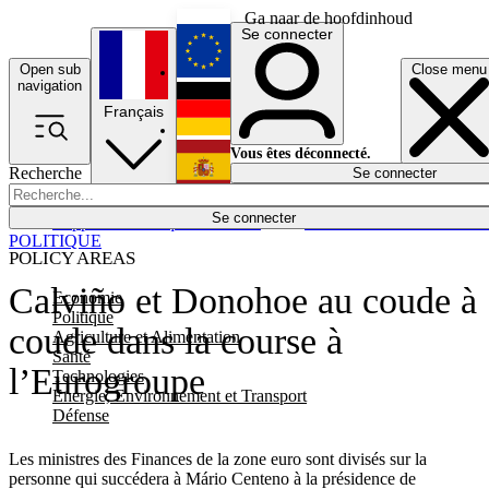
Ga naar de hoofdinhoud
Se connecter
Open sub
Close menu
English
navigation
Français
Deutsch
Vous êtes déconnecté.
Recherche
Se connecter
Español
Lumières éteintes
Se connecter
Rapporteur
Politique
Économie
Newsletters
Evénements
Em
POLITIQUE
POLICY AREAS
Calviño et Donohoe au coude à
Economie
Politique
coude dans la course à
Agriculture et Alimentation
Santé
l’Eurogroupe
Technologies
Energie, Environnement et Transport
Défense
Les ministres des Finances de la zone euro sont divisés sur la
personne qui succédera à Mário Centeno à la présidence de