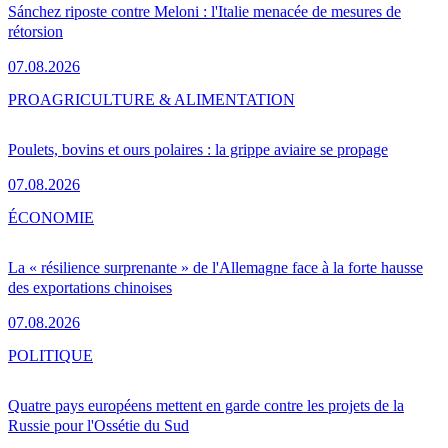
Sánchez riposte contre Meloni : l'Italie menacée de mesures de
rétorsion
07.08.2026
PRO
AGRICULTURE & ALIMENTATION
Poulets, bovins et ours polaires : la grippe aviaire se propage
07.08.2026
ÉCONOMIE
La « résilience surprenante » de l'Allemagne face à la forte hausse
des exportations chinoises
07.08.2026
POLITIQUE
Quatre pays européens mettent en garde contre les projets de la
Russie pour l'Ossétie du Sud