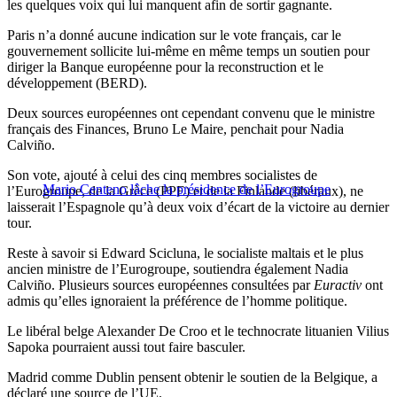
les quelques voix qui lui manquent afin de sortir gagnante.
Paris n’a donné aucune indication sur le vote français, car le
gouvernement sollicite lui-même en même temps un soutien pour
diriger la Banque européenne pour la reconstruction et le
développement (BERD).
Deux sources européennes ont cependant convenu que le ministre
français des Finances, Bruno Le Maire, penchait pour Nadia
Calviño.
Son vote, ajouté à celui des cinq membres socialistes de
Mario Centeno lâche la présidence de l’Eurogroupe
l’Eurogroupe, de la Grèce (PPE) et de la Finlande (libéraux), ne
laisserait l’Espagnole qu’à deux voix d’écart de la victoire au dernier
tour.
Reste à savoir si Edward Scicluna, le socialiste maltais et le plus
ancien ministre de l’Eurogroupe, soutiendra également Nadia
Calviño. Plusieurs sources européennes consultées par
Euractiv
ont
admis qu’elles ignoraient la préférence de l’homme politique.
Le libéral belge Alexander De Croo et le technocrate lituanien Vilius
Sapoka pourraient aussi tout faire basculer.
Madrid comme Dublin pensent obtenir le soutien de la Belgique, a
déclaré une source de l’UE.