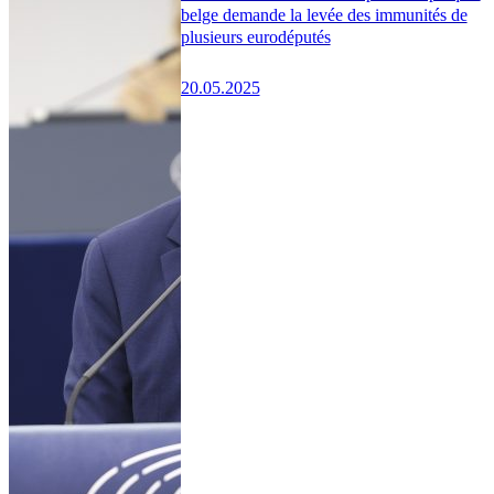
belge demande la levée des immunités de
plusieurs eurodéputés
20.05.2025