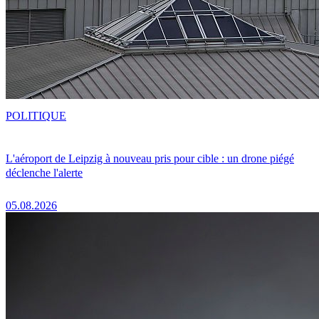
POLITIQUE
L'aéroport de Leipzig à nouveau pris pour cible : un drone piégé
déclenche l'alerte
05.08.2026