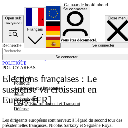
Ga naar de hoofdinhoud
Se connecter
Open sub
Close menu
English
navigation
Français
Deutsch
Vous êtes déconnecté.
Recherche
Se connecter
Español
Lumières éteintes
Se connecter
Rapporteur
Politique
Économie
Newsletters
Evénements
Em
POLITIQUE
POLICY AREAS
Elections françaises : Le
Economie
Politique
suspense va croissant en
Agriculture et Alimentation
Santé
Europe [FR]
Technologies
Energie, Environnement et Transport
Défense
Les dirigeants européens sont nerveux à l'égard du second tour des
présidentielles françaises, Nicolas Sarkozy et Ségolène Royal