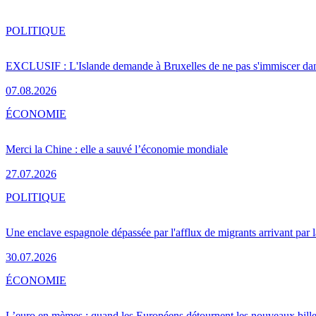
POLITIQUE
EXCLUSIF : L'Islande demande à Bruxelles de ne pas s'immiscer dan
07.08.2026
ÉCONOMIE
Merci la Chine : elle a sauvé l’économie mondiale
27.07.2026
POLITIQUE
Une enclave espagnole dépassée par l'afflux de migrants arrivant par 
30.07.2026
ÉCONOMIE
L’euro en mèmes : quand les Européens détournent les nouveaux bille