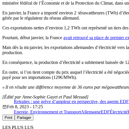
ministère fédéral de l’Économie et de la Protection du Climat, dans u
En janvier, la France a importé environ 2 térawattheures (TWh) d’éle
gérée par le régulateur du réseau allemand.
Ces exportations nettes d’environ 1,2 TWh ont représenté un tiers des 
Pourtant, début janvier, la France
avait retrouvé sa place de premier ex
Mais dès la mi-janvier, les exportations allemandes d’électricité vers
production.
En conséquence, la production d’électricité a subitement baissée de 
En outre, si l’on tient compte du prix auquel l’électricité a été négoci
payé pour ses importations (
129€/MWh).
« Il en résulte une différence moyenne de 36 euros par mégawattheure
[Édité par Anne-Sophie Gayet et Paul Messad]
Retraites : une grève d’ampleur en perspective, des agents EDF b
Feb 8, 2023 - 17:25
Energie, Environnement et Transport
Allemagne
EDF
Électricité
Print
Partager
LES PLUS LUS