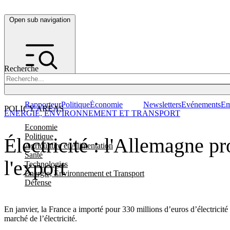
Open sub navigation
Recherche
Rapporteur
Politique
Économie
Newsletters
Evénements
Em
POLICY AREAS
ENERGIE, ENVIRONNEMENT ET TRANSPORT
Economie
Politique
Électricité : l'Allemagne p
Agriculture et Alimentation
Santé
l'export
Technologies
Energie, Environnement et Transport
Défense
En janvier, la France a importé pour 330 millions d’euros d’électrici
marché de l’électricité.