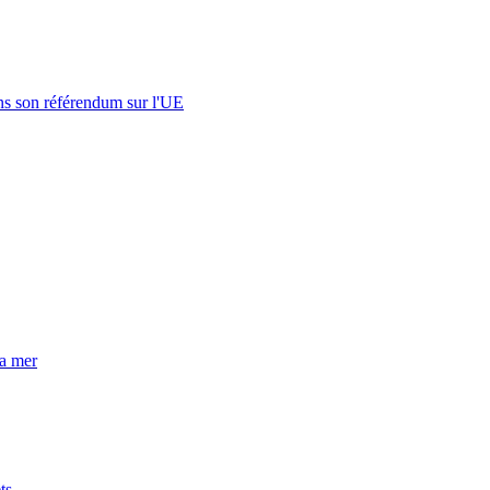
s son référendum sur l'UE
la mer
ts