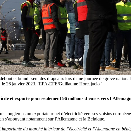
ebout et brandissent des drapeaux lors d'une journée de grève nationale
ce, le 26 janvier 2023. [EPA-EFE/Guillaume Horcajuelo ]
tricité et exporté pour seulement 96 millions d’euros vers l’Alle
uis longtemps un exportateur net d’électricité vers ses voisins europé
n en s’appuyant notamment sur l’Allemagne et la Belgique.
rt importante du marché intérieur de l’électricité et l’Allemagne en béné