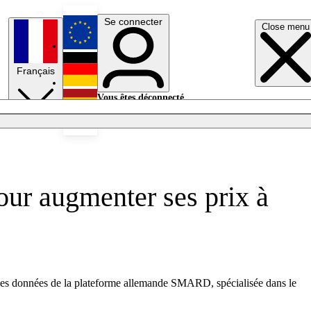
Se connecter
Close menu
English
Français
Deutsch
Vous êtes déconnecté.
Se connecter
Español
Lumières éteintes
pour augmenter ses prix à
on des données de la plateforme allemande SMARD, spécialisée dans le