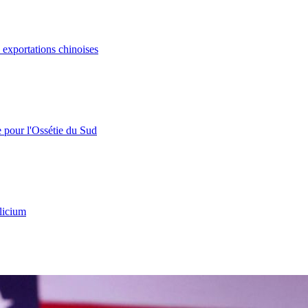
s exportations chinoises
e pour l'Ossétie du Sud
licium