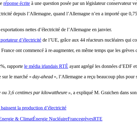
ne
réponse écrite
à une question posée par un législateur conservateur ven
ctricité depuis l’Allemagne, quand l’Allemagne n’en a importé que 0,75
exportations nettes d’électricité de l’Allemagne en janvier.
portateur d’électricité
de l’UE, grâce aux 44 réacteurs nucléaires qui co
 la France ont commencé à re-augmenter, en même temps que les grèves con
12%, rapporte
le média irlandais RTÉ
ayant agrégé les données d’EDF et 
ée sur le marché «
day-ahead
», l’Allemagne a reçu beaucoup plus pour s
 ou 3,6 centimes par kilowattheure »
, a expliqué M. Graichen dans s
aissent la production d’électricité
Energie & Climat
Énergie Nucléaire
France
grèves
RTE