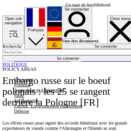
Ga naar de hoofdinhoud
Se connecter
Open sub
Close menu
English
navigation
Français
Deutsch
Vous êtes déconnecté.
Recherche
Se connecter
Español
Lumières éteintes
Se connecter
Rapporteur
Politique
Économie
Newsletters
Evénements
Em
POLITIQUE
POLICY AREAS
Embargo russe sur le boeuf
Economie
Politique
polonais : les 25 se rangent
Agriculture et Alimentation
Santé
derrière la Pologne [FR]
Technologies
Energie, Environnement et Transport
Défense
Les efforts russes pour signer des accords bilatéraux avec les grands
exportateurs de viande comme l'Allemagne et l'Irlande se sont