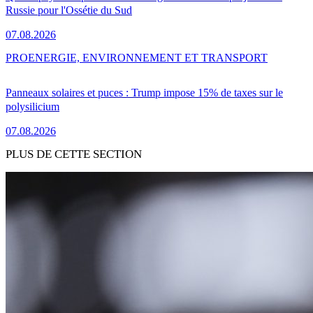
Russie pour l'Ossétie du Sud
07.08.2026
PRO
ENERGIE, ENVIRONNEMENT ET TRANSPORT
Panneaux solaires et puces : Trump impose 15% de taxes sur le
polysilicium
07.08.2026
PLUS DE CETTE SECTION