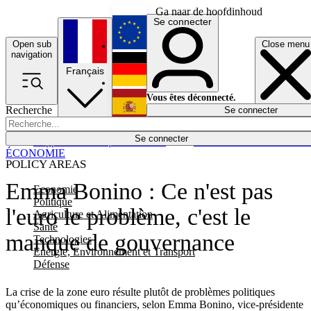
Ga naar de hoofdinhoud
Se connecter
Open sub
Close menu
English
navigation
Français
Deutsch
Vous êtes déconnecté.
Recherche
Se connecter
Español
Lumières éteintes
Se connecter
Rapporteur
Politique
Économie
Newsletters
Evénements
Em
ÉCONOMIE
POLICY AREAS
Emma Bonino : Ce n'est pas
Economie
Politique
l'euro le problème, c'est le
Agriculture et Alimentation
Santé
manque de gouvernance
Technologies
Energie, Environnement et Transport
Défense
La crise de la zone euro résulte plutôt de problèmes politiques
qu’économiques ou financiers, selon Emma Bonino, vice-présidente