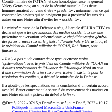
Comité militaire de l’OTAN, et son homologue russe, le général
Valery Gerasimov, au sujet de la sécurité mutuelle. Les deux
hommes auraient convenu d’être «
prudents
« , notamment en ce qui
concerne les navires qui ne naviguent pas à proximité les uns des
autres en mer Noire afin d’éviter les «
accidents
« .
Le ministère russe de la Défense a réagi à l’article d’EURACTIV en
déclarant que
« les spéculations des médias occidentaux sur une
prétendue conversation ‘récente’ entre le chef d’état-major général
des forces armées russes, le général d’armée Valery Gerasimov, et
le président du Comité militaire de l’OTAN, Rob Bauer, sont
fausses »
.
« Il n’y a pas eu de contact de ce type, et encore moins
‘systématique’, avec le président du Comité militaire de l’OTAN ou
d’autres représentants de l’Alliance de l’Atlantique Nord au sein
d’une commission de crise russo-américaine inexistante pour la
résolution des conflits »
, a déclaré le ministère de la Défense.
Il a ajouté que les spéculations sur la conclusion d’un certain accord
avec M. Bauer concernant la sécurité du mouvement des navires en
mer Noire étaient
« fictives du début à la fin »
.
Dec 5, 2022 - 07:15
Dernière mise à jour: Dec 5, 2022 - 10:17
Politique
Emmanuel Macron
États-Unis
France
Guerre en Ukraine
Joe Biden
Russie
sécurité
Ukraine