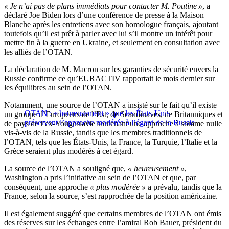
« Je n’ai pas de plans immédiats pour contacter M. Poutine »
, a
déclaré Joe Biden lors d’une conférence de presse à la Maison
Blanche après les entretiens avec son homologue français, ajoutant
toutefois qu’il est prêt à parler avec lui s’il montre un intérêt pour
mettre fin à la guerre en Ukraine, et seulement en consultation avec
les alliés de l’OTAN.
La déclaration de M. Macron sur les garanties de sécurité envers la
Russie confirme ce qu’EURACTIV rapportait le mois dernier sur
les équilibres au sein de l’OTAN.
Notamment, une source de l’OTAN a insisté sur le fait qu’il existe
OTAN : « heureusement » que les États-Unis
un groupe d’Européens de l’Est, de Scandinaves, de Britanniques et
préservent l’approche modérée à l’égard de la Russie
de pays de l’ex-Yougoslavie soutenant une approche à somme nulle
vis-à-vis de la Russie, tandis que les membres traditionnels de
l’OTAN, tels que les États-Unis, la France, la Turquie, l’Italie et la
Grèce seraient plus modérés à cet égard.
La source de l’OTAN a souligné que,
« heureusement »
,
Washington a pris l’initiative au sein de l’OTAN et que, par
conséquent, une approche
« plus modérée »
a prévalu, tandis que la
France, selon la source, s’est rapprochée de la position américaine.
Il est également suggéré que certains membres de l’OTAN ont émis
des réserves sur les échanges entre l’amiral Rob Bauer, président du