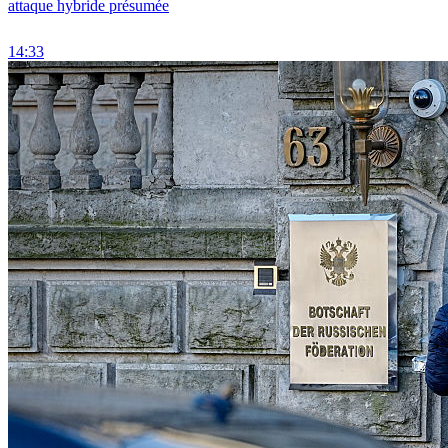
attaque hybride présumée
14:33