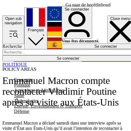
Ga naar de hoofdinhoud
Se connecter
Open sub
Close menu
English
navigation
Français
Deutsch
Vous êtes déconnecté.
Recherche
Se connecter
Español
Lumières éteintes
Se connecter
Rapporteur
Politique
Économie
Newsletters
Evénements
Em
POLITIQUE
POLICY AREAS
Emmanuel Macron compte
Economie
Politique
recontacter Vladimir Poutine
Agriculture et Alimentation
Santé
après sa visite aux États-Unis
Technologies
Energie, Environnement et Transport
Défense
Emmanuel Macron a déclaré samedi dans une interview après sa
visite d’État aux États-Unis qu’il avait l’intention de recontacter à