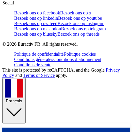
Social
Bezoek ons op facebook
Bezoek ons op x
Bezoek ons op linkedin
Bezoek ons op youtube
Bezoek ons op rss-feed
Bezoek ons op instagram
Bezoek ons op mastodon
Bezoek ons op telegram
Bezoek ons op bluesky
Bezoek ons op threads
©
2026
Euractiv FR. All rights reserved.
Politique de confidentialité
Politique cookies
Conditions générales
Conditions d’abonnement
Conditions de vente
This site is protected by reCAPTCHA, and the Google
Privacy
Policy
and
Terms of Service
apply.
Français