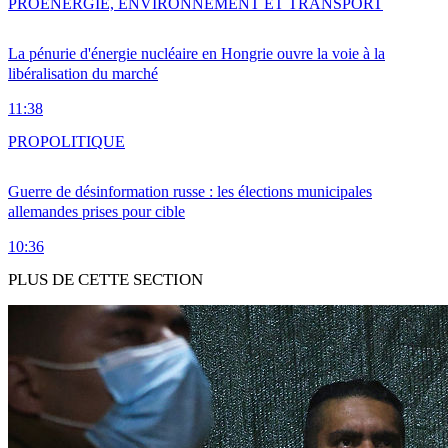
PRO
ENERGIE, ENVIRONNEMENT ET TRANSPORT
La pénurie d'énergie nucléaire en Hongrie ouvre la voie à la
libéralisation du marché
11:38
PRO
POLITIQUE
Guerre de désinformation russe : les élections municipales
allemandes prises pour cible
10:36
PLUS DE CETTE SECTION