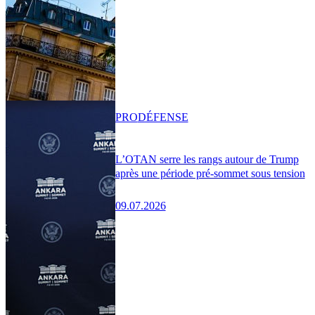
PRO
DÉFENSE
L’OTAN serre les rangs autour de Trump
après une période pré-sommet sous tension
09.07.2026