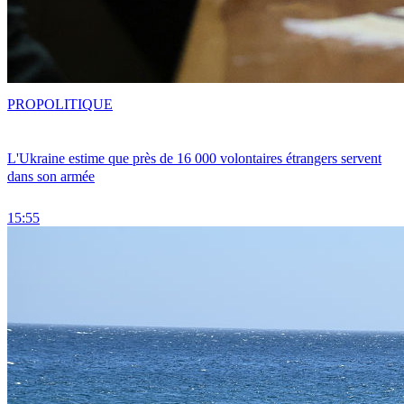
PRO
POLITIQUE
L'Ukraine estime que près de 16 000 volontaires étrangers servent
dans son armée
15:55