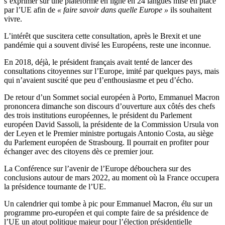
s’exprimer sur une plateforme en ligne en 24 langues mise en place
par l’UE afin de
« faire savoir dans quelle Europe »
ils souhaitent
vivre.
L’intérêt que suscitera cette consultation, après le Brexit et une
pandémie qui a souvent divisé les Européens, reste une inconnue.
En 2018, déjà, le président français avait tenté de lancer des
consultations citoyennes sur l’Europe, imité par quelques pays, mais
qui n’avaient suscité que peu d’enthousiasme et peu d’écho.
De retour d’un Sommet social européen à Porto, Emmanuel Macron
prononcera dimanche son discours d’ouverture aux côtés des chefs
des trois institutions européennes, le président du Parlement
européen David Sassoli, la présidente de la Commission Ursula von
der Leyen et le Premier ministre portugais Antonio Costa, au siège
du Parlement européen de Strasbourg. Il pourrait en profiter pour
échanger avec des citoyens dès ce premier jour.
La Conférence sur l’avenir de l’Europe débouchera sur des
conclusions autour de mars 2022, au moment où la France occupera
la présidence tournante de l’UE.
Un calendrier qui tombe à pic pour Emmanuel Macron, élu sur un
programme pro-européen et qui compte faire de sa présidence de
l’UE un atout politique majeur pour l’élection présidentielle