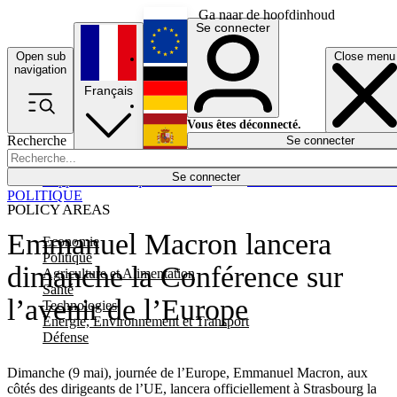
Ga naar de hoofdinhoud
Se connecter
Open sub
Close menu
English
navigation
Français
Deutsch
Vous êtes déconnecté.
Recherche
Se connecter
Español
Lumières éteintes
Se connecter
Rapporteur
Politique
Économie
Newsletters
Evénements
Em
POLITIQUE
POLICY AREAS
Emmanuel Macron lancera
Economie
Politique
dimanche la Conférence sur
Agriculture et Alimentation
Santé
l’avenir de l’Europe
Technologies
Energie, Environnement et Transport
Défense
Dimanche (9 mai), journée de l’Europe, Emmanuel Macron, aux
côtés des dirigeants de l’UE, lancera officiellement à Strasbourg la