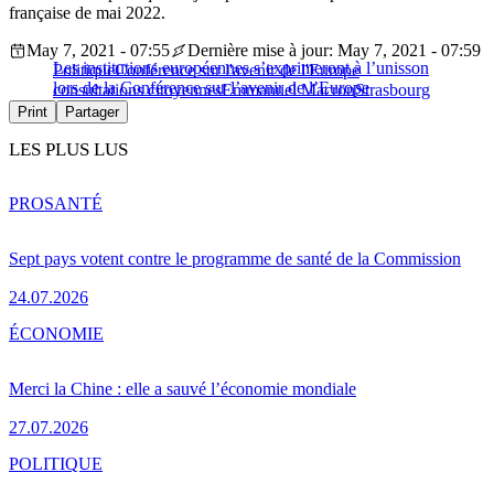
française de mai 2022.
May 7, 2021 - 07:55
Dernière mise à jour: May 7, 2021 - 07:59
Les institutions européennes s’exprimeront à l’unisson
Politique
Conférence sur l'avenir de l'Europe
lors de la Conférence sur l’avenir de l’Europe
consultations citoyennes
Emmanuel Macron
Strasbourg
Print
Partager
LES PLUS LUS
PRO
SANTÉ
Sept pays votent contre le programme de santé de la Commission
24.07.2026
ÉCONOMIE
Merci la Chine : elle a sauvé l’économie mondiale
27.07.2026
POLITIQUE