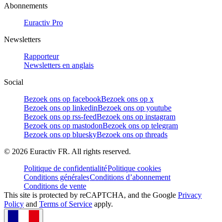
Abonnements
Euractiv Pro
Newsletters
Rapporteur
Newsletters en anglais
Social
Bezoek ons op facebook
Bezoek ons op x
Bezoek ons op linkedin
Bezoek ons op youtube
Bezoek ons op rss-feed
Bezoek ons op instagram
Bezoek ons op mastodon
Bezoek ons op telegram
Bezoek ons op bluesky
Bezoek ons op threads
©
2026
Euractiv FR. All rights reserved.
Politique de confidentialité
Politique cookies
Conditions générales
Conditions d’abonnement
Conditions de vente
This site is protected by reCAPTCHA, and the Google
Privacy
Policy
and
Terms of Service
apply.