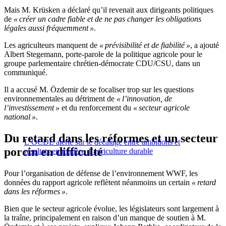
Mais M. Krüsken a déclaré qu’il revenait aux dirigeants politiques
de
« créer un cadre fiable et de ne pas changer les obligations
légales aussi fréquemment »
.
Les agriculteurs manquent de
« prévisibilité et de fiabilité »
, a ajouté
Albert Stegemann, porte-parole de la politique agricole pour le
groupe parlementaire chrétien-démocrate CDU/CSU, dans un
communiqué.
Il a accusé M. Özdemir de se focaliser trop sur les questions
environnementales au détriment de
« l’innovation, de
l’investissement »
et du renforcement du
« secteur agricole
national »
.
Du retard dans les réformes et un secteur
L’OCDE alerte sur le décalage entre ambitions et
porcin en difficulté
résultats en matière d’agriculture durable
Pour l’organisation de défense de l’environnement WWF, les
données du rapport agricole reflètent néanmoins un certain
« retard
dans les réformes »
.
Bien que le secteur agricole évolue, les législateurs sont largement à
la traîne, principalement en raison d’un manque de soutien à M.