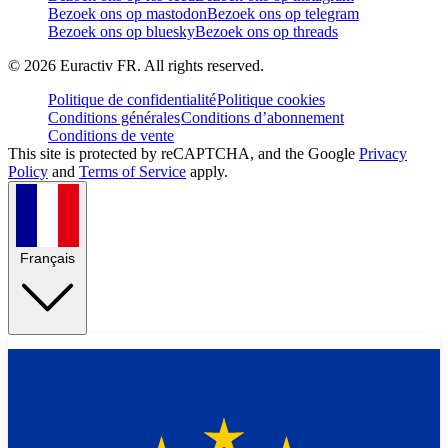
Bezoek ons op mastodon
Bezoek ons op telegram
Bezoek ons op bluesky
Bezoek ons op threads
©
2026
Euractiv FR. All rights reserved.
Politique de confidentialité
Politique cookies
Conditions générales
Conditions d’abonnement
Conditions de vente
This site is protected by reCAPTCHA, and the Google
Privacy
Policy
and
Terms of Service
apply.
Français