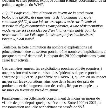
Özdemir et à ses projets, explique Johann Rathke, coordinateur de la
politique agricole du WWF.
« Qu’il s’agisse du Plan d’action en faveur de la production
biologique (2030), des ajustements de la politique agricole
commune (PAC), d’une loi sur les engrais axée sur l’avenir et
assortie de règles comptables transparentes, d’une réglementation
moderne sur les pesticides ou d’un financement fiable pour la
restructuration de l’élevage, la liste des projets inachevés est
longue »
, a-t-il insisté.
Toutefois, la forte diminution du nombre d’exploitations est
principalement due au secteur porcin, où le nombre d’exploitations a
presque diminué de moitié, la plupart des 28 000 exploitations ayant
cessé leur activité.
Ces dernières années, les exploitations porcines ont été soumises à
une pression croissante en raison des épidémies de peste porcine
africaine (PPA) et de la pandémie de Covid-19, qui ont eu un impact
majeur sur les exportations, ainsi que de la baisse des prix de
production et de l’augmentation des coûts, liée par exemple aux
mesures en faveur du bien-être animal.
Parallèlement, les Allemands consomment de moins en moins de
viande de porc depuis quelques décennies. Entre 1999 et 2021, la
consommation annuelle par habitant est passée de 55 à