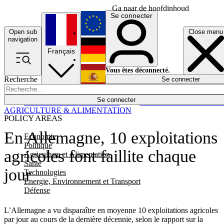
Ga naar de hoofdinhoud
Se connecter
Open sub
Close menu
English
navigation
Français
Deutsch
Vous êtes déconnecté.
Recherche
Se connecter
Español
Lumières éteintes
Se connecter
Rapporteur
Politique
Économie
Newsletters
Evénements
Em
AGRICULTURE & ALIMENTATION
POLICY AREAS
En Allemagne, 10 exploitations
Economie
Politique
agricoles font faillite chaque
Agriculture et Alimentation
Santé
jour
Technologies
Energie, Environnement et Transport
Défense
L’Allemagne a vu disparaître en moyenne 10 exploitations agricoles
par jour au cours de la dernière décennie, selon le rapport sur la