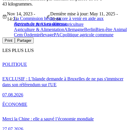
43 kilogrammes.
Nov 14, 2023 -
Dernière mise à jour: May 11, 2025 -
La Commission hésite encore à venir en aide aux
14:21
20:44
éleveurs de porcs en détresse
Agriculture & Alimentation
agriculture
Agriculture & Alimentation
Allemagne
Berlin
Bien-être Animal
Cem Özdemir
élevage
PAC
politique agricole commune
Print
Partager
LES PLUS LUS
POLITIQUE
EXCLUSIF : L'Islande demande à Bruxelles de ne pas s'immiscer
dans son référendum sur l'UE
07.08.2026
ÉCONOMIE
Merci la Chine : elle a sauvé l’économie mondiale
27.07.2026