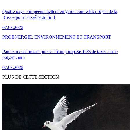
Quatre pays européens mettent en garde contre les projets de la
Russie pour l'Ossétie du Sud
07.08.2026
PRO
ENERGIE, ENVIRONNEMENT ET TRANSPORT
Panneaux solaires et puces : Trump impose 15% de taxes sur le
polysilicium
07.08.2026
PLUS DE CETTE SECTION