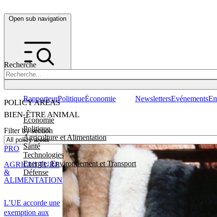
Open sub navigation
Recherche
Rapporteur
Politique
Économie
Newsletters
Evénements
Em
POLICY AREAS
BIEN-ÊTRE ANIMAL
Economie
Politique
Filter by section
Agriculture et Alimentation
Santé
PRO
Technologies
Energie, Environnement et Transport
AGRICULTURE
Défense
&
ALIMENTATION
L’UE accorde une
exemption aux