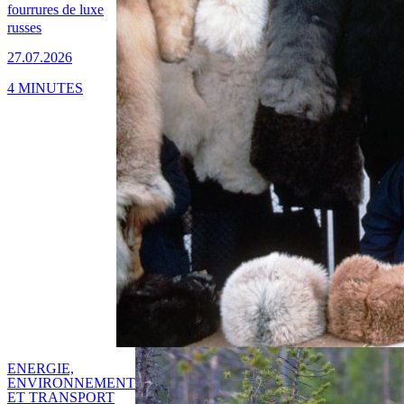
fourrures de luxe
russes
27.07.2026
4 MINUTES
ENERGIE,
ENVIRONNEMENT
ET TRANSPORT