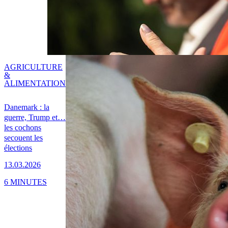
AGRICULTURE
&
ALIMENTATION
Danemark : la
guerre, Trump et…
les cochons
secouent les
élections
13.03.2026
6 MINUTES