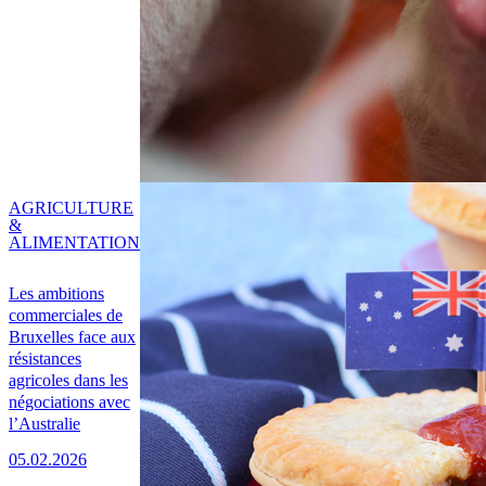
AGRICULTURE
&
ALIMENTATION
Les ambitions
commerciales de
Bruxelles face aux
résistances
agricoles dans les
négociations avec
l’Australie
05.02.2026