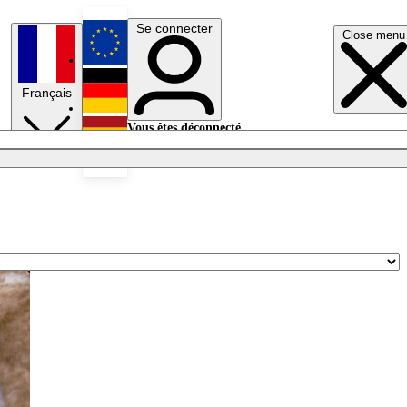
Se connecter
Close menu
English
Français
Deutsch
Vous êtes déconnecté.
Se connecter
Español
Lumières éteintes