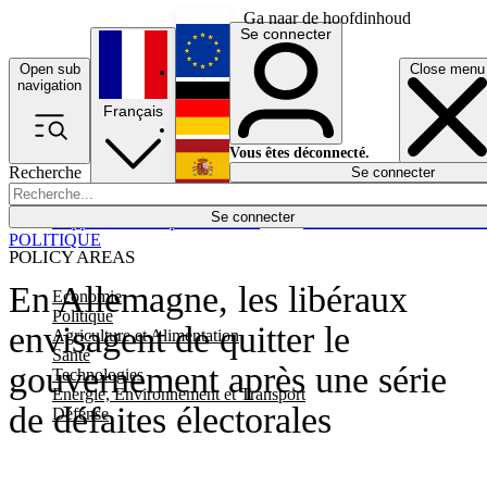
Ga naar de hoofdinhoud
Se connecter
Open sub
Close menu
English
navigation
Français
Deutsch
Vous êtes déconnecté.
Recherche
Se connecter
Español
Lumières éteintes
Se connecter
Rapporteur
Politique
Économie
Newsletters
Evénements
Em
POLITIQUE
POLICY AREAS
En Allemagne, les libéraux
Economie
Politique
envisagent de quitter le
Agriculture et Alimentation
Santé
gouvernement après une série
Technologies
Energie, Environnement et Transport
de défaites électorales
Défense