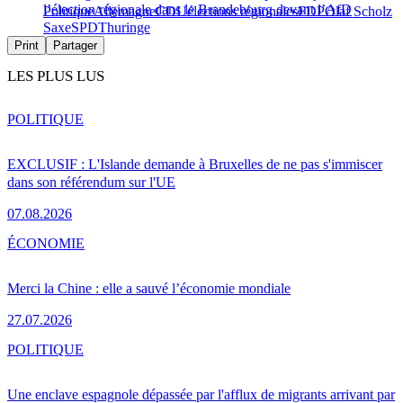
l’élection régionale dans le Brandebourg devant l’AfD
Politique
Allemagne
CDU
élections régionales
FDP
Olaf Scholz
Saxe
SPD
Thuringe
Print
Partager
LES PLUS LUS
POLITIQUE
EXCLUSIF : L'Islande demande à Bruxelles de ne pas s'immiscer
dans son référendum sur l'UE
07.08.2026
ÉCONOMIE
Merci la Chine : elle a sauvé l’économie mondiale
27.07.2026
POLITIQUE
Une enclave espagnole dépassée par l'afflux de migrants arrivant par