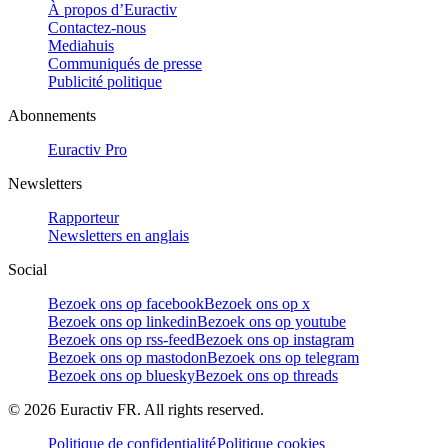
À propos d’Euractiv
Contactez-nous
Mediahuis
Communiqués de presse
Publicité politique
Abonnements
Euractiv Pro
Newsletters
Rapporteur
Newsletters en anglais
Social
Bezoek ons op facebook
Bezoek ons op x
Bezoek ons op linkedin
Bezoek ons op youtube
Bezoek ons op rss-feed
Bezoek ons op instagram
Bezoek ons op mastodon
Bezoek ons op telegram
Bezoek ons op bluesky
Bezoek ons op threads
©
2026
Euractiv FR. All rights reserved.
Politique de confidentialité
Politique cookies