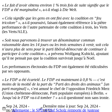
« Le fait d’avoir obtenu environ 1 % trois fois de suite signifie que le
FDP a été marginalisé »
, a-t-il réagi à
Die Welt
.
« Cela signifie que les gens en ont fini avec la coalition en “feu
tricolore” »
, a-t-il poursuivi, faisant également référence à la piètre
performance de l’autre partenaire de cette coalition à trois, les Verts
(les Verts/ALE).
« Soit nous parvenons à trouver un dénominateur commun
raisonnable dans les 14 jours ou les trois semaines à venir, soit cela
n’aura plus de sens pour le parti libéral-démocrate de continuer à
participer à cette coalition »
, a prévenu Wolfgang Kubicki, ajoutant
qu’il ne pensait pas que la coalition survivrait jusqu’à Noël.
Les performances électorales du FDP ont également été ridiculisées
par ses opposants.
« Le FDP a été écartelé. Le FDP est maintenant à 0,8 % — c’est
moins de la moitié de la part du “Parti des droits des animaux” [un
parti marginal] »
, s’est amusé le chef de l’opposition Friedrich Merz
(Union chrétienne-démocrate, Parti populaire européen) à Berlin.
«
Jusqu’où le FDP va-t-il tomber ? »
a-t-il questionné non sans ironie.
Sep 24, 2024 -
Dernière mise à jour: Sep 24, 2024 -
Allemagne : le SPD d’Olaf Scholz remporte de justesse
06:56
09:52