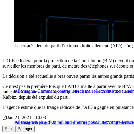
Le co-président du parti d’extrême droite allemand (AfD
L’Office fédéral pour la protection de la Constitution (BfV) devrait 
surveiller les membres du parti, de mettre des téléphones sur écoute e
La décision a été accueillie à bras ouvert parmi les autres grands parti
Ce n’est pas la première fois que l’AfD a maille à partir avec le BfV. 
Allemagne. Comment contrer le racisme et l’extrémisme au sein 
radicale d’extrême droite du parti appelée « l’Aile » – que l’AfD a e
Kalbitz, depuis été expulsé du parti.
L’agence estime que la frange radicale de l’AfD a gagné en puissance
Jan 21, 2021 - 10:03
Allemagne : plus d’un milliard d’euros pour lutter contre le rac
Politique
Allemagne
Alternative für Deutschland (AfD)
Extrême 
Print
Partager