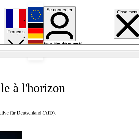
Se connecter
Close menu
English
Français
Deutsch
Vous êtes déconnecté.
Se connecter
Español
Lumières éteintes
le à l'horizon
native für Deutschland (AfD).