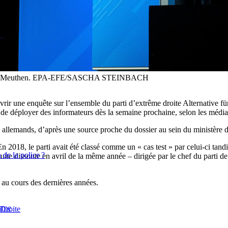
), Jörg Meuthen. EPA-EFE/SASCHA STEINBACH
ouvrir une enquête sur l’ensemble du parti d’extrême droite Alternative 
t de déployer des informateurs dès la semaine prochaine, selon les médi
s allemands, d’après une source proche du dossier au sein du ministère de
En 2018, le parti avait été classé comme un « cas test » par celui-ci tan
de la police ?
nsuite dissoute en avril de la même année – dirigée par le chef du parti
 au cours des dernières années.
isme
Droite