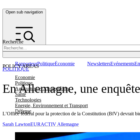
Open sub navigation
Recherche
Rapporteur
Politique
Économie
Newsletters
Evénements
Em
POLICY AREAS
POLITIQUE
Economie
Politique
En Allemagne, une enquête s
Agriculture et Alimentation
Santé
Technologies
Energie, Environnement et Transport
Défense
L’Office fédéral pour la protection de la Constitution (BfV) devrait b
Sarah Lawton
EURACTIV Allemagne