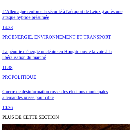
L'Allemagne renforce la sécurité à l'aéroport de Leipzig après une
attaque hybride présumée
14:33
PRO
ENERGIE, ENVIRONNEMENT ET TRANSPORT
La pénurie d'énergie nucléaire en Hongrie ouvre la voie à la
libéralisation du marché
11:38
PRO
POLITIQUE
Guerre de désinformation russe : les élections municipales
allemandes prises pour cible
10:36
PLUS DE CETTE SECTION