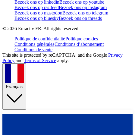
Bezoek ons op linkedin
Bezoek ons op youtube
Bezoek ons op rss-feed
Bezoek ons op instagram
Bezoek ons op mastodon
Bezoek ons op telegram
Bezoek ons op bluesky
Bezoek ons op threads
©
2026
Euractiv FR. All rights reserved.
Politique de confidentialité
Politique cookies
Conditions générales
Conditions d’abonnement
Conditions de vente
This site is protected by reCAPTCHA, and the Google
Privacy
Policy
and
Terms of Service
apply.
Français