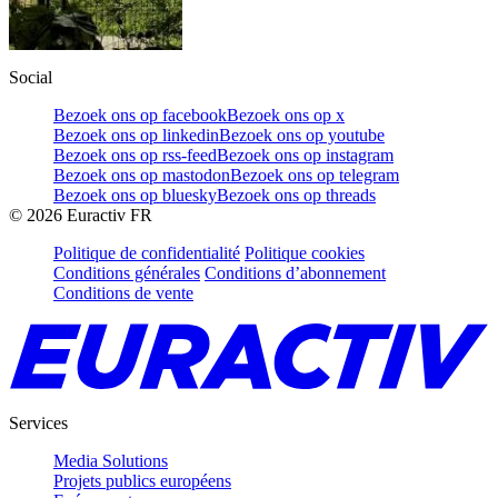
Social
Bezoek ons op facebook
Bezoek ons op x
Bezoek ons op linkedin
Bezoek ons op youtube
Bezoek ons op rss-feed
Bezoek ons op instagram
Bezoek ons op mastodon
Bezoek ons op telegram
Bezoek ons op bluesky
Bezoek ons op threads
©
2026
Euractiv FR
Politique de confidentialité
Politique cookies
Conditions générales
Conditions d’abonnement
Conditions de vente
Services
Media Solutions
Projets publics européens