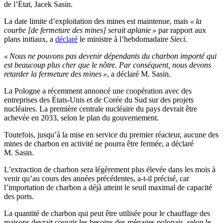
de l’État, Jacek Sasin.
La date limite d’exploitation des mines est maintenue, mais
« la
courbe [de fermeture des mines] serait aplanie »
par rapport aux
plans initiaux, a
déclaré
le ministre à l’hebdomadaire
Sieci
.
« Nous ne pouvons pas devenir dépendants du charbon importé qui
est beaucoup plus cher que le nôtre. Par conséquent, nous devons
retarder la fermeture des mines »
, a déclaré M. Sasin.
La Pologne a récemment annoncé une coopération avec des
entreprises des États-Unis et de Corée du Sud sur des projets
nucléaires. La première centrale nucléaire du pays devrait être
achevée en 2033, selon le plan du gouvernement.
Toutefois, jusqu’à la mise en service du premier réacteur, aucune des
mines de charbon en activité ne pourra être fermée, a déclaré
M. Sasin.
L’extraction de charbon sera légèrement plus élevée dans les mois à
venir qu’au cours des années précédentes, a-t-il précisé, car
l’importation de charbon a déjà atteint le seuil maximal de capacité
des ports.
La quantité de charbon qui peut être utilisée pour le chauffage des
maisons devrait couvrir les besoins des ménages polonais, selon le