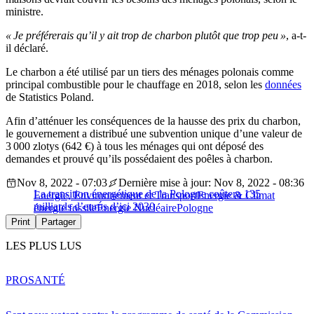
ministre.
« Je préférerais qu’il y ait trop de charbon plutôt que trop peu »
, a-t-
il déclaré.
Le charbon a été utilisé par un tiers des ménages polonais comme
principal combustible pour le chauffage en 2018, selon les
données
de Statistics Poland.
Afin d’atténuer les conséquences de la hausse des prix du charbon,
le gouvernement a distribué une subvention unique d’une valeur de
3 000 zlotys (642 €) à tous les ménages qui ont déposé des
demandes et prouvé qu’ils possédaient des poêles à charbon.
Nov 8, 2022 - 07:03
Dernière mise à jour: Nov 8, 2022 - 08:36
La transition énergétique de la Pologne coûtera 135
Energie, Environnement et Transport
Energie & Climat
milliards d’euros d’ici 2030
énergie fossile
Énergie Nucléaire
Pologne
Print
Partager
LES PLUS LUS
PRO
SANTÉ