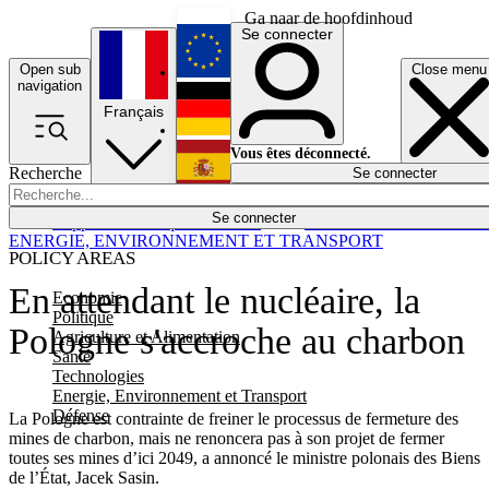
Ga naar de hoofdinhoud
Se connecter
Open sub
Close menu
English
navigation
Français
Deutsch
Vous êtes déconnecté.
Recherche
Se connecter
Español
Lumières éteintes
Se connecter
Rapporteur
Politique
Économie
Newsletters
Evénements
Em
ENERGIE, ENVIRONNEMENT ET TRANSPORT
POLICY AREAS
En attendant le nucléaire, la
Economie
Politique
Pologne s'accroche au charbon
Agriculture et Alimentation
Santé
Technologies
Energie, Environnement et Transport
Défense
La Pologne est contrainte de freiner le processus de fermeture des
mines de charbon, mais ne renoncera pas à son projet de fermer
toutes ses mines d’ici 2049, a annoncé le ministre polonais des Biens
de l’État, Jacek Sasin.