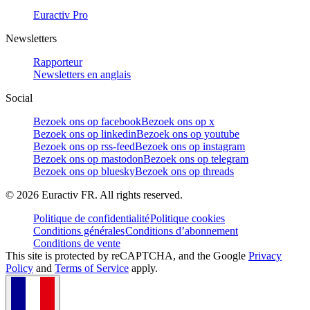
Euractiv Pro
Newsletters
Rapporteur
Newsletters en anglais
Social
Bezoek ons op facebook
Bezoek ons op x
Bezoek ons op linkedin
Bezoek ons op youtube
Bezoek ons op rss-feed
Bezoek ons op instagram
Bezoek ons op mastodon
Bezoek ons op telegram
Bezoek ons op bluesky
Bezoek ons op threads
©
2026
Euractiv FR. All rights reserved.
Politique de confidentialité
Politique cookies
Conditions générales
Conditions d’abonnement
Conditions de vente
This site is protected by reCAPTCHA, and the Google
Privacy
Policy
and
Terms of Service
apply.