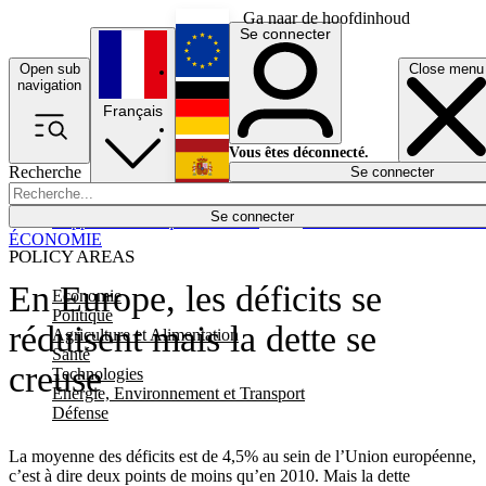
Ga naar de hoofdinhoud
Se connecter
Open sub
Close menu
English
navigation
Français
Deutsch
Vous êtes déconnecté.
Recherche
Se connecter
Español
Lumières éteintes
Se connecter
Rapporteur
Politique
Économie
Newsletters
Evénements
Em
ÉCONOMIE
POLICY AREAS
En Europe, les déficits se
Economie
Politique
réduisent mais la dette se
Agriculture et Alimentation
Santé
creuse
Technologies
Energie, Environnement et Transport
Défense
La moyenne des déficits est de 4,5% au sein de l’Union européenne,
c’est à dire deux points de moins qu’en 2010. Mais la dette