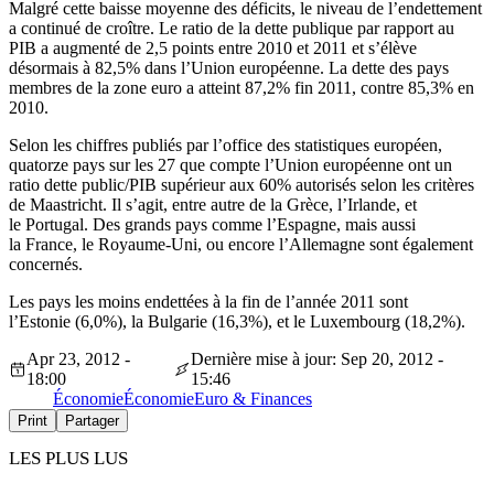
Malgré cette baisse moyenne des déficits, le niveau de l’endettement
a continué de croître. Le ratio de la dette publique par rapport au
PIB a augmenté de 2,5 points entre 2010 et 2011 et s’élève
désormais à 82,5% dans l’Union européenne. La dette des pays
membres de la zone euro a atteint 87,2% fin 2011, contre 85,3% en
2010.
Selon les chiffres publiés par l’office des statistiques européen,
quatorze pays sur les 27 que compte l’Union européenne ont un
ratio dette public/PIB supérieur aux 60% autorisés selon les critères
de Maastricht. Il s’agit, entre autre de la Grèce, l’Irlande, et
le Portugal. Des grands pays comme l’Espagne, mais aussi
la France, le Royaume-Uni, ou encore l’Allemagne sont également
concernés.
Les pays les moins endettées à la fin de l’année 2011 sont
l’Estonie (6,0%), la Bulgarie (16,3%), et le Luxembourg (18,2%).
Apr 23, 2012 -
Dernière mise à jour: Sep 20, 2012 -
18:00
15:46
Économie
Économie
Euro & Finances
Print
Partager
LES PLUS LUS