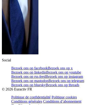
Social
Bezoek ons op facebook
Bezoek ons op x
Bezoek ons op linkedin
Bezoek ons op youtube
Bezoek ons op rss-feed
Bezoek ons op instagram
Bezoek ons op mastodon
Bezoek ons op telegram
Bezoek ons op bluesky
Bezoek ons op threads
©
2026
Euractiv FR
Politique de confidentialité
Politique cookies
Conditions générales
Conditions d’abonnement