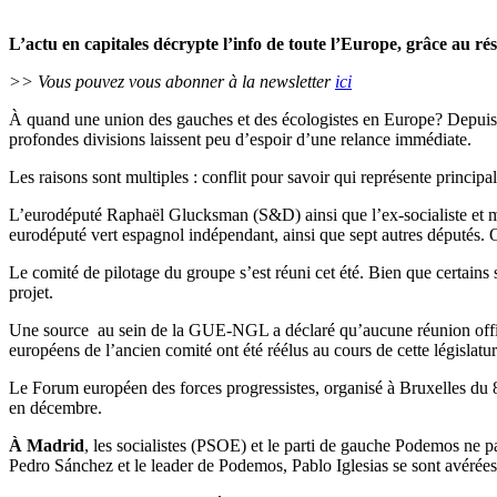
L’actu en capitales décrypte l’info de toute l’Europe, grâce au ré
>> Vous pouvez vous abonner à la newsletter
ici
À quand une union des gauches et des écologistes en Europe? Depuis les
profondes divisions laissent peu d’espoir d’une relance immédiate.
Les raisons sont multiples : conflit pour savoir qui représente principal
L’eurodéputé Raphaël Glucksman (S&D) ainsi que l’ex-socialiste et m
eurodéputé vert espagnol indépendant, ainsi que sept autres députés.
Le comité de pilotage du groupe s’est réuni cet été. Bien que certains 
projet.
Une source au sein de la GUE-NGL a déclaré qu’aucune réunion officie
européens de l’ancien comité ont été réélus au cours de cette législatur
Le Forum européen des forces progressistes, organisé à Bruxelles du 8
en décembre.
À Madrid
, les socialistes (PSOE) et le parti de gauche Podemos ne 
Pedro Sánchez et le leader de Podemos, Pablo Iglesias se sont avérées ê