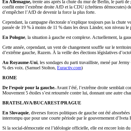
En Allemagne,
trente ans après la chute du mur de Berlin, le parti d
conflit entre l’extrême droite AfD et la CDU (chrétiens démocrates) de
d’empêcher l’AfD de devenir la force la plus forte.
Cependant, la campagne électorale n’explique toujours pas la chute v
passée de 19 % à moins de 11 % dans les deux Länder, son niveau le 
En Pologne
, la situation à gauche est complexe. Actuellement, la gau
Cette année, cependant, un vent de changement souffle sur le territoire
d’extrême gauche, Razem. À la veille des élections législatives d’octo
Au Royaume-Uni
, les sondages du parti travailliste, mené par Jerm
% des voix. (Samuel Stolton,
Euractiv.com
)
ROME
De l’espoir pour la gauche.
Avant l’été, l’extrême droite semblait co
Mouvement 5 étoiles s’est retournée contre lui, donnant une autre cha
BRATISLAVA/BUCAREST/PRAGUE
En Slovaquie
, diverses forces politiques de gauche ont été absorbé
interrompu que pour une courte période par le gouvernement d’Iveta
Si la social-démocratie est l’idéologie officielle, elle est encore lo