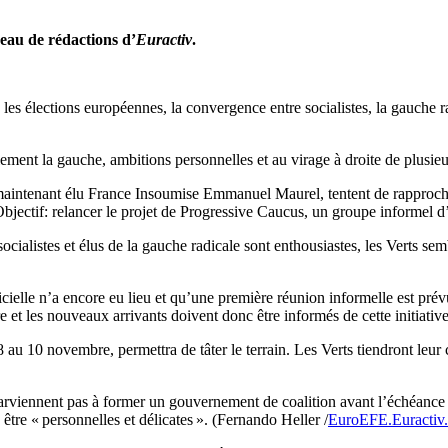
seau de rédactions d’
Euractiv
.
 élections européennes, la convergence entre socialistes, la gauche rad
ement la gauche, ambitions personnelles et au virage à droite de plusieurs
aintenant élu France Insoumise Emmanuel Maurel, tentent de rapprocher 
 Objectif: relancer le projet de Progressive Caucus, un groupe informel
socialistes et élus de la gauche radicale sont enthousiastes, les Verts s
lle n’a encore eu lieu et qu’une première réunion informelle est prévu
e et les nouveaux arrivants doivent donc être informés de cette initiative
 au 10 novembre, permettra de tâter le terrain. Les Verts tiendront le
parviennent pas à former un gouvernement de coalition avant l’échéance
tre « personnelles et délicates ». (Fernando Heller /
EuroEFE.Euractiv.