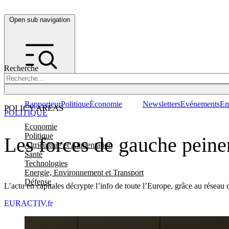
Open sub navigation
Recherche
Rapporteur
Politique
Économie
Newsletters
Evénements
Em
POLICY AREAS
POLITIQUE
Economie
Politique
Les forces de gauche peinen
Agriculture et Alimentation
Santé
Technologies
Energie, Environnement et Transport
Défense
L’actu en capitales décrypte l’info de toute l’Europe, grâce au réseau 
EURACTIV.fr