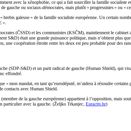
uemment avec la xénophobie, ce qui a fait sourciller la famille socialist
 gauche ou sociaux-démocrates, mais plutôt « progressistes » ou « cen
la « brebis galeuse » de la famille socialiste européenne. Un certain nom
E ».
-démocrates (ČSSD) et les communistes (KSČM), maintiennent le cabinet ac
ement S&D) était une grande puissance politique, mais n’obtient plus
ins, une coopération étroite entre les deux est peu probable pour des ra
 gauche (SDP-S&D) et un parti radical de gauche (Human Shield), qui vi
onc effondré.
que « mon mandat, en tant qu’eurodéputé, m’aidera à résoudre certains p
ir de contacts avec Human Shield.
ica (membre de la gauche européenne) appartient à l’opposition, mais so
 particulier avec la gauche. (Željko Trkanjec,
Euractiv.hr
)