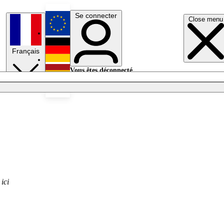
Se connecter
Close menu
English
Français
Deutsch
Vous êtes déconnecté.
Se connecter
Español
Lumières éteintes
r
ici