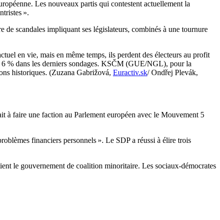
e européenne. Les nouveaux partis qui contestent actuellement la
tristes ».
bre de scandales impliquant ses législateurs, combinés à une tournure
tuel en vie, mais en même temps, ils perdent des électeurs au profit
 que 6 % dans les derniers sondages. KSČM (GUE/NGL), pour la
isons historiques. (Zuzana Gabrižová,
Euractiv.sk
/ Ondřej Plevák,
sait à faire une faction au Parlement européen avec le Mouvement 5
roblèmes financiers personnels ». Le SDP a réussi à élire trois
utient le gouvernement de coalition minoritaire. Les sociaux-démocrates