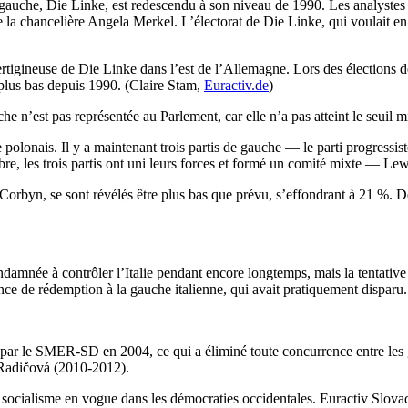
e gauche, Die Linke, est redescendu à son niveau de 1990. Les analystes
 la chancelière Angela Merkel. L’électorat de Die Linke, qui voulait en
ertigineuse de Die Linke dans l’est de l’Allemagne. Lors des élections
plus bas depuis 1990. (Claire Stam,
Euractiv.de
)
che n’est pas représentée au Parlement, car elle n’a pas atteint le seuil
 polonais. Il y a maintenant trois partis de gauche — le parti progressi
bre, les trois partis ont uni leurs forces et formé un comité mixte — Lew
y Corbyn, se sont révélés être plus bas que prévu, s’effondrant à 21 %. D
ndamnée à contrôler l’Italie pendant encore longtemps, mais la tentative
nce de rédemption à la gauche italienne, qui avait pratiquement dispar
es par le SMER-SD en 2004, ce qui a éliminé toute concurrence entre l
 Radičová (2010-2012).
in du socialisme en vogue dans les démocraties occidentales. Euractiv Slo