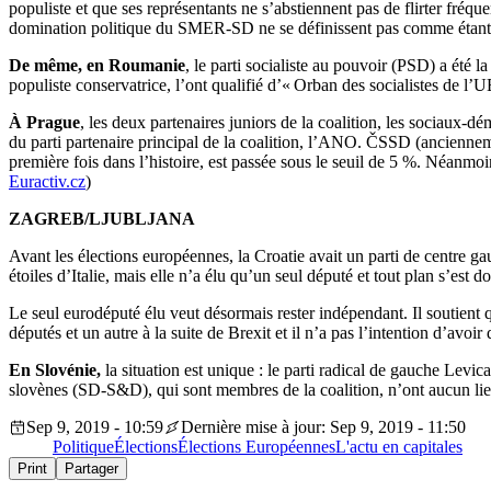
populiste et que ses représentants ne s’abstiennent pas de flirter fréq
domination politique du SMER-SD ne se définissent pas comme étant de
De même, en Roumanie
, le parti socialiste au pouvoir (PSD) a été 
populiste conservatrice, l’ont qualifié d’« Orban des socialistes de l’U
À Prague
, les deux partenaires juniors de la coalition, les sociaux
du parti partenaire principal de la coalition, l’ANO. ČSSD (ancienn
première fois dans l’histoire, est passée sous le seuil de 5 %. Néanmo
Euractiv.cz
)
ZAGREB/LJUBLJANA
Avant les élections européennes, la Croatie avait un parti de centre
étoiles d’Italie, mais elle n’a élu qu’un seul député et tout plan s’est d
Le seul eurodéputé élu veut désormais rester indépendant. Il soutient 
députés et un autre à la suite de Brexit et il n’a pas l’intention d’avo
En Slovénie,
la situation est unique : le parti radical de gauche Lev
slovènes (SD-S&D), qui sont membres de la coalition, n’ont aucun lien
Sep 9, 2019 - 10:59
Dernière mise à jour: Sep 9, 2019 - 11:50
Politique
Élections
Élections Européennes
L'actu en capitales
Print
Partager