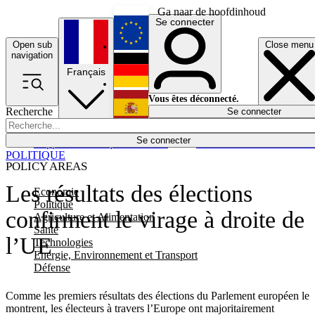
Ga naar de hoofdinhoud
Se connecter
Open sub
Close menu
English
navigation
Français
Deutsch
Vous êtes déconnecté.
Recherche
Se connecter
Español
Lumières éteintes
Se connecter
Rapporteur
Politique
Économie
Newsletters
Evénements
Em
POLITIQUE
POLICY AREAS
Les résultats des élections
Economie
Politique
confirment le virage à droite de
Agriculture et Alimentation
Santé
l’UE
Technologies
Energie, Environnement et Transport
Défense
Comme les premiers résultats des élections du Parlement européen le
montrent, les électeurs à travers l’Europe ont majoritairement