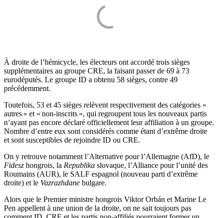
À droite de l’hémicycle, les électeurs ont accordé trois sièges
supplémentaires au groupe CRE, la faisant passer de 69 à 73
eurodéputés. Le groupe ID a obtenu 58 sièges, contre 49
précédemment.
Toutefois, 53 et 45 sièges relèvent respectivement des catégories «
autres » et « non-inscrits », qui regroupent tous les nouveaux partis
n’ayant pas encore déclaré officiellement leur affiliation à un groupe.
Nombre d’entre eux sont considérés comme étant d’extrême droite
et sont susceptibles de rejoindre ID ou CRE.
On y retrouve notamment l’Alternative pour l’Allemagne (AfD), le
Fidesz
hongrois, la
Republika
slovaque, l’Alliance pour l’unité des
Roumains (AUR), le SALF espagnol (nouveau parti d’extrême
droite) et le
Vazrazhdane
bulgare.
Alors que le Premier ministre hongrois Viktor Orbán et Marine Le
Pen appellent à une union de la droite, on ne sait toujours pas
comment ID, CRE et les partis non-affiliés pourraient former un