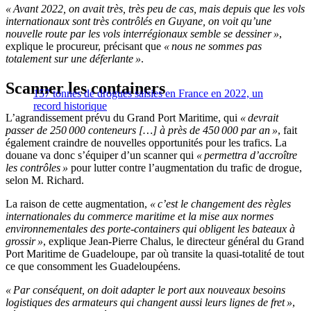
« Avant 2022, on avait très, très peu de cas, mais depuis que les vols
internationaux sont très contrôlés en Guyane, on voit qu’une
nouvelle route par les vols interrégionaux semble se dessiner »
,
explique le procureur, précisant que
« nous ne sommes pas
totalement sur une déferlante »
.
Scanner les containers
157 tonnes de drogues saisies en France en 2022, un
record historique
L’agrandissement prévu du Grand Port Maritime, qui
« devrait
passer de 250 000 conteneurs […] à près de 450 000 par an »
, fait
également craindre de nouvelles opportunités pour les trafics. La
douane va donc s’équiper d’un scanner qui
« permettra d’accroître
les contrôles »
pour lutter contre l’augmentation du trafic de drogue,
selon M. Richard.
La raison de cette augmentation,
« c’est le changement des règles
internationales du commerce maritime et la mise aux normes
environnementales des porte-containers qui obligent les bateaux à
grossir »
, explique Jean-Pierre Chalus, le directeur général du Grand
Port Maritime de Guadeloupe, par où transite la quasi-totalité de tout
ce que consomment les Guadeloupéens.
« Par conséquent, on doit adapter le port aux nouveaux besoins
logistiques des armateurs qui changent aussi leurs lignes de fret »
,