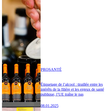
PRO
SANTÉ
Étiquetage de l’alcool : tiraillée entre les
intérêts de la filière et les enjeux de santé
publique, l’UE traîne le pas
08.01.2025