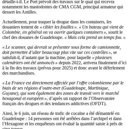
détaille-t-il. Le Port prévoit des travaux sur le quai qui recevra
notamment les mastodontes de CMA CGM, principal armateur qui
dessert les Antilles.
Actuellement, pour traquer la drogue dans les containers, les
douaniers tentent de
« cibler les fouilles ». « Un bateau qui vient de
Colombie, en général on va ouvrir quelques containers »
, sourit le
chef des douanes de Guadeloupe.
« Mais cela prend un temps fou. »
« Le scanner, qui devrait se présenter sous forme de camionnette,
doit permettre d’aller beaucoup plus vite sur ces contrôles »
, se
satisfait-il, d’autant que la machine, pour laquelle
« plusieurs
calendriers ont été annoncés »
depuis 2022, arrivera finalement d’ici
à la fin des travaux (prévus pour 2025) et donc avant le déferlement
des marchandises.
« La France est directement affectée par l’offre colombienne par le
biais de ses régions d’outre-mer (Guadeloupe, Martinique,
Guyane), qui sont également des zones de transit vers le marché
hexagonal et européen »
, d’après un rapport de l’Observatoire
français des drogues et des tendances addictives (OFDT).
Ainsi, le 6 juin, un réseau de trafic de cocaïne a été démantelé en
Guadeloupe : 14 personnes ont été arrêtées dans l’archipel et dans
l’Hexagone et les enquêteurs ont évalué la quantité saisie à près de
cinq tonnes.