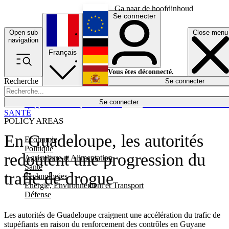
Ga naar de hoofdinhoud
Se connecter
Open sub
Close menu
English
navigation
Français
Deutsch
Vous êtes déconnecté.
Recherche
Se connecter
Español
Lumières éteintes
Se connecter
Rapporteur
Politique
Économie
Newsletters
Evénements
Em
SANTÉ
POLICY AREAS
En Guadeloupe, les autorités
Economie
Politique
redoutent une progression du
Agriculture et Alimentation
Santé
trafic de drogue
Technologies
Energie, Environnement et Transport
Défense
Les autorités de Guadeloupe craignent une accélération du trafic de
stupéfiants en raison du renforcement des contrôles en Guyane