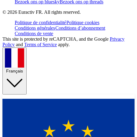
Bezoek ons op bluesky
Bezoek ons op threads
©
2026
Euractiv FR. All rights reserved.
Politique de confidentialité
Politique cookies
Conditions générales
Conditions d’abonnement
Conditions de vente
This site is protected by reCAPTCHA, and the Google
Privacy
Policy
and
Terms of Service
apply.
Français