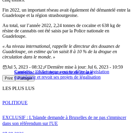
Fin 2022, un important réseau avait également été démantelé entre la
Guadeloupe et la région strasbourgeoise.
Au total, sur l’année 2022, 2,24 tonnes de cocaïne et 638 kg de
résine de cannabis ont été saisis par la Police nationale en
Guadeloupe.
« Au niveau international, rappelle le directeur des douanes de
Guadeloupe, on estime qu’on saisit 8 à 10 % de la drogue en
circulation dans le monde. »
Jul 5, 2023 - 08:32
Dernière mise à jour: Jul 6, 2023 - 10:59
Cannabis : l’Allemagne veut modifier la législation
Santé
tabac-alcool-drogues
trafic de drogue
européenne et revoit ses projets de légalisation
Print
Partager
LES PLUS LUS
POLITIQUE
EXCLUSIF : L'Islande demande à Bruxelles de ne pas s'immiscer
dans son référendum sur l'UE