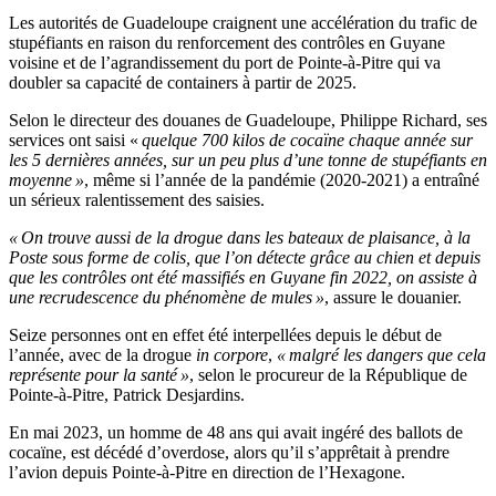
Les autorités de Guadeloupe craignent une accélération du trafic de
stupéfiants en raison du renforcement des contrôles en Guyane
voisine et de l’agrandissement du port de Pointe-à-Pitre qui va
doubler sa capacité de containers à partir de 2025.
Selon le directeur des douanes de Guadeloupe, Philippe Richard, ses
services ont saisi «
quelque 700 kilos de cocaïne chaque année sur
les 5 dernières années, sur un peu plus d’une tonne de stupéfiants en
moyenne »
, même si l’année de la pandémie (2020-2021) a entraîné
un sérieux ralentissement des saisies.
« On trouve aussi de la drogue dans les bateaux de plaisance, à la
Poste sous forme de colis, que l’on détecte grâce au chien et depuis
que les contrôles ont été massifiés en Guyane fin 2022, on assiste à
une recrudescence du phénomène de mules »
, assure le douanier.
Seize personnes ont en effet été interpellées depuis le début de
l’année, avec de la drogue
in corpore
,
« malgré les dangers que cela
représente pour la santé »
, selon le procureur de la République de
Pointe-à-Pitre, Patrick Desjardins.
En mai 2023, un homme de 48 ans qui avait ingéré des ballots de
cocaïne, est décédé d’overdose, alors qu’il s’apprêtait à prendre
l’avion depuis Pointe-à-Pitre en direction de l’Hexagone.