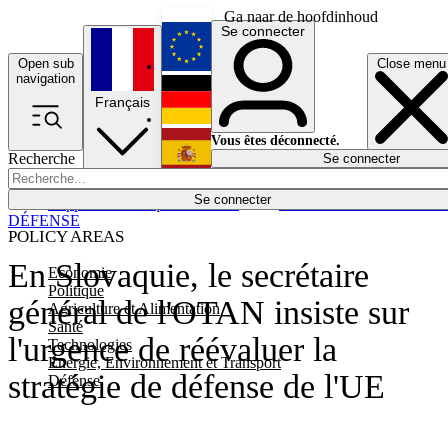
Ga naar de hoofdinhoud
Se connecter
Open sub
Close menu
English
navigation
Français
Deutsch
Vous êtes déconnecté.
Recherche
Se connecter
Español
Lumières éteintes
Se connecter
Rapporteur
Politique
Économie
Newsletters
Evénements
Em
DÉFENSE
POLICY AREAS
En Slovaquie, le secrétaire
Economie
Politique
général de l'OTAN insiste sur
Agriculture et Alimentation
Santé
l'urgence de réévaluer la
Technologies
Energie, Environnement et Transport
stratégie de défense de l'UE
Défense