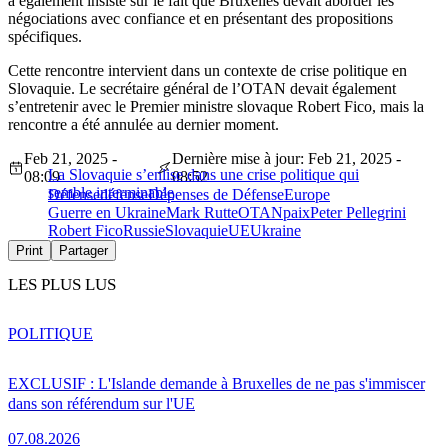
a également insisté sur le fait que Bruxelles devait aborder les
négociations avec confiance et en présentant des propositions
spécifiques.
Cette rencontre intervient dans un contexte de crise politique en
Slovaquie. Le secrétaire général de l’OTAN devait également
s’entretenir avec le Premier ministre slovaque Robert Fico, mais la
rencontre a été annulée au dernier moment.
Feb 21, 2025 -
Dernière mise à jour: Feb 21, 2025 -
La Slovaquie s’enlise dans une crise politique qui
08:09
08:52
semble interminable
Défense
défense
Dépenses de Défense
Europe
Guerre en Ukraine
Mark Rutte
OTAN
paix
Peter Pellegrini
Robert Fico
Russie
Slovaquie
UE
Ukraine
Print
Partager
LES PLUS LUS
POLITIQUE
EXCLUSIF : L'Islande demande à Bruxelles de ne pas s'immiscer
dans son référendum sur l'UE
07.08.2026