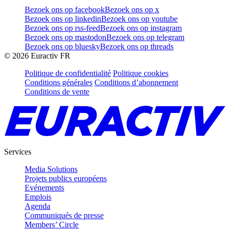
Bezoek ons op facebook
Bezoek ons op x
Bezoek ons op linkedin
Bezoek ons op youtube
Bezoek ons op rss-feed
Bezoek ons op instagram
Bezoek ons op mastodon
Bezoek ons op telegram
Bezoek ons op bluesky
Bezoek ons op threads
©
2026
Euractiv FR
Politique de confidentialité
Politique cookies
Conditions générales
Conditions d’abonnement
Conditions de vente
Services
Media Solutions
Projets publics européens
Evénements
Emplois
Agenda
Communiqués de presse
Members’ Circle