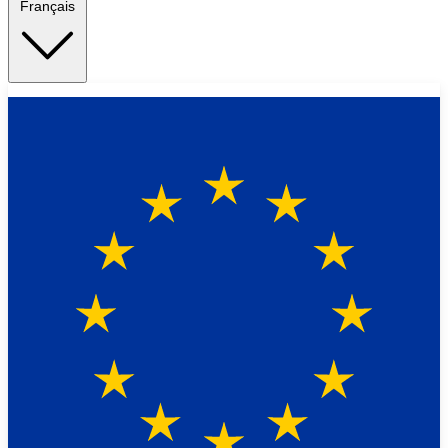
Français