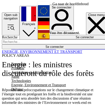
Ga naar de hoofdinhoud
Se connecter
Open sub
Close menu
English
navigation
Français
Deutsch
Vous êtes déconnecté.
Recherche
Se connecter
Español
Lumières éteintes
Se connecter
Rapporteur
Politique
Économie
Newsletters
Evénements
Em
ENERGIE, ENVIRONNEMENT ET TRANSPORT
POLICY AREAS
Energie : les ministres
Economie
Politique
discuteront du rôle des forêts
Agriculture et Alimentation
Santé
Technologies
Energie, Environnement et Transport
Défense
Répondre aux préoccupations sur le changement climatique et
l’énergie tout en protégeant les forêts et la biodiversité est une
question qui sera abordée lors des discussions d’une réunion
informelle des ministres de l’Environnement ce week-end en