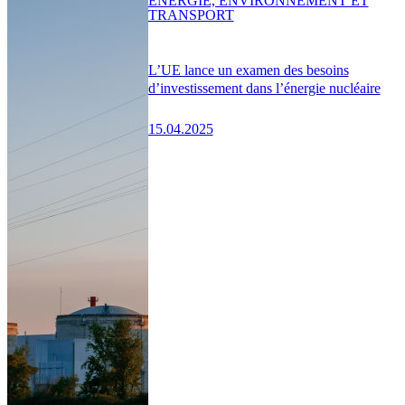
ENERGIE, ENVIRONNEMENT ET
TRANSPORT
L’UE lance un examen des besoins
d’investissement dans l’énergie nucléaire
15.04.2025