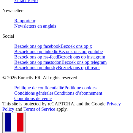
Euractiv Pro
Newsletters
Rapporteur
Newsletters en anglais
Social
Bezoek ons op facebook
Bezoek ons op x
Bezoek ons op linkedin
Bezoek ons op youtube
Bezoek ons op rss-feed
Bezoek ons op instagram
Bezoek ons op mastodon
Bezoek ons op telegram
Bezoek ons op bluesky
Bezoek ons op threads
©
2026
Euractiv FR. All rights reserved.
Politique de confidentialité
Politique cookies
Conditions générales
Conditions d’abonnement
Conditions de vente
This site is protected by reCAPTCHA, and the Google
Privacy
Policy
and
Terms of Service
apply.