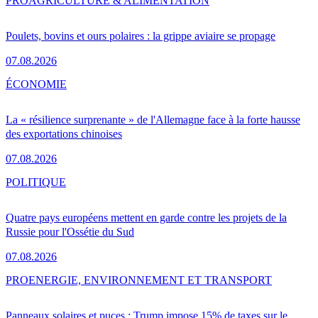
PRO
AGRICULTURE & ALIMENTATION
Poulets, bovins et ours polaires : la grippe aviaire se propage
07.08.2026
ÉCONOMIE
La « résilience surprenante » de l'Allemagne face à la forte hausse
des exportations chinoises
07.08.2026
POLITIQUE
Quatre pays européens mettent en garde contre les projets de la
Russie pour l'Ossétie du Sud
07.08.2026
PRO
ENERGIE, ENVIRONNEMENT ET TRANSPORT
Panneaux solaires et puces : Trump impose 15% de taxes sur le