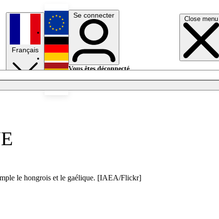
Se connecter
Close menu
English
Français
Deutsch
Vous êtes déconnecté.
Se connecter
Español
Lumières éteintes
UE
mple le hongrois et le gaélique. [IAEA/Flickr]