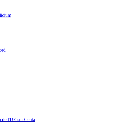
licium
ord
n de l'UE sur Ceuta