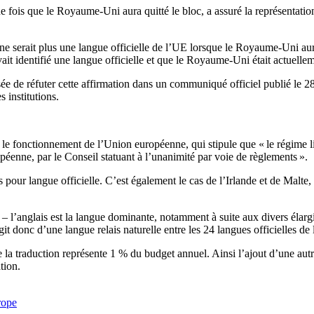
ne fois que le Royaume-Uni aura quitté le bloc, a assuré la représentat
e serait plus une langue officielle de l’UE lorsque le Royaume-Uni aura
identifié une langue officielle et que le Royaume-Uni était actuellem
ée de réfuter cette affirmation dans un communiqué officiel publié le 28
 institutions.
 le fonctionnement de l’Union européenne, qui stipule que « le régime lin
opéenne, par le Conseil statuant à l’unanimité par voie de règlements ».
 pour langue officielle. C’est également le cas de l’Irlande et de Malte
nd – l’anglais est la langue dominante, notamment à suite aux divers éla
it donc d’une langue relais naturelle entre les 24 langues officielles de
e la traduction représente 1 % du budget annuel. Ainsi l’ajout d’une au
tion.
rope