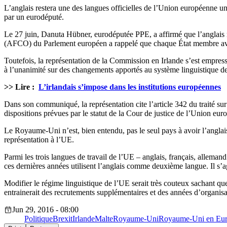
L’anglais restera une des langues officielles de l’Union européenne u
par un eurodéputé.
Le 27 juin, Danuta Hübner, eurodéputée PPE, a affirmé que l’anglais n
(AFCO) du Parlement européen a rappelé que chaque État membre avait 
Toutefois, la représentation de la Commission en Irlande s’est empress
à l’unanimité sur des changements apportés au système linguistique des
>> Lire :
L’irlandais s’impose dans les institutions européennes
Dans son communiqué, la représentation cite l’article 342 du traité sur
dispositions prévues par le statut de la Cour de justice de l’Union eur
Le Royaume-Uni n’est, bien entendu, pas le seul pays à avoir l’anglais
représentation à l’UE.
Parmi les trois langues de travail de l’UE – anglais, français, allema
ces dernières années utilisent l’anglais comme deuxième langue. Il s’ag
Modifier le régime linguistique de l’UE serait très couteux sachant qu
entrainerait des recrutements supplémentaires et des années d’organisa
Jun 29, 2016 - 08:00
Politique
Brexit
Irlande
Malte
Royaume-Uni
Royaume-Uni en Eu