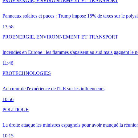
PRO
ENERGIE, ENVIRONNEMENT ET TRANSPORT
Panneaux solaires et puces : Trump impose 15% de taxes sur le polysi
13:58
PRO
ENERGIE, ENVIRONNEMENT ET TRANSPORT
Incendies en Europe : les flammes s'apaisent au sud mais gagnent le n
11:46
PRO
TECHNOLOGIES
Au cœur de l'expérience de l'UE sur les influenceurs
10:56
POLITIQUE
La droite attaque les ministres espagnols pour avoir manqué la réunio
10:15