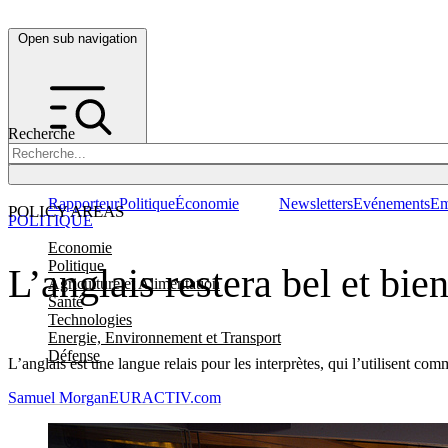
Open sub navigation
Recherche
Rapporteur
Politique
Économie
Newsletters
Evénements
Em
POLICY AREAS
POLITIQUE
Economie
Politique
L’anglais restera bel et bie
Agriculture et Alimentation
Santé
Technologies
Energie, Environnement et Transport
Défense
L’anglais est une langue relais pour les interprètes, qui l’utilisent
Samuel Morgan
EURACTIV.com