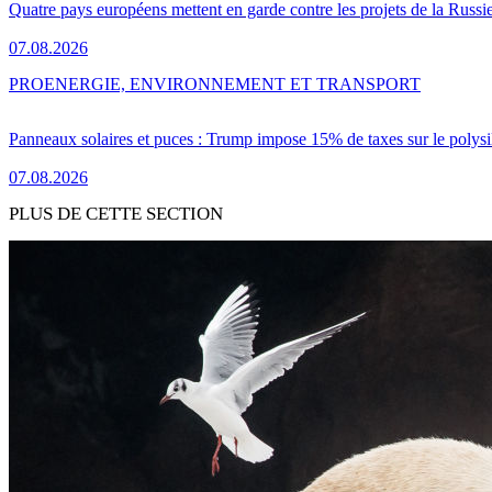
Quatre pays européens mettent en garde contre les projets de la Russi
07.08.2026
PRO
ENERGIE, ENVIRONNEMENT ET TRANSPORT
Panneaux solaires et puces : Trump impose 15% de taxes sur le polysi
07.08.2026
PLUS DE CETTE SECTION