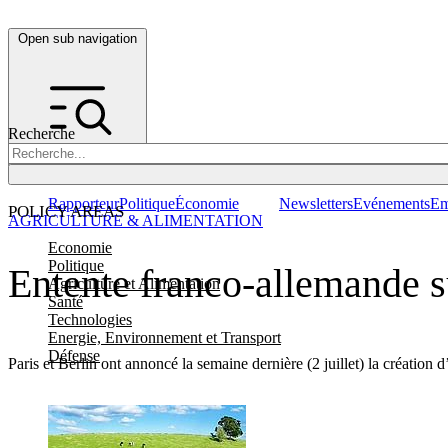
Open sub navigation
Recherche
Rapporteur
Politique
Économie
Newsletters
Evénements
Em
POLICY AREAS
AGRICULTURE & ALIMENTATION
Economie
Politique
Entente franco-allemande s
Agriculture et Alimentation
Santé
Technologies
Energie, Environnement et Transport
Défense
Paris et Berlin ont annoncé la semaine dernière (2 juillet) la créatio