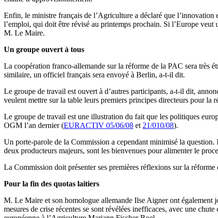
Enfin, le ministre français de l’Agriculture a déclaré que l’innovatio
l’emploi, qui doit être révisé au printemps prochain. Si l’Europe veut u
M. Le Maire.
Un groupe ouvert à tous
La coopération franco-allemande sur la réforme de la PAC sera très étro
similaire, un officiel français sera envoyé à Berlin, a-t-il dit.
Le groupe de travail est ouvert à d’autres participants, a-t-il dit, a
veulent mettre sur la table leurs premiers principes directeurs pour la 
Le groupe de travail est une illustration du fait que les politiques euro
OGM l’an dernier (
EURACTIV 05/06/08
et
21/010/08
).
Un porte-parole de la Commission a cependant minimisé la question. Il e
deux producteurs majeurs, sont les bienvenues pour alimenter le process
La Commission doit présenter ses premières réflexions sur la réform
Pour la fin des quotas laitiers
M. Le Maire et son homologue allemande Ilse Aigner ont également join
mesures de crise récentes se sont révélées inefficaces, avec une chute 
européenne à l’Agriculture Mariann Fischer Boel.