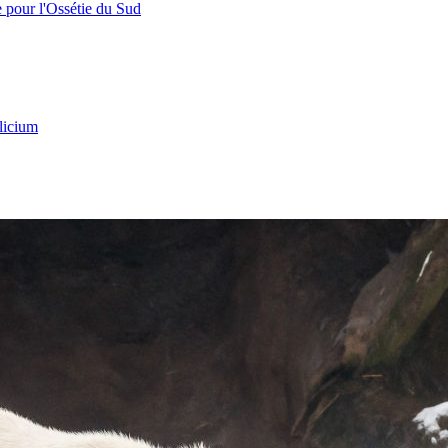
e pour l'Ossétie du Sud
licium