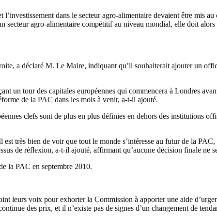
n et l’investissement dans le secteur agro-alimentaire devaient être mis 
n secteur agro-alimentaire compétitif au niveau mondial, elle doit alors 
ite, a déclaré M. Le Maire, indiquant qu’il souhaiterait ajouter un offi
nnonçant un tour des capitales européennes qui commencera à Londres ava
réforme de la PAC dans les mois à venir, a-t-il ajouté.
péennes clefs sont de plus en plus définies en dehors des institutions offi
st très bien de voir que tout le monde s’intéresse au futur de la PAC, a 
us de réflexion, a-t-il ajouté, affirmant qu’aucune décision finale ne se
e de la PAC en septembre 2010.
t leurs voix pour exhorter la Commission à apporter une aide d’urgence
continue des prix, et il n’existe pas de signes d’un changement de tenda