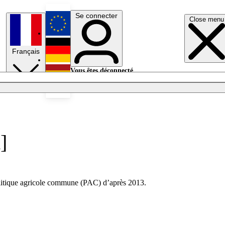
Se connecter
Close menu
English
Français
Deutsch
Vous êtes déconnecté.
Se connecter
Español
Lumières éteintes
]
 Politique agricole commune (PAC) d’après 2013.