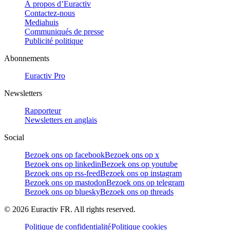
À propos d’Euractiv
Contactez-nous
Mediahuis
Communiqués de presse
Publicité politique
Abonnements
Euractiv Pro
Newsletters
Rapporteur
Newsletters en anglais
Social
Bezoek ons op facebook
Bezoek ons op x
Bezoek ons op linkedin
Bezoek ons op youtube
Bezoek ons op rss-feed
Bezoek ons op instagram
Bezoek ons op mastodon
Bezoek ons op telegram
Bezoek ons op bluesky
Bezoek ons op threads
©
2026
Euractiv FR. All rights reserved.
Politique de confidentialité
Politique cookies