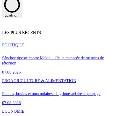
Loading...
LES PLUS RÉCENTS
POLITIQUE
Sánchez riposte contre Meloni : l'Italie menacée de mesures de
rétorsion
07.08.2026
PRO
AGRICULTURE & ALIMENTATION
Poulets, bovins et ours polaires : la grippe aviaire se propage
07.08.2026
ÉCONOMIE