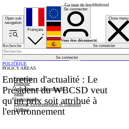
Ga naar de hoofdinhoud
Se connecter
Open sub
Close menu
English
navigation
Français
Deutsch
Vous êtes déconnecté.
Recherche
Se connecter
Español
Lumières éteintes
Se connecter
Rapporteur
Politique
Économie
Newsletters
Evénements
Em
POLITIQUE
POLICY AREAS
Entretien d'actualité : Le
Economie
Politique
Président du WBCSD veut
Agriculture et Alimentation
Santé
qu'un prix soit attribué à
Technologies
Energie, Environnement et Transport
l'environnement
Défense