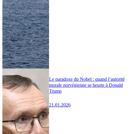
Le paradoxe du Nobel : quand l’autorité
morale norvégienne se heurte à Donald
Trump
21.01.2026