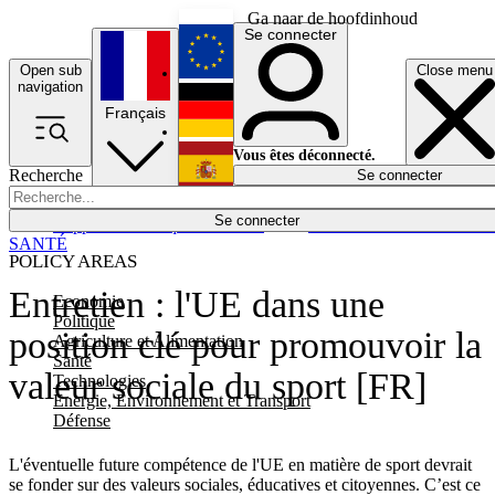
Ga naar de hoofdinhoud
Se connecter
Open sub
Close menu
English
navigation
Français
Deutsch
Vous êtes déconnecté.
Recherche
Se connecter
Español
Lumières éteintes
Se connecter
Rapporteur
Politique
Économie
Newsletters
Evénements
Em
SANTÉ
POLICY AREAS
Entretien : l'UE dans une
Economie
Politique
position clé pour promouvoir la
Agriculture et Alimentation
Santé
valeur sociale du sport [FR]
Technologies
Energie, Environnement et Transport
Défense
L'éventuelle future compétence de l'UE en matière de sport devrait
se fonder sur des valeurs sociales, éducatives et citoyennes. C’est ce