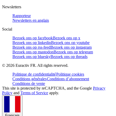
Newsletters
Rapporteur
Newsletters en anglais
Social
Bezoek ons op facebook
Bezoek ons op x
Bezoek ons op linkedin
Bezoek ons op youtube
Bezoek ons op rss-feed
Bezoek ons op instagram
Bezoek ons op mastodon
Bezoek ons op telegram
Bezoek ons op bluesky
Bezoek ons op threads
©
2026
Euractiv FR. All rights reserved.
Politique de confidentialité
Politique cookies
Conditions générales
Conditions d’abonnement
Conditions de vente
This site is protected by reCAPTCHA, and the Google
Privacy
Policy
and
Terms of Service
apply.
Français