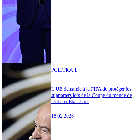
POLITIQUE
L’UE demande à la FIFA de protéger les
supporters lors de la Coupe du monde de
foot aux États-Unis
18.02.2026