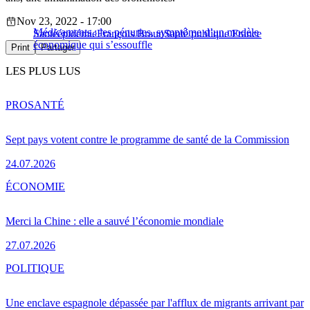
Nov 23, 2022 - 17:00
Médicaments : les pénuries, symptôme d’un modèle
Santé
épidémie
François Braun
Santé publique France
économique qui s’essouffle
Print
Partager
LES PLUS LUS
PRO
SANTÉ
Sept pays votent contre le programme de santé de la Commission
24.07.2026
ÉCONOMIE
Merci la Chine : elle a sauvé l’économie mondiale
27.07.2026
POLITIQUE
Une enclave espagnole dépassée par l'afflux de migrants arrivant par