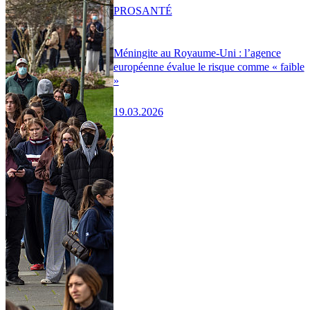
PRO
SANTÉ
Méningite au Royaume-Uni : l’agence
européenne évalue le risque comme « faible
»
19.03.2026