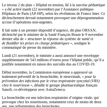
Le niveau 2 du plan « Hôpital en tension, lié à la surcrise pédiatrique
» a été activé mardi (22 novembre) par l’Assistance publique-
Hôpitaux de Paris (AP-HP), selon les révélations de France Inter. Ce
déclenchement devrait notamment provoquer une déprogrammation
accrue d’opérations non-urgentes.
Il fait suite à un premier dispositif d’urgence, dit plan ORSAN,
déclenché par le ministre de la Santé François Braun le 9 novembre
dernier afin de «
structurer la réponse du système de santé et
de fluidifier les prises en charge pédiatriques
», souligne le
communiqué de presse du ministère.
Lundi (21 novembre), le ministre a aussi annoncé une enveloppe
supplémentaire de 543 millions d’euros pour l’hôpital public, qu’il a
justifiée notamment en raison des surcoûts dus au COVID-19.
Début novembre, la Commission européenne a approuvé un
traitement préventif de la bronchiolite, le nirsevimab, «
pour la
prévention des infections par le virus respiratoire syncytial (VRS)
chez le nourrisson
», détaille le groupe pharmaceutique français
Sanofi, co-développeur avec AstraZeneca.
La bronchiolite est une infection respiratoire d’origine virale, qui
provoque chez les nourrissons, notamment ceux de moins de deux
ans, une inflammation des bronchioles.