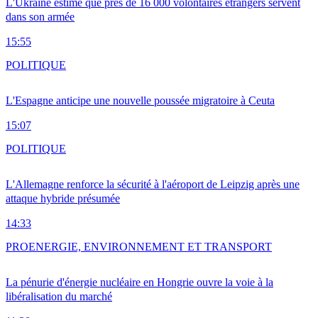
L'Ukraine estime que près de 16 000 volontaires étrangers servent
dans son armée
15:55
POLITIQUE
L'Espagne anticipe une nouvelle poussée migratoire à Ceuta
15:07
POLITIQUE
L'Allemagne renforce la sécurité à l'aéroport de Leipzig après une
attaque hybride présumée
14:33
PRO
ENERGIE, ENVIRONNEMENT ET TRANSPORT
La pénurie d'énergie nucléaire en Hongrie ouvre la voie à la
libéralisation du marché