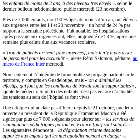
les enfants de moins de 2 ans, à des niveaux très élevés
», selon le
dernier bulletin hebdomadaire, publié mercredi (23 novembre).
Près de 7 000 enfants, dont 90 % âgés de moins d’un an, ont été vus
aux urgences entre les 14 et 20 novembre – un bond de 24 % par
rapport à la semaine précédente. Fait notable, les hospitalisations
après passage aux urgences ont, elles, augmenté de 53 %, après une
semaine plus calme due aux vacances scolaires.
«
Trop de patients arrivent [aux urgences], mais il n’y a pas assez
de personnel pour les accueillir
», alerte Rémi Salomon, pédiatre,
au
micro de France Inter
mercredi.
Non seulement l’épidémie de bronchiolite se propage partout sur le
territoire, y compris en Guadeloupe, mais «
on a diminué les
effectifs, qui font que les conditions de travail sont insupportables
»,
ajoute le médecin. Si un tri des enfants n’est pas encore d’actualité,
les tensions au sein de l’hôpital se font vives.
Une critique qui ne date pas d’hier : depuis le 21 octobre, une lettre
ouverte au président de la République Emmanuel Macron a été
signée par plus de 7 000 soignants pour alerter sur «
les services de
réanimations pédiatriques partout en France [qui] sont saturés
».
Les signataires dénoncent «
la dégradation criante des soins
apportés aux enfants qui les met quotidiennement en danger
».