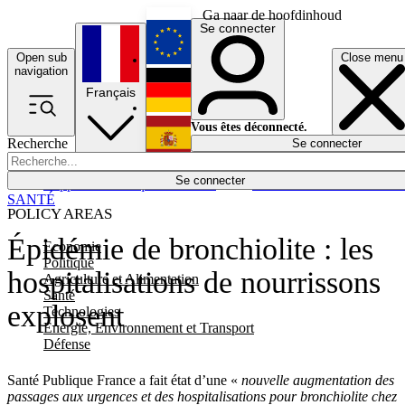
Ga naar de hoofdinhoud
Se connecter
Open sub
Close menu
English
navigation
Français
Deutsch
Vous êtes déconnecté.
Recherche
Se connecter
Español
Lumières éteintes
Se connecter
Rapporteur
Politique
Économie
Newsletters
Evénements
Em
SANTÉ
POLICY AREAS
Épidémie de bronchiolite : les
Economie
Politique
hospitalisations de nourrissons
Agriculture et Alimentation
Santé
explosent
Technologies
Energie, Environnement et Transport
Défense
Santé Publique France a fait état d’une «
nouvelle augmentation des
passages aux urgences et des hospitalisations pour bronchiolite chez