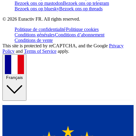
Bezoek ons op mastodon
Bezoek ons op telegram
Bezoek ons op bluesky
Bezoek ons op threads
©
2026
Euractiv FR. All rights reserved.
Politique de confidentialité
Politique cookies
Conditions générales
Conditions d’abonnement
Conditions de vente
This site is protected by reCAPTCHA, and the Google
Privacy
Policy
and
Terms of Service
apply.
Français