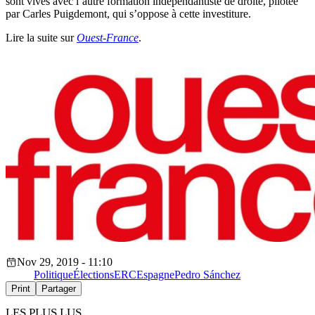
sont vives avec l’autre formation indépendantiste de droite, pilotée
par Carles Puigdemont, qui s’oppose à cette investiture.
Lire la suite sur
Ouest-France
.
Nov 29, 2019 - 11:10
Politique
Élections
ERC
Espagne
Pedro Sánchez
Print
Partager
LES PLUS LUS