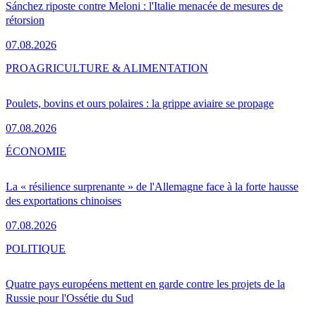
Sánchez riposte contre Meloni : l'Italie menacée de mesures de
rétorsion
07.08.2026
PRO
AGRICULTURE & ALIMENTATION
Poulets, bovins et ours polaires : la grippe aviaire se propage
07.08.2026
ÉCONOMIE
La « résilience surprenante » de l'Allemagne face à la forte hausse
des exportations chinoises
07.08.2026
POLITIQUE
Quatre pays européens mettent en garde contre les projets de la
Russie pour l'Ossétie du Sud