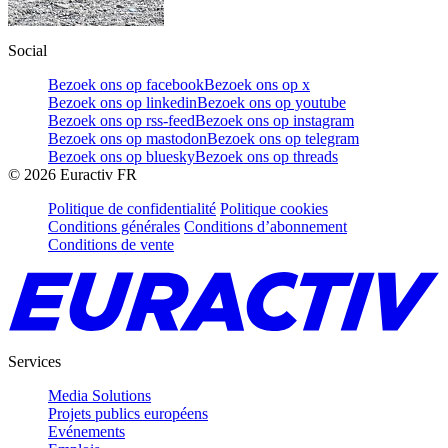
Social
Bezoek ons op facebook
Bezoek ons op x
Bezoek ons op linkedin
Bezoek ons op youtube
Bezoek ons op rss-feed
Bezoek ons op instagram
Bezoek ons op mastodon
Bezoek ons op telegram
Bezoek ons op bluesky
Bezoek ons op threads
©
2026
Euractiv FR
Politique de confidentialité
Politique cookies
Conditions générales
Conditions d’abonnement
Conditions de vente
Services
Media Solutions
Projets publics européens
Evénements