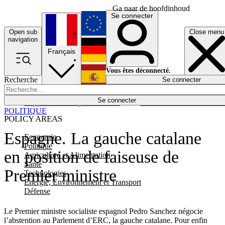
Ga naar de hoofdinhoud
Se connecter
Open sub
Close menu
English
navigation
Français
Deutsch
Vous êtes déconnecté.
Recherche
Se connecter
Español
Lumières éteintes
Se connecter
Rapporteur
Politique
Économie
Newsletters
Evénements
Em
POLITIQUE
POLICY AREAS
Espagne. La gauche catalane
Economie
Politique
en position de faiseuse de
Agriculture et Alimentation
Santé
Premier ministre
Technologies
Energie, Environnement et Transport
Défense
Le Premier ministre socialiste espagnol Pedro Sanchez négocie
l’abstention au Parlement d’ERC, la gauche catalane. Pour enfin