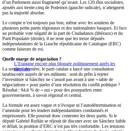
d’un Parlement aussi fragmenté qu’avant. Les 120 élus socialistes,
ajoutés aux trente-cinq de Podemos (gauche radicale), n’atteignent
pas la majorité absolue.
Le compte n’est toujours pas bon, même avec les soutiens de
plusieurs petits partis régionaux et des nationalistes basques. Et face
au probable vote négatif de la part de Ciudadanos (libéraux) et du
Parti Populaire (droite), il ne reste que les treize députés
indépendantistes de la Gauche républicaine de Catalogne (ERC)
comme faiseurs de roi.
Quelle marge de négociation ?
L’Espagne encore plus bloquée politiquement après les
La semaine dernière, le parti catalan a lancé une consultation
élections
tarabiscotée auprès de ses militants : sont-ils prêts à rejeter
l’investiture si Sánchez ne s’assoit pas avant à une « table de
négociations » pour parler d’une résolution du conflit politique ?
Résultat : 94,6 % de « oui » pour des pourparlers entre
gouvernements, à savoir régional et central.
La formule est assez vague et n’évoque ni l’autodétermination ni
l’amnistie pour les leaders indépendantistes condamnés et
emprisonnés. Elle pourrait donc contenter les deux partis. Si le
député Gabriel Rufián se réjouit de discuter avec un Sánchez faible
et défait, la position d’ERC n’est pas très confortable. Les tensions