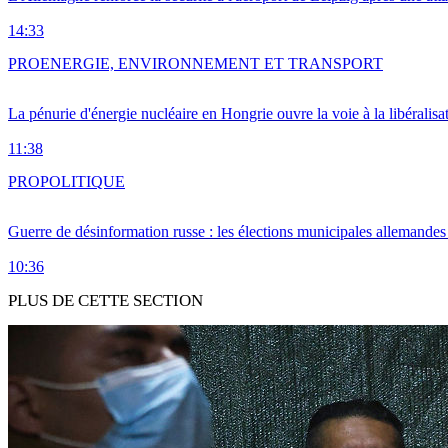
14:33
PRO
ENERGIE, ENVIRONNEMENT ET TRANSPORT
La pénurie d'énergie nucléaire en Hongrie ouvre la voie à la libéralis
11:38
PRO
POLITIQUE
Guerre de désinformation russe : les élections municipales allemandes 
10:36
PLUS DE CETTE SECTION