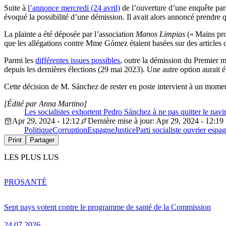
Suite à
l’annonce mercredi (24 avril)
de l’ouverture d’une enquête par 
évoqué la possibilité d’une démission. Il avait alors annoncé prendre 
La plainte a été déposée par l’association
Manos Limpias
(« Mains prop
que les allégations contre Mme Gómez étaient basées sur des articles d
Parmi les
différentes issues possibles
, outre la démission du Premier m
depuis les dernières élections (29 mai 2023). Une autre option aurait 
Cette décision de M. Sánchez de rester en poste intervient à un momen
[Édité par Anna Martino]
Les socialistes exhortent Pedro Sánchez à ne pas quitter le navi
Apr 29, 2024 - 12:12
Dernière mise à jour: Apr 29, 2024 - 12:19
Politique
Corruption
Espagne
Justice
Parti socialiste ouvrier espa
Print
Partager
LES PLUS LUS
PRO
SANTÉ
Sept pays votent contre le programme de santé de la Commission
24.07.2026