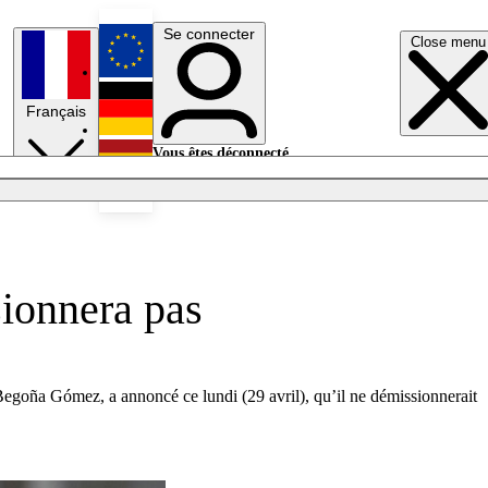
Se connecter
Close menu
English
Français
Deutsch
Vous êtes déconnecté.
Se connecter
Español
Lumières éteintes
sionnera pas
Begoña Gómez, a annoncé ce lundi (29 avril), qu’il ne démissionnerait