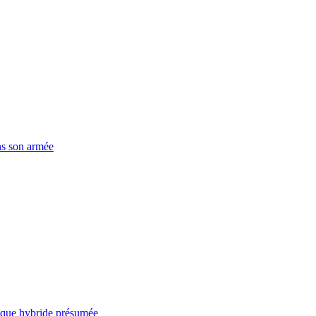
ns son armée
taque hybride présumée