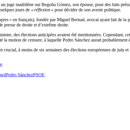
un juge madrilène sur Begoña Gómez, son épouse, pour des faits présumé
quelques jours de
« réflexion »
pour décider de son avenir politique.
res » en français), fondée par Miguel Bernad, avocat ayant fait de la po
e presse de droite et d’extrême droite.
inistre, des élections anticipées avaient été mentionnées. Cependant, cet
été la motion de censure, à laquelle Pedro Sánchez aurait probablement 
t crucial, à moins de six semaines des élections européennes de juin et 
re
gnol
Pedro Sánchez
PSOE