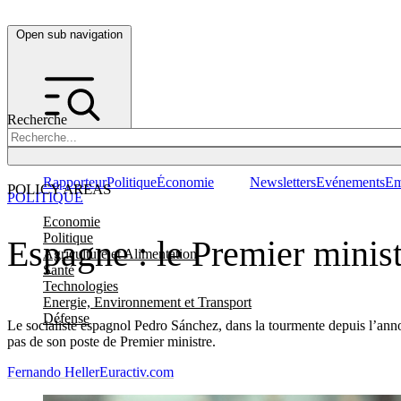
Open sub navigation
Recherche
Rapporteur
Politique
Économie
Newsletters
Evénements
Em
POLICY AREAS
POLITIQUE
Economie
Politique
Espagne : le Premier minis
Agriculture et Alimentation
Santé
Technologies
Energie, Environnement et Transport
Défense
Le socialiste espagnol Pedro Sánchez, dans la tourmente depuis l’ann
pas de son poste de Premier ministre.
Fernando Heller
Euractiv.com