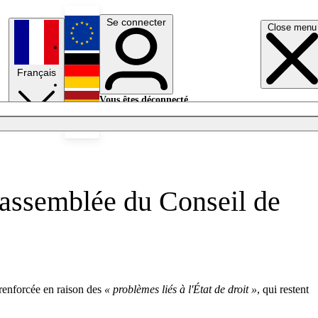
Se connecter
Close menu
English
Français
Deutsch
Vous êtes déconnecté.
Se connecter
Español
Lumières éteintes
l'assemblée du Conseil de
renforcée en raison des
« problèmes liés à l'État de droit »
, qui restent