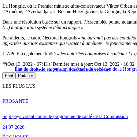
La Hongrie, où le Premier ministre ultra-conservateur Viktor Orban est
l’Arménie, l’Azerbaïdjan, la Bosnie-Herzégovine, la Géorgie, la Répu
Dans une résolution basée sur un rapport, l’Assemblée pointe notam
(…) marque d’un système démocratique »
.
Par ailleurs, le cadre électoral hongrois
« ne garantit pas des condition
apportées aux lois existantes qui visaient à améliorer le fonctionnemen
L’APCE a également invité
« les autorités hongroises à solliciter l
Oct 13, 2022 - 07:43
Dernière mise à jour: Oct 13, 2022 - 10:32
État de droit : la suspension des fonds de cohésion de la Hong
Politique
Conseil de l'Europe
État de droit
Hongrie
Print
Partager
LES PLUS LUS
PRO
SANTÉ
Sept pays votent contre le programme de santé de la Commission
24.07.2026