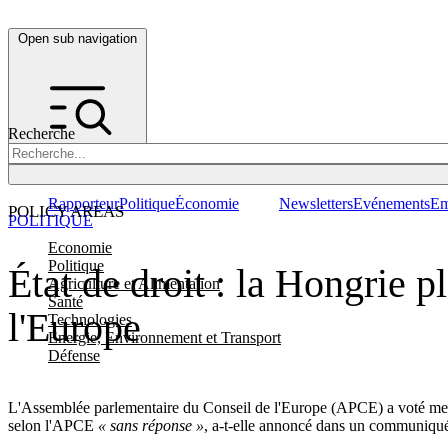
Open sub navigation
Recherche
Rapporteur
Politique
Économie
Newsletters
Evénements
Em
POLICY AREAS
POLITIQUE
Economie
Politique
État de droit : la Hongrie 
Agriculture et Alimentation
Santé
l'Europe
Technologies
Energie, Environnement et Transport
Défense
L'Assemblée parlementaire du Conseil de l'Europe (APCE) a voté merc
selon l'APCE
« sans réponse »
, a-t-elle annoncé dans un communiqu