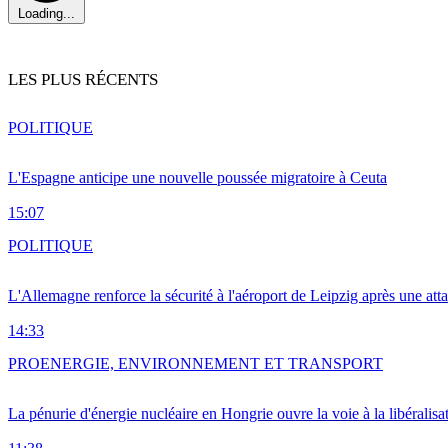
Loading...
LES PLUS RÉCENTS
POLITIQUE
L'Espagne anticipe une nouvelle poussée migratoire à Ceuta
15:07
POLITIQUE
L'Allemagne renforce la sécurité à l'aéroport de Leipzig après une at
14:33
PRO
ENERGIE, ENVIRONNEMENT ET TRANSPORT
La pénurie d'énergie nucléaire en Hongrie ouvre la voie à la libéralis