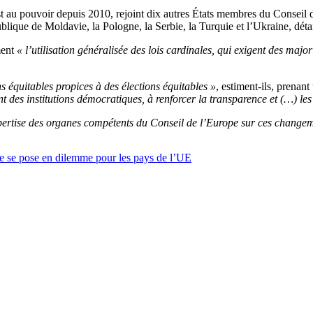
 au pouvoir depuis 2010, rejoint dix autres États membres du Conseil de 
blique de Moldavie, la Pologne, la Serbie, la Turquie et l’Ukraine, d
ment
« l’utilisation généralisée des lois cardinales, qui exigent des major
s équitables propices à des élections équitables »
, estiment-ils, prenant
t des institutions démocratiques, à renforcer la transparence et (…) les 
’expertise des organes compétents du Conseil de l’Europe sur ces change
rie se pose en dilemme pour les pays de l’UE