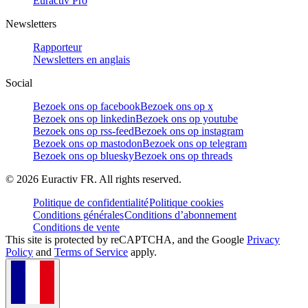
Euractiv Pro
Newsletters
Rapporteur
Newsletters en anglais
Social
Bezoek ons op facebook
Bezoek ons op x
Bezoek ons op linkedin
Bezoek ons op youtube
Bezoek ons op rss-feed
Bezoek ons op instagram
Bezoek ons op mastodon
Bezoek ons op telegram
Bezoek ons op bluesky
Bezoek ons op threads
©
2026
Euractiv FR. All rights reserved.
Politique de confidentialité
Politique cookies
Conditions générales
Conditions d’abonnement
Conditions de vente
This site is protected by reCAPTCHA, and the Google
Privacy
Policy
and
Terms of Service
apply.