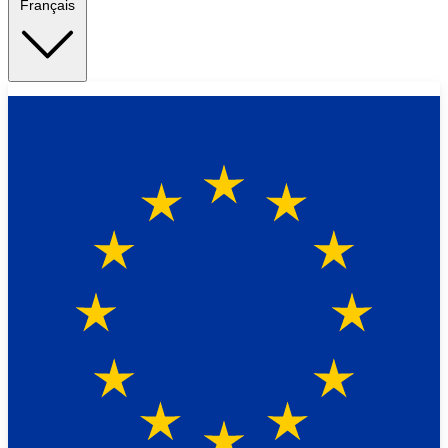
Français