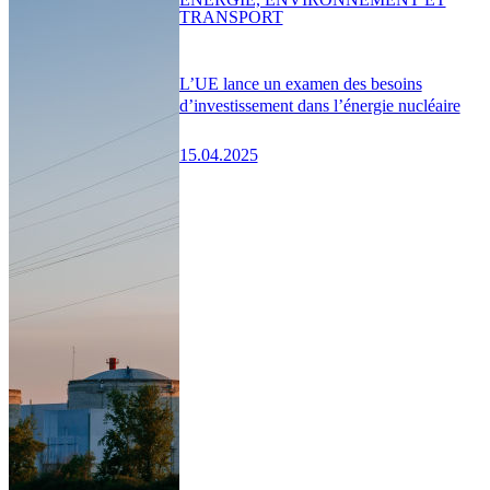
TRANSPORT
L’UE lance un examen des besoins
d’investissement dans l’énergie nucléaire
15.04.2025