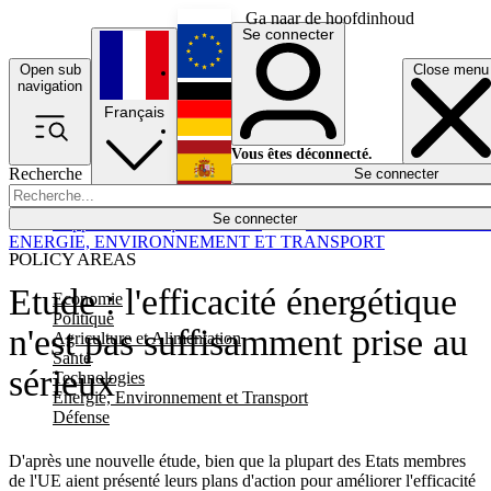
Ga naar de hoofdinhoud
Se connecter
Open sub
Close menu
English
navigation
Français
Deutsch
Vous êtes déconnecté.
Recherche
Se connecter
Español
Lumières éteintes
Se connecter
Rapporteur
Politique
Économie
Newsletters
Evénements
Em
ENERGIE, ENVIRONNEMENT ET TRANSPORT
POLICY AREAS
Etude : l'efficacité énergétique
Economie
Politique
n'est pas suffisamment prise au
Agriculture et Alimentation
Santé
sérieux
Technologies
Energie, Environnement et Transport
Défense
D'après une nouvelle étude, bien que la plupart des Etats membres
de l'UE aient présenté leurs plans d'action pour améliorer l'efficacité