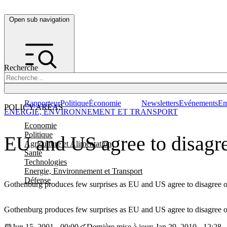
Open sub navigation
Recherche
Rapporteur
Politique
Économie
Newsletters
Evénements
Em
POLICY AREAS
ENERGIE, ENVIRONNEMENT ET TRANSPORT
Economie
Politique
EU and US agree to disagr
Agriculture et Alimentation
Santé
Technologies
Energie, Environnement et Transport
Défense
Gothenburg produces few surprises as EU and US agree to disagree o
Gothenburg produces few surprises as EU and US agree to disagree o
Jun 15, 2001 - 00:00
Dernière mise à jour: Jan 29, 2010 - 12:28