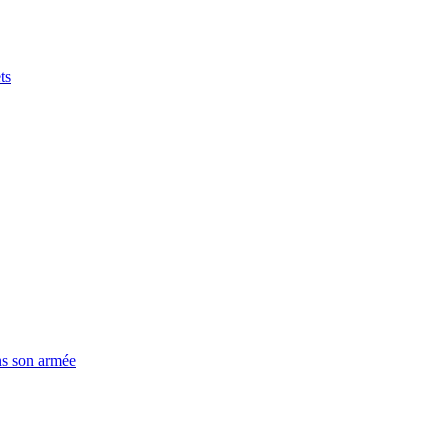
ts
ns son armée