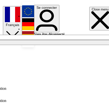
Se connecter
Close menu
English
Français
Deutsch
Vous êtes déconnecté.
Se connecter
Español
Lumières éteintes
tion
tion